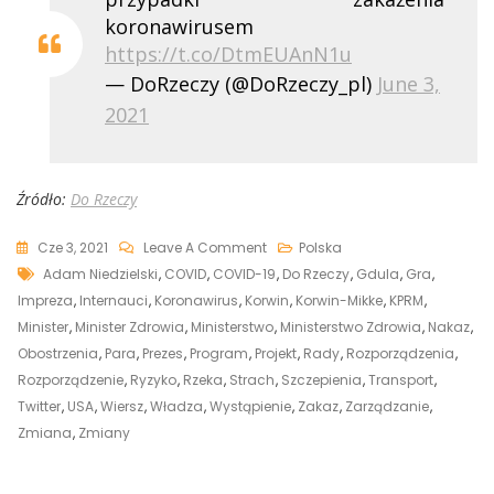
koronawirusem
https://t.co/DtmEUAnN1u
— DoRzeczy (@DoRzeczy_pl)
June 3,
2021
Źródło:
Do Rzeczy
On
Cze 3, 2021
Leave A Comment
Polska
Tags
Zmiany
Adam Niedzielski
,
COVID
,
COVID-19
,
Do Rzeczy
,
Gdula
,
Gra
,
W
Impreza
,
Internauci
,
Koronawirus
,
Korwin
,
Korwin-Mikke
,
KPRM
,
Obostrzeniach.
Minister
,
Minister Zdrowia
,
Ministerstwo
,
Ministerstwo Zdrowia
,
Nakaz
,
„Przewiduje
Obostrzenia
,
Para
,
Prezes
,
Program
,
Projekt
,
Rady
,
Rozporządzenia
,
Się
Rozporządzenie
,
Ryzyko
,
Rzeka
,
Strach
,
Szczepienia
,
Transport
,
Przedłużenie
Twitter
,
USA
,
Wiersz
,
Władza
,
Wystąpienie
,
Zakaz
,
Zarządzanie
,
Aktualnie
Zmiana
,
Zmiany
Obowiązujących
Ograniczeń,