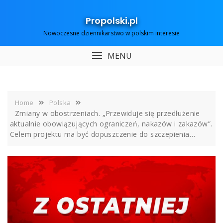
Skip
to
Propolski.pl
content
Nowoczesne dziennikarstwo w polskim interesie
MENU
Home
Polska
Zmiany w obostrzeniach. „Przewiduje się przedłużenie
aktualnie obowiązujących ograniczeń, nakazów i zakazów”.
Celem projektu ma być dopuszczenie do szczepienia…