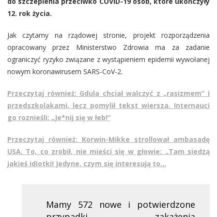
do szczepienia przeciwko COVID-19 osób, które ukończyły
12. rok życia.
Jak czytamy na rządowej stronie, projekt rozporządzenia
opracowany przez Ministerstwo Zdrowia ma za zadanie
ograniczyć ryzyko związane z wystąpieniem epidemii wywołanej
nowym koronawirusem SARS-CoV-2.
Przeczytaj również: Gdula chciał walczyć z „rasizmem” i
przedszkolakami, lecz pomylił tekst wiersza. Internauci
go roznieśli: „Je*nij się w łeb!”
Przeczytaj również: Korwin-Mikke strollował ambasadę
USA. To, co zrobił, nie mieści się w głowie: „Tam siedzą
jakieś idiotki! Jedyne, czym się interesują to…
Mamy 572 nowe i potwierdzone
przypadki zakażenia