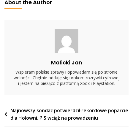
About the Author
Nakazów
I
Zakazów”.
Celem
Projektu
Ma
Być
Dopuszczenie
Malicki Jan
Do
Szczepienia…
Wspieram polskie sprawy i opowiadam się po stronie
wolności. Chętnie oddaję się urokom rozrywki cyfrowej
i jestem na bieżąco z platformą Xbox i Playstation.
Nawigacja
Najnowszy sondaż potwierdził rekordowe poparcie
dla Hołowni. PiS wciąż na prowadzeniu
wpisu