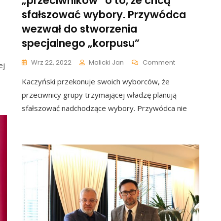
„przeciwników” o to, że chcą
sfałszować wybory. Przywódca
wezwał do stworzenia
specjalnego „korpusu”
ński:
my
ać
On
Wrz 22, 2022
Malicki Jan
Comment
ej
ry
Kaczyński
Kaczyński przekonuje swoich wyborców, że
Oskarżył
ano
„przeciwników
przeciwnicy grupy trzymającej władzę planują
iom
O
sfałszować nadchodzące wybory. Przywódca nie
ić,
To,
Że
Chcą
ce
Sfałszować
ą
Wybory.
Przywódca
ś
Wezwał
szne
Do
zy
Stworzenia
Specjalnego
„korpusu”