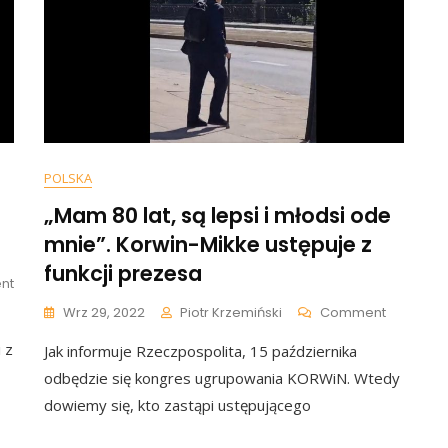
POLSKA
„Mam 80 lat, są lepsi i młodsi ode
mnie”. Korwin-Mikke ustępuje z
funkcji prezesa
On
nt
Wybrano
On
Wrz 29, 2022
Piotr Krzemiński
Comment
Nowego
„Mam
Prezesa
 z
Jak informuje Rzeczpospolita, 15 października
80
W
Lat,
odbędzie się kongres ugrupowania KORWiN. Wtedy
Partii
Są
KORWiN.
dowiemy się, kto zastąpi ustępującego
Lepsi
Wielka
I
Zmiana