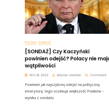
I
Z
O
P
P
POLSKA
SONDAŻ
[SONDAŻ] Czy Kaczyński
powinien odejść? Polacy nie maj
wątpliwości
O
Wrz 18, 2022
Marian Jasiński
Comment
[
Powinien jak najszybciej odejść na polityczną
C
K
emeryturę, tego oczekuje większość Polaków –
P
wynika z sondażu
O
P
N