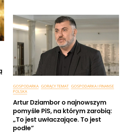
Ministrem.
Ukraina
arzutów
Wesprze
Polskę
rorosyjskość
W
iS
Kryzysie
Energety
ą
GOSPODARKA
GORĄCY TEMAT
GOSPODARKA I FINANSE
n
POLSKA
SONDAŻ]
Artur Dziambor o najnowszym
zy
aczyński
pomyśle PiS, na którym zarobią:
owinien
„To jest uwłaczające. To jest
dejść?
olacy
podłe”
ie