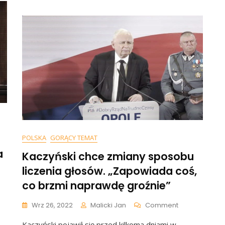
Młodsi
Ode
Mnie”.
Korwin-
Mikke
Ustępuje
Z
Funkcji
Prezesa
POLSKA
GORĄCY TEMAT
a
Kaczyński chce zmiany sposobu
liczenia głosów. „Zapowiada coś,
co brzmi naprawdę groźnie”
On
Wrz 26, 2022
Malicki Jan
Comment
ński
Kaczyński
Kaczyński pojawił się przed kilkoma dniami w
Chce