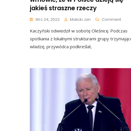
jakieś straszne rzeczy
On
Wrz 24, 2022
Malicki Jan
Comment
Kaczy
Kaczyński odwiedził w sobotę Oleśnicę. Podczas
Musi
Wygr
spotkania z lokalnymi strukturami grupy trzymając
Wybo
władzę, przywódca podkreślał,
(…)
Zdoł
Ludz
Wmów
Że
W
Pols
Dziej
Się
Jakie
Stra
Rzec