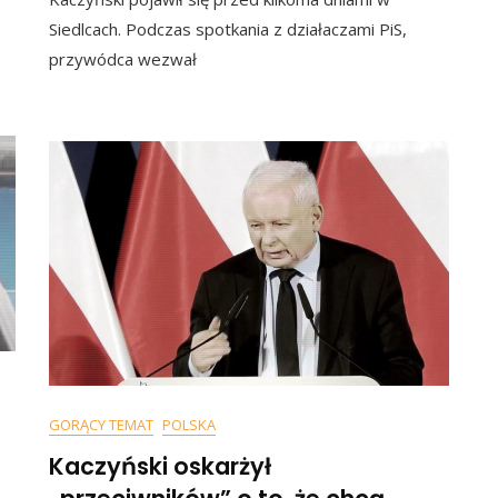
zo
Zmiany
Siedlcach. Podczas spotkania z działaczami PiS,
Sposobu
przywódca wezwał
adał?
Liczenia
Głosów.
dział,
„Zapowiada
Coś,
Co
zy
Brzmi
eda
Naprawdę
Groźnie”
ę”
DEO]
GORĄCY TEMAT
POLSKA
Kaczyński oskarżył