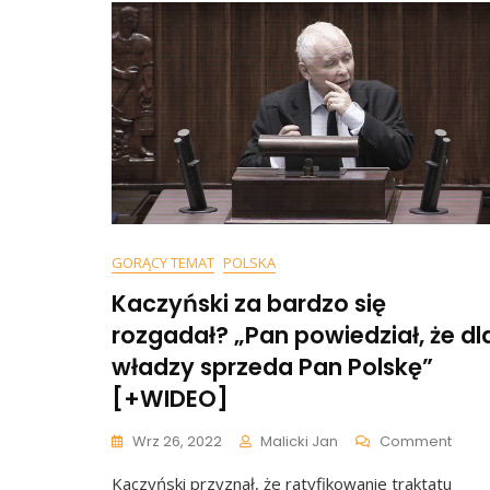
GORĄCY TEMAT
POLSKA
Kaczyński za bardzo się
rozgadał? „Pan powiedział, że dl
władzy sprzeda Pan Polskę”
[+WIDEO]
On
Wrz 26, 2022
Malicki Jan
Comment
Kaczy
Kaczyński przyznał, że ratyfikowanie traktatu
Za