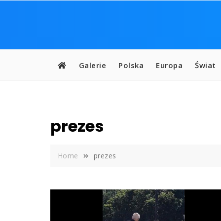
Skip
to
content
Galerie
Polska
Europa
Świat
prezes
Home
prezes