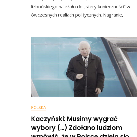
Bard
lizbońskiego należało do „sfery konieczności” w
Się
ówczesnych realiach politycznych. Nagranie,
Rozg
„Pan
Powie
Że
Dla
Wład
Sprz
Pan
Polsk
[+WI
POLSKA
Kaczyński: Musimy wygrać
wybory (…) Zdołano ludziom
wmówić, że w Polsce dzieją się