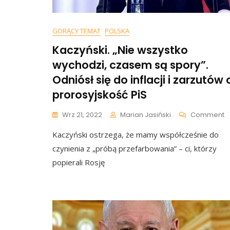
GORĄCY TEMAT
POLSKA
Kaczyński. „Nie wszystko
wychodzi, czasem są spory”.
Odniósł się do inflacji i zarzutów 
prorosyjskość PiS
O
Wrz 21, 2022
Marian Jasiński
Comment
K
Kaczyński ostrzega, że mamy współcześnie do
„
W
czynienia z „próbą przefarbowania” – ci, którzy
W
popierali Rosję
C
S
S
O
S
D
In