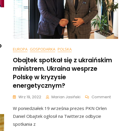
o
EUROPA
GOSPODARKA
POLSKA
Obajtek spotkał się z ukraińskim
n
ministrem. Ukraina wesprze
aczyński.
Polskę w kryzysie
Nie
szystko
energetycznym?
ychodzi,
zasem
On
Wrz 19, 2022
Marian Jasiński
Comment
ą
Obajtek
pory”.
W poniedziałek 19 września prezes PKN Orlen
Spotkał
dniósł
Się
Daniel Obajtek ogłosił na Twitterze odbycie
ię
Z
o
spotkania z
Ukraiński
flacji