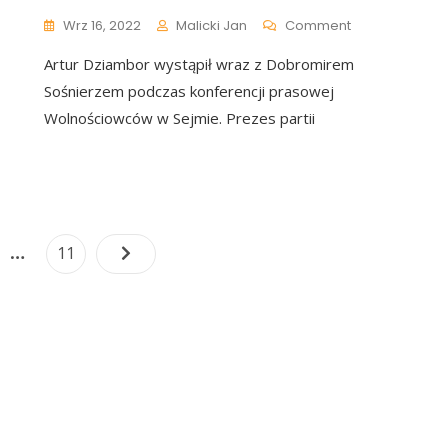
ają
On
Wrz 16, 2022
Malicki Jan
Comment
ątpliwości
Artur
Artur Dziambor wystąpił wraz z Dobromirem
Dziambor
O
Sośnierzem podczas konferencji prasowej
Najnowszym
Wolnościowców w Sejmie. Prezes partii
Pomyśle
PiS,
Na
Którym
Zarobią:
„To
Nawigacja
…
Jest
e
Page
11
Uwłaczające.
po
To
Jest
wpisach
Podłe”