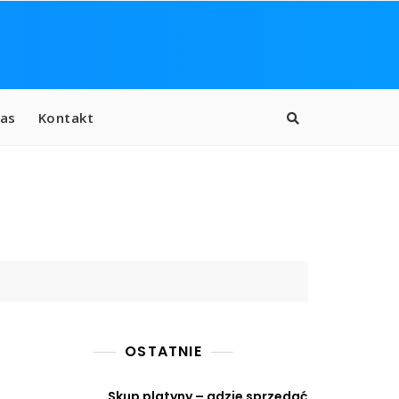
as
Kontakt
OSTATNIE
Skup platyny – gdzie sprzedać