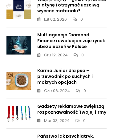
platynę i otrzymać uczciwą
wycenę materiału?
Lut 02, 2026
0
Multiagencja Diamond
Finance rewolucjonizuje rynek
ubezpieczeń w Polsce
Gru 12, 2024
0
Karma Junior dla psa –
przewodnik po suchych i
mokrych opcjach
Cze 06, 2024
0
Gadżety reklamowe zwiększą
rozpoznawalność Twojej firmy
Mar 03, 2024
0
Państwo jak psychiatryk.