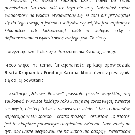
–
Kluczowa jest wczesna edukacja dzieci, nawet od etapu
przedszkola. Na razie nikt ich tego nie uczy. Natomiast rośnie
świadomość na wsiach. Wydawałoby się, że tam nie przywiązuje
się do tego uwagi, a jednak u sołtysów czy wójtów jest zapisanych
kilkanaście lub kilkadziesiąt osób w kolejce, żeby z
dofinansowaniem wykastrować swojego psa. To cieszy
–
przyznaje szef Polskiego Porozumienia Kynologicznego.
Nieco więcej na temat funkcjonalności aplikacji opowiedziała
Beata Krupianik z Fundacji Karuna
, która również przyczyniła
się do jej powstania:
– Aplikacja „Zdrowe Rasowe” powstała przede wszystkim, aby
edukować. W Polsce każdego roku kupuje się coraz więcej zwierząt
rasowych, niestety także z niepewnych źródeł i bez rodowodów,
wspierając w ten sposób – krótko mówiąc – oszustów. Co istotne,
jest to okupione potwornym cierpieniem zwierząt. Nam zależy na
tym, aby ludzie decydowali się na kupno lub adopcję zwierzaków