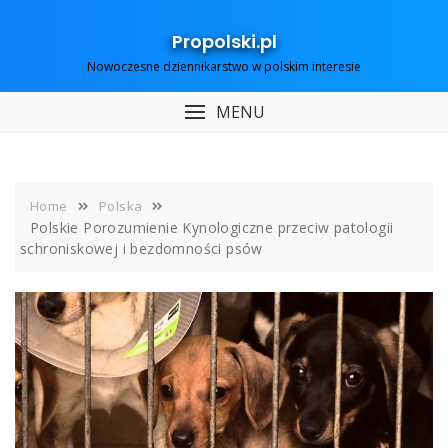
Skip
to
Propolski.pl
content
Nowoczesne dziennikarstwo w polskim interesie
MENU
Home
Polska
Polskie Porozumienie Kynologiczne przeciw patologii
schroniskowej i bezdomności psów