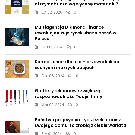
otrzymać uczciwą wycenę materiału?
Lut 02, 2026
0
Multiagencja Diamond Finance
rewolucjonizuje rynek ubezpieczeń w
Polsce
Gru 12, 2024
0
Karma Junior dla psa – przewodnik po
suchych i mokrych opcjach
Cze 06, 2024
0
Gadżety reklamowe zwiększą
rozpoznawalność Twojej firmy
Mar 03, 2024
0
Państwo jak psychiatryk. Jeżeli bronisz
swojego domu, to zrobią z ciebie wariata
Sty 01, 2024
0