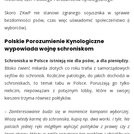
Skoro ZKwP nie stanowi zgranego sojusznika w sprawie
bezdomności psów, czas więc uświadomić społeczeństwo (i
wyborców).
Polskie Porozumienie Kynologiczne
wypowiada wojnę schroniskom
Schroniska w Polsce istnieją nie dla psów, a dla pieniędzy.
Blisko ćwierć miliarda złotych co roku trafia z samorządowych
sejfów do schronisk. Rozliczne patologie, do jakich dochodzi w
schroniskach, to temat tabu w Polsce. Poruszają go tylko
nieliczni, niepowiązani z potężnym lobby, które w swojej
kieszeni trzyma również polityków.
– Zainteresowanie budzi się w momencie kampanii wyborczej.
Wiozą wtedy karmę do schroniska, kupią np. dwa worki. I tyle. Na
palcach jednej ręki mógłbym wyliczyć polityków z prawej czy z
lewej strony, którzy w ogóle rozumieją ten problem i chcieliby się