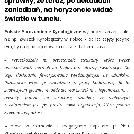
sprawiły, że teraz, po dekadach
zaniedbań, na horyzoncie widać
światło w tunelu.
Polskie Porozumienie Kynologiczne
wychodzi szerzej i dalej
niż np. Związek Kynologiczny w Polsce – od lat zajęty jedynie
tym, by dalej funkcjonować i nie iść z duchem czasu.
– Przeszkadzały mi przestarzałe struktury, które wręcz
uniemożliwiały normalnym hodowcom zdrową rywalizację. Do
tego dochodziło faworyzowanie wyróżniających się członków.
Pozostałym wręcz przeszkadzano w pracy hodowlanej. Ja to
zauważyłem głównie w oddziale warszawskim i legionowskim. I,
niestety, patrząc na strukturę, uznałem, że najlepszym
rozwiązaniem jest po prostu nowa organizacja, która pokaże
zupełnie inną jakość
– mówi w rozmowie z magazynem napsitemat.pl Piotr
Kłosiński, szef Polskiego Porozumienia Kynologicznego.