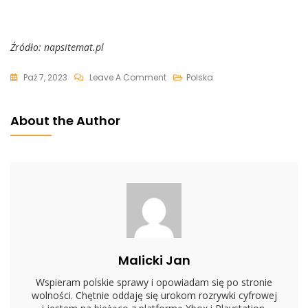
Źródło: napsitemat.pl
On
Paź 7, 2023
Leave A Comment
Polska
Polskie
Porozumienie
About the Author
Kynologiczne
Przeciw
Patologii
Schroniskowej
I
Bezdomności
Psów
Malicki Jan
Wspieram polskie sprawy i opowiadam się po stronie
wolności. Chętnie oddaję się urokom rozrywki cyfrowej