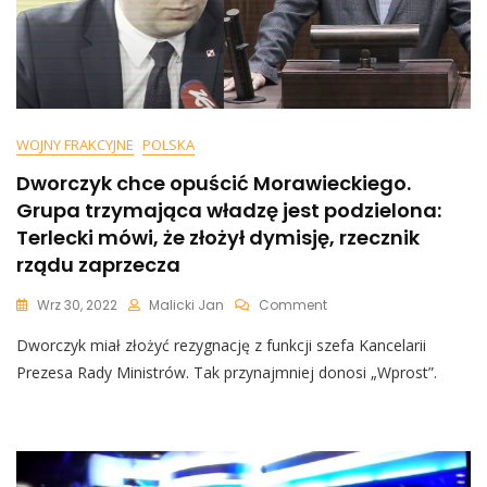
WOJNY FRAKCYJNE
POLSKA
Dworczyk chce opuścić Morawieckiego.
Grupa trzymająca władzę jest podzielona:
Terlecki mówi, że złożył dymisję, rzecznik
rządu zaprzecza
On
Wrz 30, 2022
Malicki Jan
Comment
Dworczyk
Dworczyk miał złożyć rezygnację z funkcji szefa Kancelarii
Chce
Opuścić
Prezesa Rady Ministrów. Tak przynajmniej donosi „Wprost”.
Morawieckiego.
Grupa
Trzymająca
Władzę
Jest