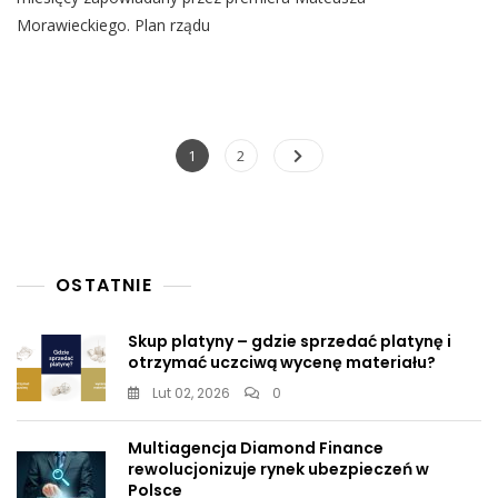
Ujrzy
Morawieckiego. Plan rządu
Światło
Dzienne
I
Pracuje
Nad
Nim
Nawigacja
Page
Page
1
2
Sam
po
Kaczyński.
Ujawniono
wpisach
Datę
OSTATNIE
Skup platyny – gdzie sprzedać platynę i
otrzymać uczciwą wycenę materiału?
Lut 02, 2026
0
Multiagencja Diamond Finance
rewolucjonizuje rynek ubezpieczeń w
Polsce