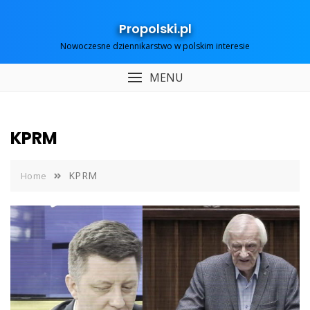
Skip
to
Propolski.pl
content
Nowoczesne dziennikarstwo w polskim interesie
MENU
KPRM
KPRM
Home