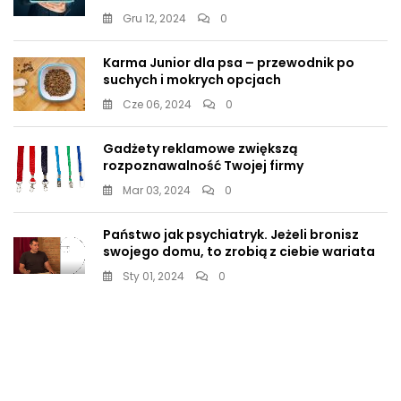
Gru 12, 2024
0
Karma Junior dla psa – przewodnik po
suchych i mokrych opcjach
Cze 06, 2024
0
Gadżety reklamowe zwiększą
rozpoznawalność Twojej firmy
Mar 03, 2024
0
Państwo jak psychiatryk. Jeżeli bronisz
swojego domu, to zrobią z ciebie wariata
Sty 01, 2024
0