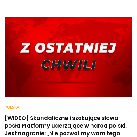
Znany
Dziennikarz
TVN
Zawieszony
Przez
Stację!
Powód?
„Współpracował
Z…
POLSKA
[WIDEO] Skandaliczne i szokujące słowa
posła Platformy uderzające w naród polski.
Jest nagranie: „Nie pozwolimy wam tego