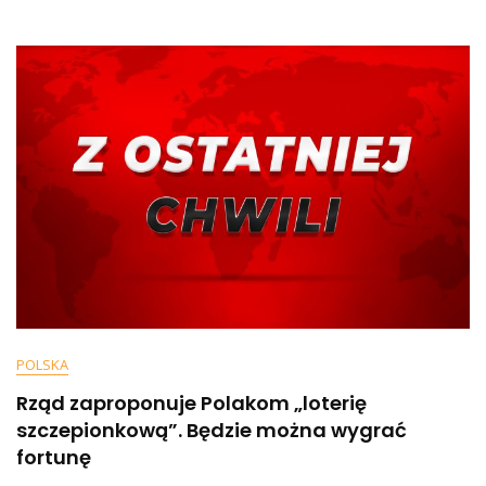
Aktualnie
Obowiązujących
Ograniczeń,
Nakazów
I
Zakazów”.
Celem
Projektu
Ma
Być
Dopuszczenie
Do
Szczepienia…
POLSKA
Rząd zaproponuje Polakom „loterię
szczepionkową”. Będzie można wygrać
fortunę