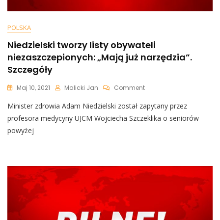
POLSKA
Niedzielski tworzy listy obywateli
niezaszczepionych: „Mają już narzędzia”.
Szczegóły
On
Maj 10, 2021
Malicki Jan
Comment
Niedzielski
Minister zdrowia Adam Niedzielski został zapytany przez
Tworzy
Listy
profesora medycyny UJCM Wojciecha Szczeklika o seniorów
Obywateli
powyżej
Niezaszczepionych:
„Mają
Już
Narzędzia”.
Szczegóły