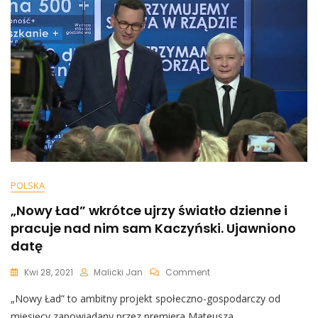
Znajomi
Będą
Traktowani
Inaczej
Na
Spotkaniach,
Słowa
Szefa
KPRM
POLSKA
„Nowy Ład” wkrótce ujrzy światło dzienne i
pracuje nad nim sam Kaczyński. Ujawniono
datę
On
Kwi 28, 2021
Malicki Jan
Comment
„Nowy
„Nowy Ład” to ambitny projekt społeczno-gospodarczy od
Ład”
Wkrótce
miesięcy zapowiadany przez premiera Mateusza