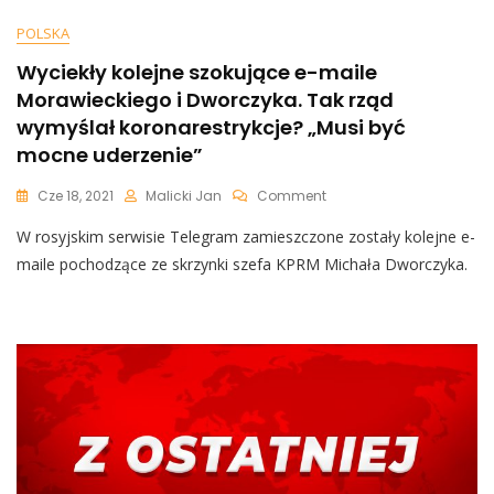
POLSKA
Wyciekły kolejne szokujące e-maile
Morawieckiego i Dworczyka. Tak rząd
wymyślał koronarestrykcje? „Musi być
mocne uderzenie”
On
Cze 18, 2021
Malicki Jan
Comment
Wyciekły
W rosyjskim serwisie Telegram zamieszczone zostały kolejne e-
Kolejne
Szokujące
maile pochodzące ze skrzynki szefa KPRM Michała Dworczyka.
E-
Maile
Morawieckiego
I
Dworczyka.
Tak
Rząd
Wymyślał
Koronarestrykcje?
„Musi
Być