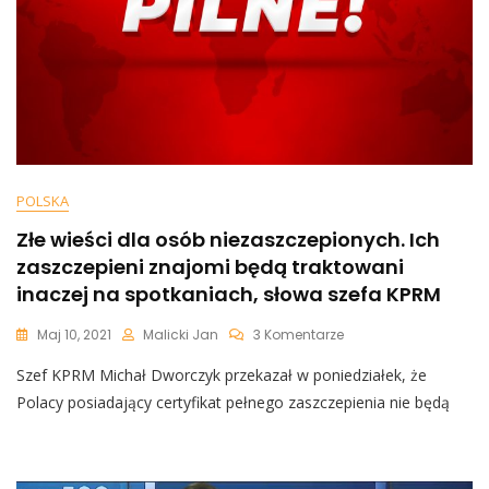
POLSKA
Złe wieści dla osób niezaszczepionych. Ich
zaszczepieni znajomi będą traktowani
inaczej na spotkaniach, słowa szefa KPRM
Do
Maj 10, 2021
Malicki Jan
3 Komentarze
Złe
Szef KPRM Michał Dworczyk przekazał w poniedziałek, że
Wieści
Dla
Polacy posiadający certyfikat pełnego zaszczepienia nie będą
Osób
Niezaszczepionych.
Ich
Zaszczepieni