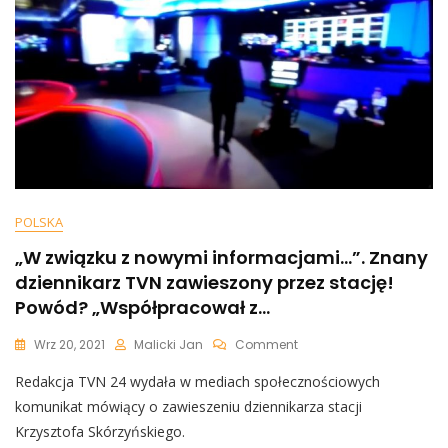
Podzielona:
Terlecki
Mówi,
Że
Złożył
Dymisję,
Rzecznik
Rządu
Zaprzecza
POLSKA
„W związku z nowymi informacjami…”. Znany
dziennikarz TVN zawieszony przez stację!
Powód? „Współpracował z…
On
Wrz 20, 2021
Malicki Jan
Comment
„W
Redakcja TVN 24 wydała w mediach społecznościowych
Związku
Z
komunikat mówiący o zawieszeniu dziennikarza stacji
Nowymi
Krzysztofa Skórzyńskiego.
Informacjami…”.