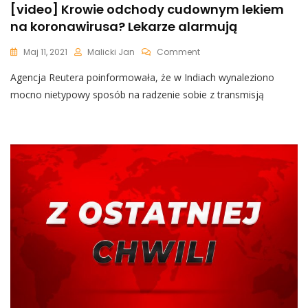
[video] Krowie odchody cudownym lekiem
na koronawirusa? Lekarze alarmują
On
Maj 11, 2021
Malicki Jan
Comment
[video]
Agencja Reutera poinformowała, że w Indiach wynaleziono
Krowie
Odchody
mocno nietypowy sposób na radzenie sobie z transmisją
Cudownym
Lekiem
Na
Koronawirusa?
Lekarze
Alarmują