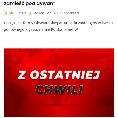
zamieść pod dywan”
Do
Sie 16, 2021
Malicki Jan
1 Komentarz
[WIDEO]
Polityk Platformy Obywatelskiej Artur Łącki zabrał głos w kwestii
Skandaliczne
I
ponownego kryzysu na linii Polska-Izrael. W
Szokujące
Słowa
Posła
Platformy
Uderzające
W
Naród
Polski.
Jest
Nagranie:
„Nie
Pozwolimy
Wam
Tego
Zamieść
Pod
Dywan”