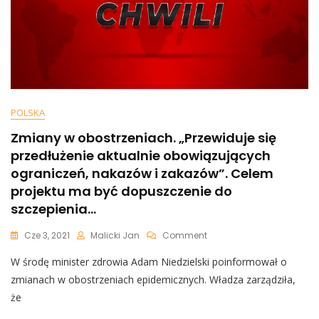
Mocne
Uderzenie”
POLSKA
Zmiany w obostrzeniach. „Przewiduje się
przedłużenie aktualnie obowiązujących
ograniczeń, nakazów i zakazów”. Celem
projektu ma być dopuszczenie do
szczepienia…
On
Cze 3, 2021
Malicki Jan
Comment
Zmiany
W środę minister zdrowia Adam Niedzielski poinformował o
W
Obostrzeniach.
zmianach w obostrzeniach epidemicznych. Władza zarządziła,
„Przewiduje
że
Się
Przedłużenie