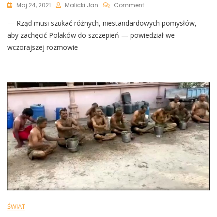
On
Maj 24, 2021
Malicki Jan
Comment
Rząd
— Rząd musi szukać różnych, niestandardowych pomysłów,
Zaproponuje
Polakom
aby zachęcić Polaków do szczepień — powiedział we
„loterię
wczorajszej rozmowie
Szczepionkową”.
Będzie
Można
Wygrać
Fortunę
ŚWIAT