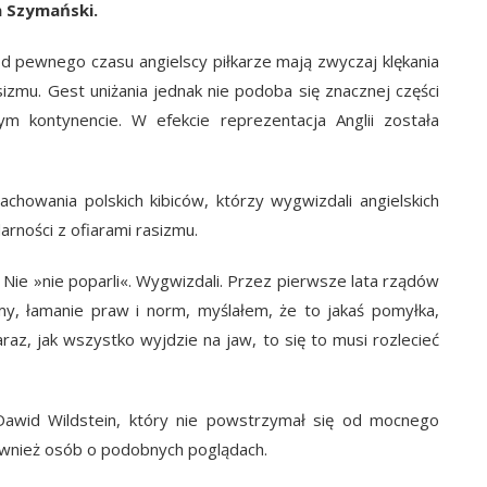
 Szymański.
 pewnego czasu angielscy piłkarze mają zwyczaj klękania
izmu. Gest uniżania jednak nie podoba się znacznej części
m kontynencie. W efekcie reprezentacja Anglii została
chowania polskich kibiców, którzy wygwizdali angielskich
darności z ofiarami rasizmu.
 Nie »nie poparli«. Wygwizdali. Przez pierwsze lata rządów
zmy, łamanie praw i norm, myślałem, że to jakaś pomyłka,
az, jak wszystko wyjdzie na jaw, to się to musi rozlecieć
Dawid Wildstein, który nie powstrzymał się od mocnego
również osób o podobnych poglądach.