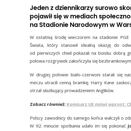
Jeden z dziennikarzy surowo sko
pojawił się w mediach społeczn
na Stadionie Narodowym w Wars
W ostatnią środę wieczorem na stadionie PGE
Świata, który stanowił idealną okazję do odw
od pierwszych chwil pokazali na boisku dobrą gr
połowa rozgrywek zakończyła się bezbramkowym
W drugiej połowie biało-czerwoni starali się n
meczu utracili cenną bramkę; Harry Kane zaskocz
strzał skutkujący prowadzeniem Anglików.
Zobacz również:
Komisarz UE mówi wprost: Ch
Polscy zawodnicy do samego końca walczyli o zdo
W 92. minucie spotkania udało im się pokonać
J