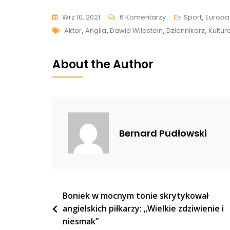
Do
Wrz 10, 2021
6 Komentarzy
Sport
,
Europa
Tags
Wildstein
Aktor
,
Anglia
,
Dawid Wildstein
,
Dziennikarz
,
Kultur
Masakruje
Stuhra.
About the Author
Mocne
Słowa
Prawdy
O
Polskim
Bernard Pudłowski
Aktorze
I
Jemu
Podobnych
Nawigacja
Boniek w mocnym tonie skrytykował
angielskich piłkarzy: „Wielkie zdziwienie i
wpisu
niesmak”