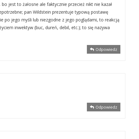
bo jest to żałosne ale faktycznie przecież nikt nie kazał
iepotrzebne; pan Wildstein prezentuje typową postawę
ie po jego myśli lub niezgodne z jego poglądami, to reakcją
życiem inwektyw (buc, dureń, debil, etc.); to się nazywa
Odpowiedz
Odpowiedz