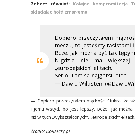
Zobacz również:
Kolejna kompromitacja Tr
składając hołd zmarłemu
Dopiero przeczytałem mądrośc
meczu, to jesteśmy rasistami i
Boże, jak można być tak tępy
Nigdzie nie ma większej 
„europejskich” elitach.
Serio. Tam są najgorsi idioci
— Dawid Wildstein (@DawidWi
— Dopiero przeczytałem mądrości Stuhra, że sko
i jemu wstyd, bo jest lepszy. Boże, jak można
niż w tych „wykształconych”, „europejskich” elitach.
Źródło: DoRzeczy.pl