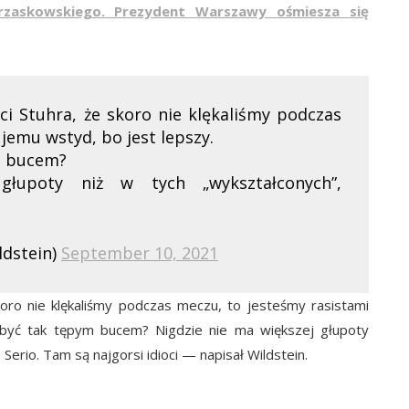
zaskowskiego. Prezydent Warszawy ośmiesza się
i Stuhra, że skoro nie klękaliśmy podczas
 jemu wstyd, bo jest lepszy.
m bucem?
głupoty niż w tych „wykształconych”,
ldstein)
September 10, 2021
ro nie klękaliśmy podczas meczu, to jesteśmy rasistami
 być tak tępym bucem? Nigdzie nie ma większej głupoty
 Serio. Tam są najgorsi idioci — napisał Wildstein.