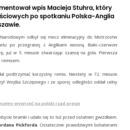
mentował wpis Macieja Stuhra, który
ościowych po spotkaniu Polska-Anglia
zawie.
 Narodowym odbył się mecz eliminacyjny do Mistrzostw
etu po przegranej z Anglikami wiosną. Biało-czerwoni
ę, już w 5. minucie stwarzając szansę na gola. Pierwsza
 remisem.
adal podtrzymać korzystny remis. Niestety w 72. minucie
ył Wojtka Szczęsnego i ze sporej odległości oddał celny
cemy wywrzeć na polski rząd presję
bycie bramki i udało się to tuż przed ostatnim gwizdkiem.
ordana Pickforda
. Ostatecznie prawdziwymi bohaterami