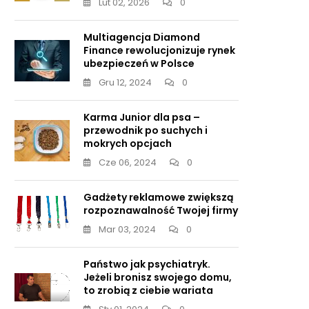
Lut 02, 2026
0
Multiagencja Diamond
Finance rewolucjonizuje rynek
ubezpieczeń w Polsce
Gru 12, 2024
0
Karma Junior dla psa –
przewodnik po suchych i
mokrych opcjach
Cze 06, 2024
0
Gadżety reklamowe zwiększą
rozpoznawalność Twojej firmy
Mar 03, 2024
0
Państwo jak psychiatryk.
Jeżeli bronisz swojego domu,
to zrobią z ciebie wariata