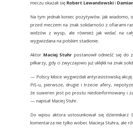
meczu okazali się
Robert Lewandowski
i
Damian
Na tym jednak koniec pozytywów. Jak wiadomo, od
przed meczem na znak solidarności z ofiarami ras
widzów z wysp, ale również jak widać na cały
wygwizdana na polskim stadionie.
Aktor
Maciej Stuhr
postanowił odnieść się do za
piłkarzy, gdy ci zwyczajowo już uklękli na znak soli
— Polscy kibice wygwizdali antyrasistowską akcję.
PiS-u, pierwsze, drugie i trzecie afery, nepoty
że suweren jest po prostu niedoinformowany i zar
— napisał Maciej Stuhr.
Do wpisu aktora ustosunkował się dziennikarz 
komentarza nie tylko wobec Macieja Stuhra, ale 