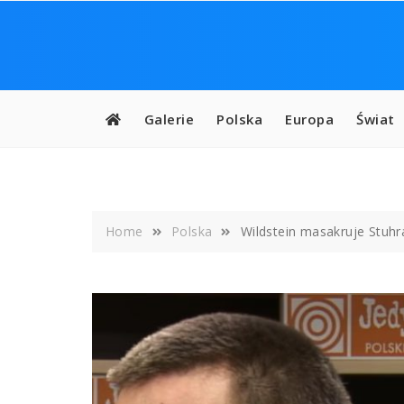
Skip
to
content
Galerie
Polska
Europa
Świat
Home
Polska
Wildstein masakruje Stuh