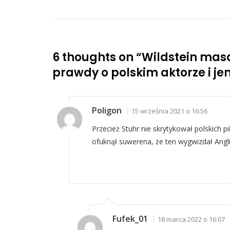
6 thoughts on “
Wildstein mas
prawdy o polskim aktorze i 
Poligon
15 września 2021 o 16:56
Przecież Stuhr nie skrytykował polskich pił
ofuknął suwerena, że ten wygwizdał Angli
Fufek_01
18 marca 2022 o 16:07