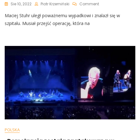
On
Sie 10, 2022
Piotr Krzemiński
Comment
Maciej
Maciej Stuhr uległ poważnemu wypadkowi i znalazł się w
Stuhr
Uległ
szpitalu. Musiał przejść operację, która na
Wypadkowi
I
Trafił
Do
Szpitala.
Co
Się
Stało
Aktorowi?
POLSKA