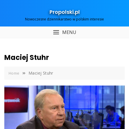
Skip
to
Propolski.pl
content
Nowoczesne dziennikarstwo w polskim interesie
MENU
Maciej Stuhr
Maciej Stuhr
Home