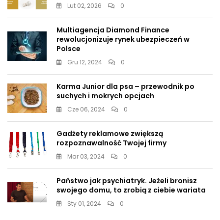
Lut 02, 2026
0
Multiagencja Diamond Finance
rewolucjonizuje rynek ubezpieczeń w
Polsce
Gru 12, 2024
0
Karma Junior dla psa – przewodnik po
suchych i mokrych opcjach
Cze 06, 2024
0
Gadżety reklamowe zwiększą
rozpoznawalność Twojej firmy
Mar 03, 2024
0
Państwo jak psychiatryk. Jeżeli bronisz
swojego domu, to zrobią z ciebie wariata
Sty 01, 2024
0