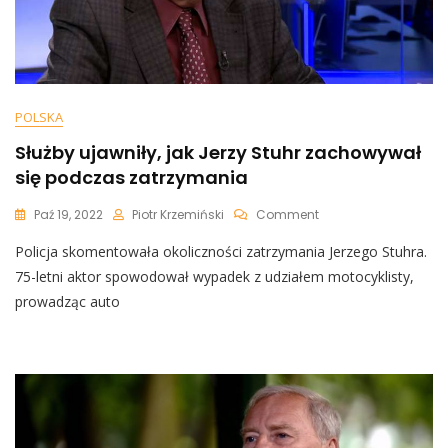
POLSKA
Służby ujawniły, jak Jerzy Stuhr zachowywał
się podczas zatrzymania
On
Paź 19, 2022
Piotr Krzemiński
Comment
Służby
Policja skomentowała okoliczności zatrzymania Jerzego Stuhra.
Ujawniły,
Jak
75-letni aktor spowodował wypadek z udziałem motocyklisty,
Jerzy
prowadząc auto
Stuhr
Zachowywał
Się
Podczas
Zatrzymania