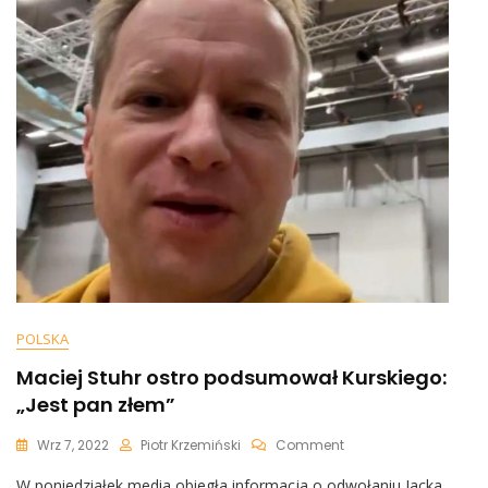
POLSKA
Maciej Stuhr ostro podsumował Kurskiego:
„Jest pan złem”
On
Wrz 7, 2022
Piotr Krzemiński
Comment
Maciej
W poniedziałek media obiegła informacja o odwołaniu Jacka
Stuhr