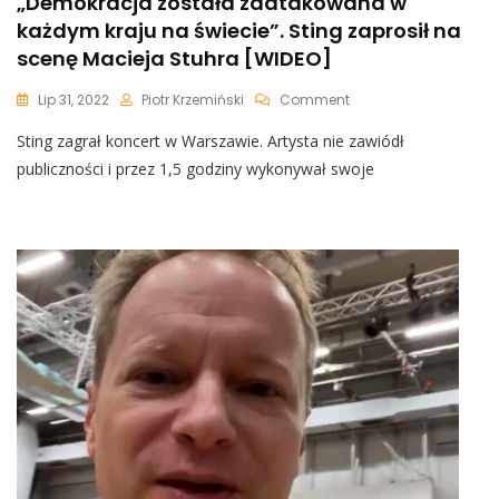
„Demokracja została zaatakowana w
każdym kraju na świecie”. Sting zaprosił na
scenę Macieja Stuhra [WIDEO]
On
Lip 31, 2022
Piotr Krzemiński
Comment
„Demokracja
Sting zagrał koncert w Warszawie. Artysta nie zawiódł
Została
Zaatakowana
publiczności i przez 1,5 godziny wykonywał swoje
W
Każdym
Kraju
Na
Świecie”.
Sting
Zaprosił
Na
Scenę
Macieja
Stuhra
[WIDEO]