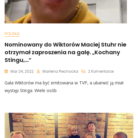
POLSKA
Nominowany do Wiktorów Maciej Stuhr nie
otrzymał zaproszenia na galę. „Kochany
Stingu,…”
Do
Mar 24, 2022
Marlena Piechocka
2 Komentarze
Nominowan
Gala Wiktorów ma być emitowana w TVP, a ubarwić ją miał
Do
Wiktorów
występ Stinga. Wiele osób
Maciej
Stuhr
Nie
Otrzymał
Zaproszenia
Na
Galę.
„Kochany