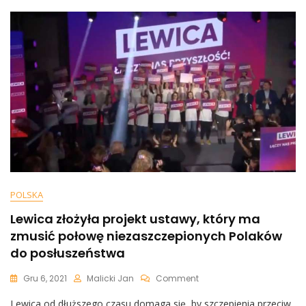
Dach.
Udostępnił
Fotografię.
„Nie
Dawano
Jej
Wielkich
Szans
Na
Przeżycie”
POLSKA
Lewica złożyła projekt ustawy, który ma
zmusić połowę niezaszczepionych Polaków
do posłuszeństwa
On
Gru 6, 2021
Malicki Jan
Comment
Lewica
Lewica od dłuższego czasu domaga się, by szczepienia przeciw
Złożyła