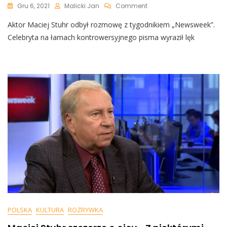
On
Gru 6, 2021
Malicki Jan
Comment
Maciej
Aktor Maciej Stuhr odbył rozmowę z tygodnikiem „Newsweek”.
Stuhr
Szokuje:
Celebryta na łamach kontrowersyjnego pisma wyraził lęk
„Może
Mnie
Też
Kiedyś
Ktoś
Poderżnie
Gardło”
POLSKA
KULTURA
ROZRYWKA