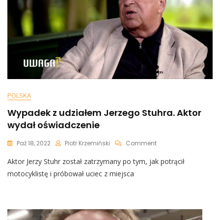
POLSKA
Wypadek z udziałem Jerzego Stuhra. Aktor
wydał oświadczenie
On
Paź 18, 2022
Piotr Krzemiński
Comment
Wypadek
Aktor Jerzy Stuhr został zatrzymany po tym, jak potrącił
Z
Udziałem
motocyklistę i próbował uciec z miejsca
Jerzego
Stuhra.
Aktor
Wydał
Oświadczenie