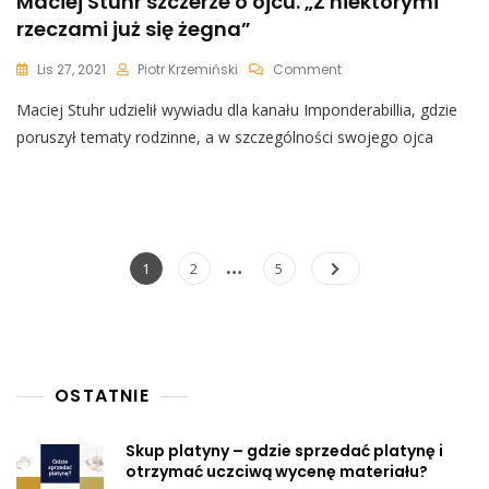
Maciej Stuhr szczerze o ojcu. „Z niektórymi
rzeczami już się żegna”
On
Lis 27, 2021
Piotr Krzemiński
Comment
Maciej
Maciej Stuhr udzielił wywiadu dla kanału Imponderabillia, gdzie
Stuhr
Szczerze
poruszył tematy rodzinne, a w szczególności swojego ojca
O
Ojcu.
„Z
Niektórymi
Rzeczami
Już
Nawigacja
…
Page
Page
Page
1
2
5
Się
po
Żegna”
wpisach
OSTATNIE
Skup platyny – gdzie sprzedać platynę i
otrzymać uczciwą wycenę materiału?