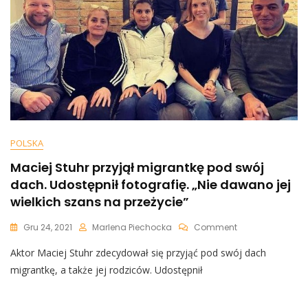
Stingu,
…”
POLSKA
Maciej Stuhr przyjął migrantkę pod swój
dach. Udostępnił fotografię. „Nie dawano jej
wielkich szans na przeżycie”
On
Gru 24, 2021
Marlena Piechocka
Comment
Maciej
Aktor Maciej Stuhr zdecydował się przyjąć pod swój dach
Stuhr
Przyjął
migrantkę, a także jej rodziców. Udostępnił
Migrantkę
Pod
Swój