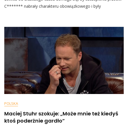
Projekt
C******* nabrały charakteru obowiązkowego i były
Ustawy,
Który
Ma
Zmusić
Połowę
Niezaszczepionych
Polaków
Do
Posłuszeństwa
POLSKA
Maciej Stuhr szokuje: „Może mnie też kiedyś
ktoś poderżnie gardło”