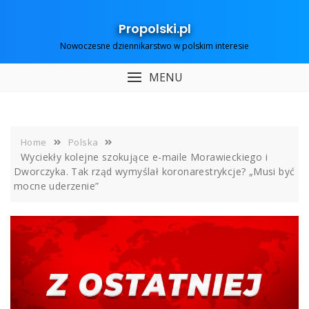
Skip
to
Propolski.pl
content
Nowoczesne dziennikarstwo w polskim interesie
MENU
Home
Polska
Wyciekły kolejne szokujące e-maile Morawieckiego i
Dworczyka. Tak rząd wymyślał koronarestrykcje? „Musi być
mocne uderzenie”