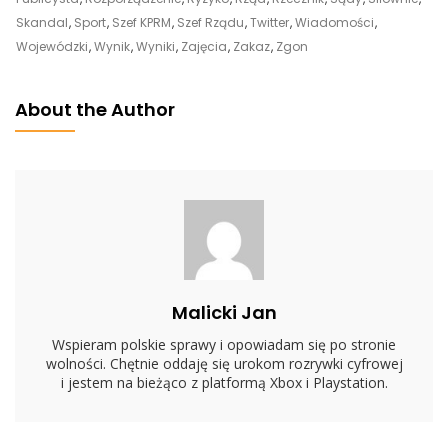
Rząd
Skandal
,
Sport
,
Szef KPRM
,
Szef Rządu
,
Twitter
,
Wiadomości
,
Wymyślał
Wojewódzki
,
Wynik
,
Wyniki
,
Zajęcia
,
Zakaz
,
Zgon
Koronarestrykcje?
„Musi
About the Author
Być
Mocne
Uderzenie”
Malicki Jan
Wspieram polskie sprawy i opowiadam się po stronie
wolności. Chętnie oddaję się urokom rozrywki cyfrowej
i jestem na bieżąco z platformą Xbox i Playstation.