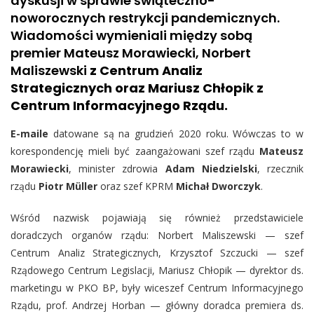
dyskusji w sprawie świąteczno-
noworocznych restrykcji pandemicznych.
Wiadomości wymieniali między sobą
premier Mateusz Morawiecki, Norbert
Maliszewski
z Centrum Analiz
Strategicznych oraz Mariusz Chłopik z
Centrum Informacyjnego Rządu.
E-maile
datowane są na grudzień 2020 roku. Wówczas to w
korespondencję mieli być zaangażowani szef rządu
Mateusz
Morawiecki
, minister zdrowia
Adam Niedzielski
, rzecznik
rządu
Piotr Müller
oraz szef KPRM
Michał Dworczyk
.
Wśród nazwisk pojawiają się również przedstawiciele
doradczych organów rządu: Norbert Maliszewski — szef
Centrum Analiz Strategicznych, Krzysztof Szczucki — szef
Rządowego Centrum Legislacji, Mariusz Chłopik — dyrektor ds.
marketingu w PKO BP, były wiceszef Centrum Informacyjnego
Rządu, prof. Andrzej Horban — główny doradca premiera ds.