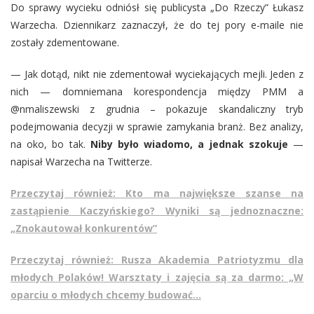
Do sprawy wycieku odniósł się publicysta „Do Rzeczy” Łukasz
Warzecha. Dziennikarz zaznaczył, że do tej pory e-maile nie
zostały zdementowane.
— Jak dotąd, nikt nie zdementował wyciekających mejli. Jeden z
nich — domniemana korespondencja między PMM a
@nmaliszewski z grudnia – pokazuje skandaliczny tryb
podejmowania decyzji w sprawie zamykania branż. Bez analizy,
na oko, bo tak.
Niby było wiadomo, a jednak szokuje
—
napisał Warzecha na Twitterze.
Przeczytaj również: Kto ma największe szanse na
zastąpienie Kaczyńskiego? Wyniki są jednoznaczne:
„Znokautował konkurentów”
Przeczytaj również: Rusza Akademia Patriotyzmu dla
młodych Polaków! Warsztaty i zajęcia są za darmo: „W
oparciu o młodych chcemy budować…