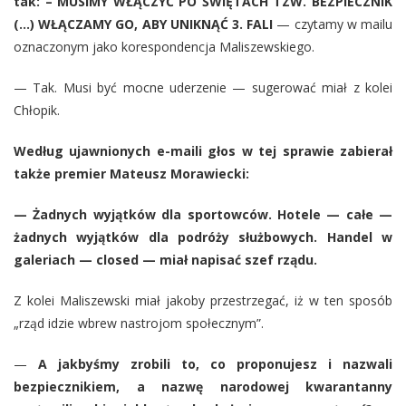
tak: – MUSIMY WŁĄCZYĆ PO ŚWIĘTACH TZW. BEZPIECZNIK
(…) WŁĄCZAMY GO, ABY UNIKNĄĆ 3. FALI
— czytamy w mailu
oznaczonym jako korespondencja Maliszewskiego.
— Tak. Musi być mocne uderzenie — sugerować miał z kolei
Chłopik.
Według ujawnionych e-maili głos w tej sprawie zabierał
także premier Mateusz Morawiecki:
— Żadnych wyjątków dla sportowców. Hotele — całe —
żadnych wyjątków dla podróży służbowych. Handel w
galeriach — closed — miał napisać szef rządu.
Z kolei Maliszewski miał jakoby przestrzegać, iż w ten sposób
„rząd idzie wbrew nastrojom społecznym”.
—
A jakbyśmy zrobili to, co proponujesz i nazwali
bezpiecznikiem, a nazwę narodowej kwarantanny