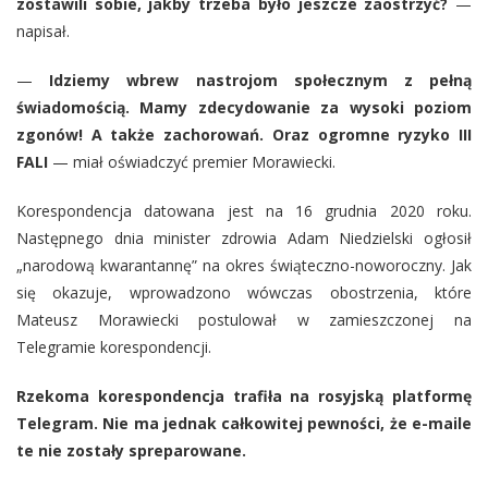
zostawili sobie, jakby trzeba było jeszcze zaostrzyć?
—
napisał.
—
Idziemy wbrew nastrojom społecznym z pełną
świadomością. Mamy zdecydowanie za wysoki poziom
zgonów! A także zachorowań. Oraz ogromne ryzyko III
FALI
— miał oświadczyć premier Morawiecki.
Korespondencja datowana jest na 16 grudnia 2020 roku.
Następnego dnia minister zdrowia Adam Niedzielski ogłosił
„narodową kwarantannę” na okres świąteczno-noworoczny. Jak
się okazuje, wprowadzono wówczas obostrzenia, które
Mateusz Morawiecki postulował w zamieszczonej na
Telegramie korespondencji.
Rzekoma korespondencja trafiła na rosyjską platformę
Telegram. Nie ma jednak całkowitej pewności, że e-maile
te nie zostały spreparowane.