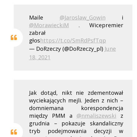
Maile
@Jaroslaw_Gowin
i
@MorawieckiM
. Wicepremier
zabrał
głos
https://t.co/SmRdPsfTqp
— DoRzeczy (@DoRzeczy_pl)
June
18, 2021
Jak dotąd, nikt nie zdementował
wyciekających mejli. Jeden z nich –
domniemana korespondencja
między PMM a
@nmaliszewski
z
grudnia – pokazuje skandaliczny
tryb podejmowania decyzji w