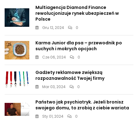
Multiagencja Diamond Finance
rewolucjonizuje rynek ubezpieczeń w
Polsce
Gru 12, 2024
0
Karma Junior dla psa – przewodnik po
suchych i mokrych opcjach
Cze 06, 2024
0
Gadżety reklamowe zwiększą
rozpoznawalność Twojej firmy
Mar 03, 2024
0
Państwo jak psychiatryk. Jeżeli bronisz
swojego domu, to zrobią z ciebie wariata
Sty 01, 2024
0