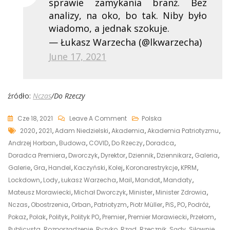
sprawie zamykania branż. Bez
analizy, na oko, bo tak. Niby było
wiadomo, a jednak szokuje.
— Łukasz Warzecha (@lkwarzecha)
June 17, 2021
źródło:
Nczas
/Do Rzeczy
On
Cze 18, 2021
Leave A Comment
Polska
Tags
Wyciekły
2020
,
2021
,
Adam Niedzielski
,
Akademia
,
Akademia Patriotyzmu
,
Kolejne
Andrzej Horban
,
Budowa
,
COVID
,
Do Rzeczy
,
Doradca
,
Szokujące
Doradca Premiera
,
Dworczyk
,
Dyrektor
,
Dziennik
,
Dziennikarz
,
Galeria
,
E-
Galerie
,
Gra
,
Handel
,
Kaczyński
,
Kolej
,
Koronarestrykcje
,
KPRM
,
Maile
Lockdown
,
Lody
,
Łukasz Warzecha
,
Mail
,
Mandat
,
Mandaty
,
Morawieckiego
Mateusz Morawiecki
,
Michał Dworczyk
,
Minister
,
Minister Zdrowia
,
I
Nczas
,
Obostrzenia
,
Orban
,
Patriotyzm
,
Piotr Müller
,
PiS
,
PO
,
Podróż
,
Dworczyka.
Pokaz
,
Polak
,
Polityk
,
Polityk PO
,
Premier
,
Premier Morawiecki
,
Przełom
,
Tak
Publicysta
,
Rozporządzenie
,
Ryzyko
,
Rząd
,
Rzecznik
,
Sądy
,
Siłownie
,