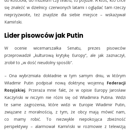
do kościoła, do muzeum czy teatru, to pójdzie. A ktoś, kto chce
się znaleźć w dzielnicy czerwonych latarni i oglądać tam rzeczy
nieprzyzwoite, też znajdzie dla siebie miejsce – wskazywał
Kamiński.
Lider pisowców jak Putin
W ocenie wicemarszałka Senatu, prezes pisowców
przeprowadził „kulturową krytykę Europy”, ale jak zaznaczył,
zrobił to „w dość nieudolny sposób”.
– Ona wybrzmiała dokładnie w tym samym dniu, w którym
Władimir Putin podpisał nową doktrynę wojenną
Federacji
Rosyjskiej
. Przeraża mnie fakt, że w opisie Europy Jarosław
Kaczyński w niczym nie różni się od Władimira Putina. Widzi
te same zagrożenia, które widzi w Europie Władimir Putin,
związane z moralnością, z tym, że obcy mają mówić nam,
co mamy robić. To niezwykle niepokojąca zbieżność
perspektywy – alarmował Kamiński w rozmowie z telewizją