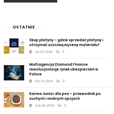
OSTATNIE
Skup platyny – gdzie sprzedać platynę i
otrzymać uczciwą wycenę materiału?
Lut 02, 2026
0
Multiagencja Diamond Finance
rewolucjonizuje rynek ubezpieczeń w
Polsce
Gru 12, 2024
0
Karma Junior dla psa – przewodnik po
suchych i mokrych opcjach
Cze 06, 2024
0