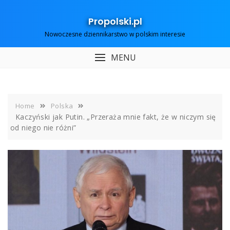
Skip
to
Propolski.pl
content
Nowoczesne dziennikarstwo w polskim interesie
MENU
Home
Polska
Kaczyński jak Putin. „Przeraża mnie fakt, że w niczym się
od niego nie różni”