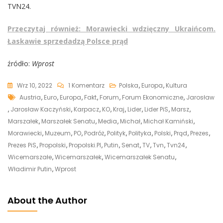
TVN24.
Przeczytaj również: Morawiecki wdzięczny Ukraińcom.
Łaskawie sprzedadzą Polsce prąd
źródło:
Wprost
Do
Wrz 10, 2022
1 Komentarz
Polska
,
Europa
,
Kultura
Tags
Kaczyński
Austria
,
Euro
,
Europa
,
Fakt
,
Forum
,
Forum Ekonomiczne
,
Jarosław
Jak
,
Jarosław Kaczyński
,
Karpacz
,
KO
,
Kraj
,
Lider
,
Lider PiS
,
Marsz
,
Putin.
Marszałek
,
Marszałek Senatu
,
Media
,
Michał
,
Michał Kamiński
,
„Przeraża
Morawiecki
,
Muzeum
,
PO
,
Podróż
,
Polityk
,
Polityka
,
Polski
,
Prąd
,
Prezes
,
Mnie
Prezes PiS
,
Propolski
,
Propolski.pl
,
Putin
,
Senat
,
TV
,
Tvn
,
Tvn24
,
Fakt,
Wicemarszałe
,
Wicemarszałek
,
Wicemarszałek Senatu
,
Że
Władimir Putin
,
Wprost
W
Niczym
About the Author
Się
Od