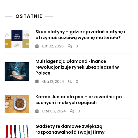
Straciła
Cierpliwość
I
OSTATNIE
Przerwała
Jej
Skup platyny – gdzie sprzedać platynę i
Wystąpienie
otrzymać uczciwą wycenę materiału?
[WIDEO]
Lut 02, 2026
0
Multiagencja Diamond Finance
rewolucjonizuje rynek ubezpieczeń w
Polsce
Gru 12, 2024
0
Karma Junior dla psa – przewodnik po
suchych i mokrych opcjach
Cze 06, 2024
0
Gadżety reklamowe zwiększą
rozpoznawalność Twojej firmy