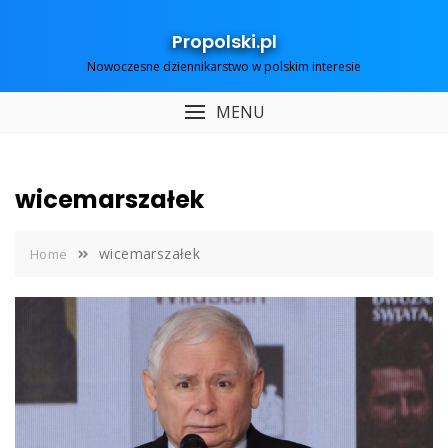
Skip
to
Propolski.pl
content
Nowoczesne dziennikarstwo w polskim interesie
MENU
wicemarszałek
wicemarszałek
Home