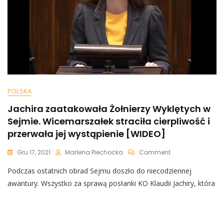
Nie
Różni”
POLSKA
Jachira zaatakowała Żołnierzy Wyklętych w
Sejmie. Wicemarszałek straciła cierpliwość i
przerwała jej wystąpienie [WIDEO]
On
Gru 17, 2021
Marlena Piechocka
Comment
Jachira
Podczas ostatnich obrad Sejmu doszło do niecodziennej
Zaatakowała
Żołnierzy
awantury. Wszystko za sprawą posłanki KO Klaudii Jachiry, która
Wyklętych
W
Sejmie.
Wicemarszałek