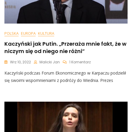
POLSKA
EUROPA
KULTURA
Kaczyński jak Putin. „Przeraża mnie fakt, że w
niczym się od niego nie różni”
Do
Wrz 10, 2022
Malicki Jan
1 Komentarz
Kaczyński
Kaczyński podczas Forum Ekonomicznego w Karpaczu podzielił
Jak
Putin.
się swoimi wspomnieniami z podróży do Wiednia. Prezes
„Przeraża
Mnie
Fakt,
Że
W
Niczym
Się
Od
Niego