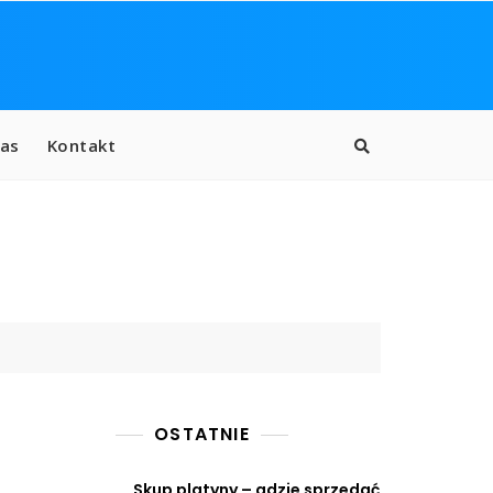
as
Kontakt
OSTATNIE
Skup platyny – gdzie sprzedać