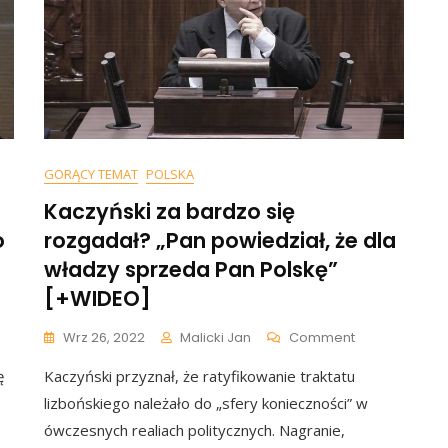
GORĄCY TEMAT
POLSKA
Kaczyński za bardzo się
o
rozgadał? „Pan powiedział, że dla
władzy sprzeda Pan Polskę”
[+WIDEO]
On
Wrz 26, 2022
Malicki Jan
Comment
zczykowski
Kaczyński
ę
Kaczyński przyznał, że ratyfikowanie traktatu
tykuje
Za
ąd
Bardzo
lizbońskiego należało do „sfery konieczności” w
awieckiego
Się
ówczesnych realiach politycznych. Nagranie,
Rozgadał?