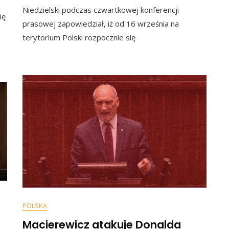
d
Niedzielski podczas czwartkowej konferencji
Proponuje,
ię
By
prasowej zapowiedział, iż od 16 września na
Polacy
odne
terytorium Polski rozpocznie się
Szczepili
era.
Się
o
„drugą
zę
Dawką
Przypominaj
ieckiego
POLSKA
Macierewicz atakuje Donalda