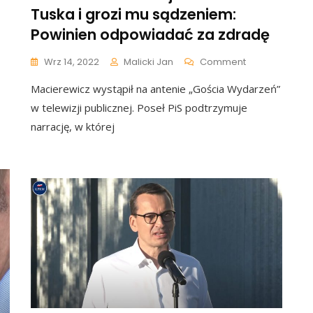
Tuska i grozi mu sądzeniem:
Powinien odpowiadać za zdradę
On
Wrz 14, 2022
Malicki Jan
Comment
ński
Macierewicz
dł
Macierewicz wystąpił na antenie „Gościa Wydarzeń”
Atakuje
Donalda
w telewizji publicznej. Poseł PiS podtrzymuje
icę
Tuska
ową.
narrację, w której
I
Grozi
Mu
ura
Sądzeniem:
”
Powinien
DEO]
Odpowiadać
Za
Zdradę