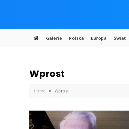
Skip
to
content
Galerie
Polska
Europa
Świat
Wprost
Home
Wprost