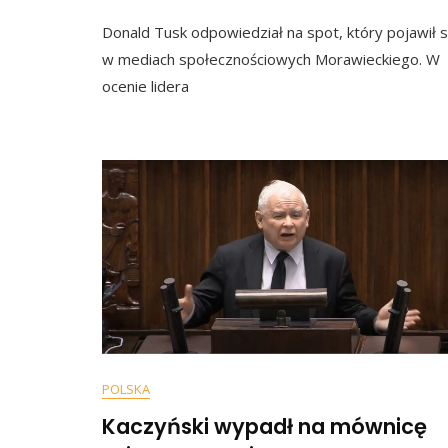
Donal
Donald Tusk odpowiedział na spot, który pojawił s
Tusk:
To
w mediach społecznościowych Morawieckiego. W
Nieg
ocenie lidera
Premi
Bardz
Wstyd
Się
Za
Moraw
POLSKA
Kaczyński wypadł na mównicę