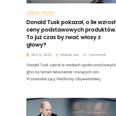
SONDAŻ
POLSKA
Donald Tusk pokazał, o ile wzros
ceny podstawowych produktów
To już czas by rwać włosy z
głowy?
On
Wrz 12, 2022
Malicki Jan
Comment
Donal
Donald Tusk zabrał w mediach społecznościowych
Tusk
Pokaz
głos na temat nieustannie rosnących cen.
O
Przewodniczący Platformy Obywatelskiej
Ile
Wzros
Ceny
Pods
Produ
To
Już