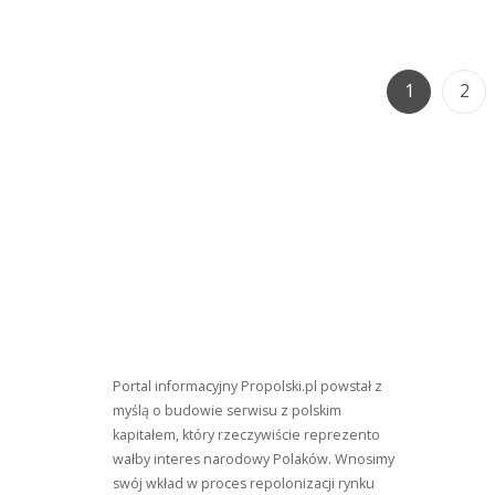
Całą
Europą
Page
Pag
1
2
Portal informacyjny Propolski.pl powstał z
myślą o budowie serwisu z polskim
kapitałem, który rzeczywiście reprezento
wałby interes narodowy Polaków. Wnosimy
swój wkład w proces repolonizacji rynku