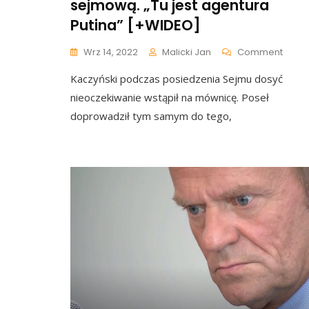
sejmową. „Tu jest agentura
Putina” [+WIDEO]
On
Wrz 14, 2022
Malicki Jan
Comment
Kaczy
Kaczyński podczas posiedzenia Sejmu dosyć
Wypa
Na
nieoczekiwanie wstąpił na mównicę. Poseł
Mówn
doprowadził tym samym do tego,
Sejm
„Tu
Jest
Agent
Putina
[+WI