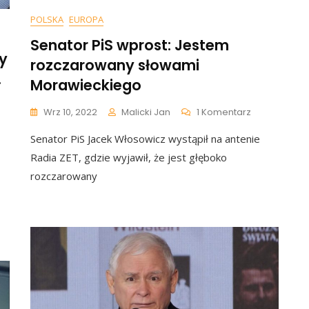
POLSKA
EUROPA
Senator PiS wprost: Jestem
ły
rozczarowany słowami
.
Morawieckiego
Do
Wrz 10, 2022
Malicki Jan
1 Komentarz
Senator
Senator PiS Jacek Włosowicz wystąpił na antenie
PiS
Wprost:
Radia ZET, gdzie wyjawił, że jest głęboko
d
Jestem
rozczarowany
Rozczarowa
ał,
Słowami
Morawiecki
ły
tawowych
któw.