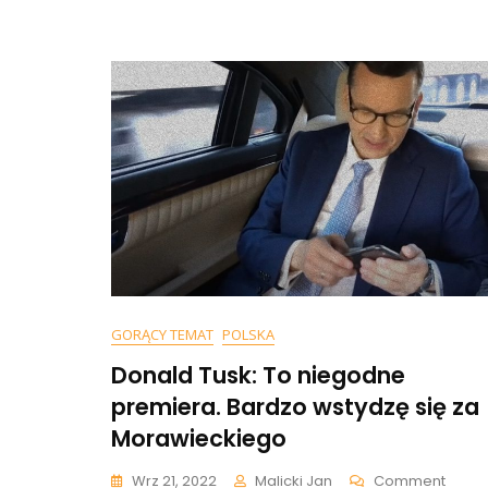
Wz
Par
Do
Zao
Poli
Ant
GORĄCY TEMAT
POLSKA
Donald Tusk: To niegodne
premiera. Bardzo wstydzę się za
Morawieckiego
On
Wrz 21, 2022
Malicki Jan
Comment