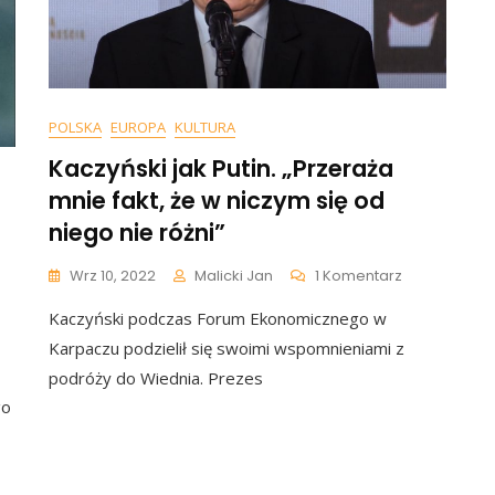
?
POLSKA
EUROPA
KULTURA
Kaczyński jak Putin. „Przeraża
mnie fakt, że w niczym się od
niego nie różni”
Do
Wrz 10, 2022
Malicki Jan
1 Komentarz
Kaczyński
Kaczyński podczas Forum Ekonomicznego w
Jak
Putin.
Karpaczu podzielił się swoimi wspomnieniami z
„Przeraża
podróży do Wiednia. Prezes
Mnie
go
Fakt,
:
Że
W
Niczym
nąć