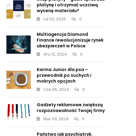
platynę i otrzymać uczciwą
wycenę materiału?
Lut 02, 2026
0
Multiagencja Diamond
Finance rewolucjonizuje rynek
ubezpieczeń w Polsce
Gru 12, 2024
0
Karma Junior dla psa –
przewodnik po suchych i
mokrych opcjach
Cze 06, 2024
0
Gadżety reklamowe zwiększą
rozpoznawalność Twojej firmy
Mar 03, 2024
0
Państwo jak psychiatryk.