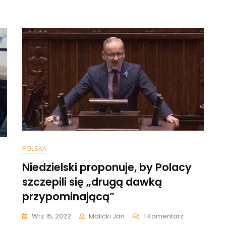
ywa
„Pan
tię
Powiedział,
Że
strzenia
Dla
tyki
Władzy
yeuropejskiej
Sprzeda
Pan
Polskę”
[+WIDEO]
POLSKA
Niedzielski proponuje, by Polacy
szczepili się „drugą dawką
przypominającą”
Do
Wrz 15, 2022
Malicki Jan
1 Komentarz
Niedzielski