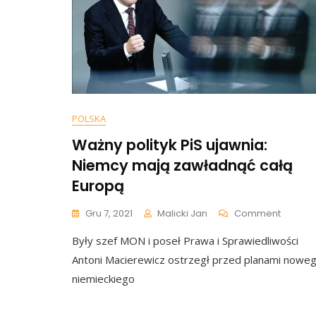
Czas
By
Rwać
Włosy
Z
Głowy
POLSKA
Ważny polityk PiS ujawnia:
Niemcy mają zawładnąć całą
Europą
On
Gru 7, 2021
Malicki Jan
Comment
Ważny
Były szef MON i poseł Prawa i Sprawiedliwości
Polityk
PiS
Antoni Macierewicz ostrzegł przed planami nowe
Ujawnia
niemieckiego
Niemcy
Mają
Zawład