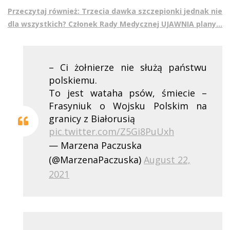
Przeczytaj również: Trzecia dawka szczepionki jednak nie
dla wszystkich? Członek Rady Medycznej UJAWNIA plany…
– Ci żołnierze nie służą państwu
polskiemu.
To jest wataha psów, śmiecie –
Frasyniuk o Wojsku Polskim na
granicy z Białorusią
pic.twitter.com/Z5Gi8PuUxh
— Marzena Paczuska
(@MarzenaPaczuska)
August 22,
2021