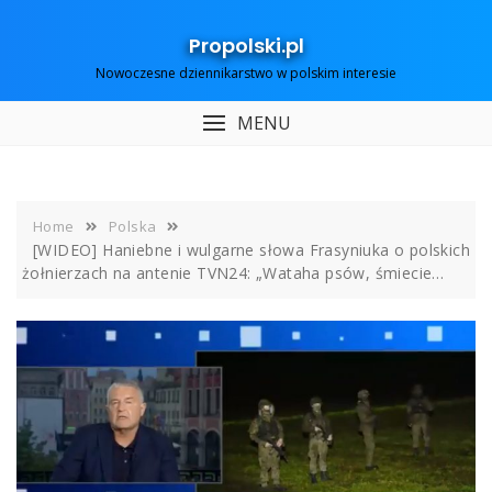
Skip
to
Propolski.pl
content
Nowoczesne dziennikarstwo w polskim interesie
MENU
Home
Polska
[WIDEO] Haniebne i wulgarne słowa Frasyniuka o polskich
żołnierzach na antenie TVN24: „Wataha psów, śmiecie…