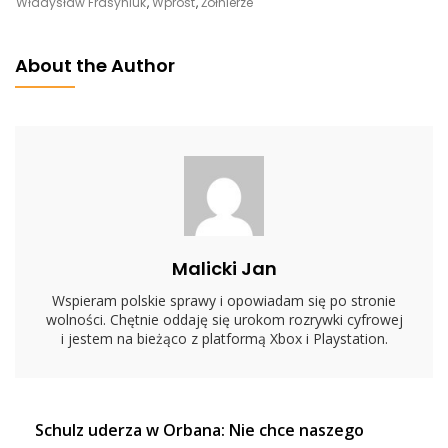
O
Władysław Frasyniuk
,
Wprost
,
Żołnierze
Polskich
Żołnierzach
About the Author
Na
Antenie
TVN24:
„Wataha
Psów,
Śmiecie…
Malicki Jan
Wspieram polskie sprawy i opowiadam się po stronie
wolności. Chętnie oddaję się urokom rozrywki cyfrowej
i jestem na bieżąco z platformą Xbox i Playstation.
Nawigacja
Schulz uderza w Orbana: Nie chce naszego