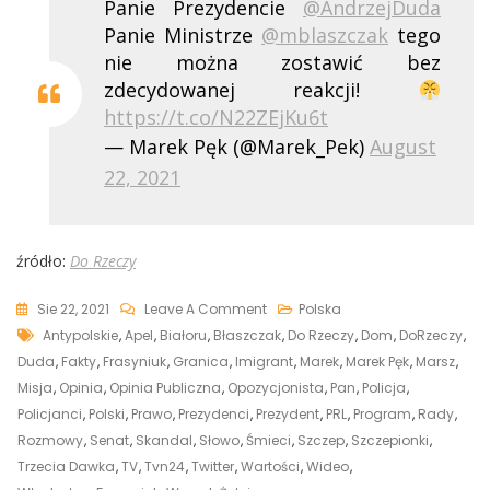
Panie Prezydencie
@AndrzejDuda
Panie Ministrze
@mblaszczak
tego
nie można zostawić bez
zdecydowanej reakcji!
https://t.co/N22ZEjKu6t
— Marek Pęk (@Marek_Pek)
August
22, 2021
źródło:
Do Rzeczy
On
Sie 22, 2021
Leave A Comment
Polska
Tags
[WIDEO]
Antypolskie
,
Apel
,
Białoru
,
Błaszczak
,
Do Rzeczy
,
Dom
,
DoRzeczy
,
Haniebne
Duda
,
Fakty
,
Frasyniuk
,
Granica
,
Imigrant
,
Marek
,
Marek Pęk
,
Marsz
,
I
Misja
,
Opinia
,
Opinia Publiczna
,
Opozycjonista
,
Pan
,
Policja
,
Wulgarne
Policjanci
,
Polski
,
Prawo
,
Prezydenci
,
Prezydent
,
PRL
,
Program
,
Rady
,
Słowa
Rozmowy
,
Senat
,
Skandal
,
Słowo
,
Śmieci
,
Szczep
,
Szczepionki
,
Frasyniuka
Trzecia Dawka
,
TV
,
Tvn24
,
Twitter
,
Wartości
,
Wideo
,