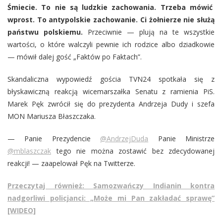
Śmiecie. To nie są ludzkie zachowania. Trzeba mówić
wprost. To antypolskie zachowanie. Ci żołnierze nie służą
państwu polskiemu.
Przeciwnie — plują na te wszystkie
wartości, o które walczyli pewnie ich rodzice albo dziadkowie
— mówił dalej gość „Faktów po Faktach”.
Skandaliczna wypowiedź gościa TVN24 spotkała się z
błyskawiczną reakcją wicemarszałka Senatu z ramienia PiS.
Marek Pęk zwrócił się do prezydenta Andrzeja Dudy i szefa
MON Mariusza Błaszczaka.
— Panie Prezydencie
@AndrzejDuda
Panie Ministrze
@mblaszczak
tego nie można zostawić bez zdecydowanej
reakcji! — zaapelował Pęk na Twitterze.
Przeczytaj również: Samozwańczy Indianin kontra
nadgorliwi policjanci: „Może mi Pan zakładać sprawę”
[WIDEO]