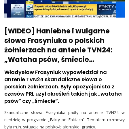
[WIDEO] Haniebne i wulgarne
słowa Frasyniuka o polskich
żołnierzach na antenie TVN24:
„Wataha psów, śmiecie…
Władysław Frasyniuk wypowiedział na
antenie TVN24 skandaliczne słowa o
polskich żołnierzach. Były opozycjonista z
czasów PRL użył określeń takich jak „wataha
psów” czy „śmiecie”.
Skandaliczne słowa Frasyniuka padły na antenie TVN24 w
niedzielę w programie „Fakty po Faktach”. Tematem rozmowy
była m.in. sytuacja na polsko-białoruskiej granicy.