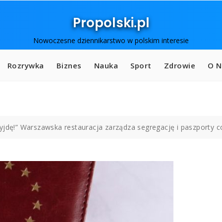
Propolski.pl
Nowoczesne dziennikarstwo w polskim interesie
Rozrywka
Biznes
Nauka
Sport
Zdrowie
O N
yjdę!” Warszawska restauracja zarządza segregację i paszporty 