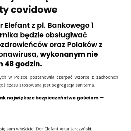
rty covidowe
Elefant z pl. Bankowego 1
ernika będzie obsługiwać
ozdrowieńców oraz Polaków z
onawirusa,
wykonanym nie
m 48 godzin.
ych w Polsce postanowiła czerpać wzorce z zachodnich
egoś czasu stosowana jest segregacja sanitarna.
ak największe bezpieczeństwo gościom
—
 sam właściciel Der Elefant Artur Jarczyński.