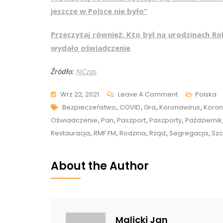
jeszcze w Polsce nie było”
Przeczytaj również: Kto był na urodzinach 
wydało oświadczenie
Źródło:
NCzas
On
Wrz 22, 2021
Leave A Comment
Polska
Tags
„Już
Bezpieczeństwo
,
COVID
,
Gra
,
Koronawirus
,
Koron
Na
Oświadczenie
,
Pan
,
Paszport
,
Paszporty
,
Październik
Pewno
Restauracja
,
RMF FM
,
Rodzina
,
Rząd
,
Segregacja
,
Sz
Tam
Nie
About the Author
Przyjdę!”
Warszawska
Restauracja
Zarządza
Malicki Jan