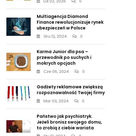
Lut 02, 2026
0
Multiagencja Diamond
Finance rewolucjonizuje rynek
ubezpieczeń w Polsce
Gru 12, 2024
0
Karma Junior dla psa –
przewodnik po suchych i
mokrych opcjach
Cze 06, 2024
0
Gadżety reklamowe zwiększą
rozpoznawalność Twojej firmy
Mar 03, 2024
0
Państwo jak psychiatryk.
Jeżeli bronisz swojego domu,
to zrobią z ciebie wariata