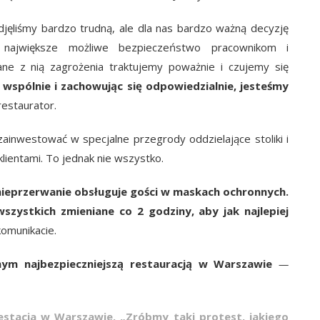
djęliśmy bardzo trudną, ale dla nas bardzo ważną decyzję
największe możliwe bezpieczeństwo pracownikom i
ne z nią zagrożenia traktujemy poważnie i czujemy się
c wspólnie i zachowując się odpowiedzialnie, jesteśmy
estaurator.
zainwestować w specjalne przegrody oddzielające stoliki i
lientami. To jednak nie wszystko.
nieprzerwanie obsługuje gości w maskach ochronnych.
szystkich zmieniane co 2 godziny, aby jak najlepiej
komunikacie.
ym najbezpieczniejszą restauracją w Warszawie
—
festacja w Warszawie. „Zróbmy taki protest, jakiego