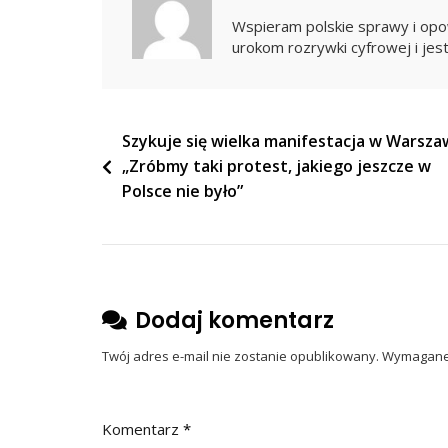
Segregację
Wspieram polskie sprawy i opow
I
urokom rozrywki cyfrowej i jest
Paszporty
Covidowe
Nawigacja
Szykuje się wielka manifestacja w Warsza
„Zróbmy taki protest, jakiego jeszcze w
wpisu
Polsce nie było”
Dodaj komentarz
Twój adres e-mail nie zostanie opublikowany.
Wymagane 
Komentarz
*