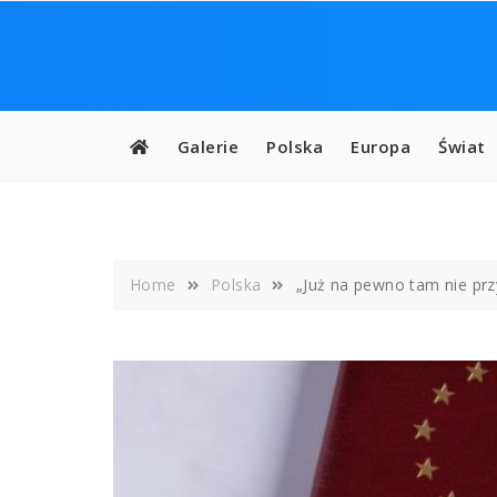
Skip
to
content
Galerie
Polska
Europa
Świat
Home
Polska
„Już na pewno tam nie prz