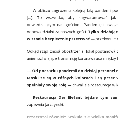
— W obliczu zagrożenia kolejną falą pandemii po
(…). To wszystko, aby zagwarantować jak 
odwiedzającym nas gościom. Pandemię i związa
odpowiedzialni za naszych gości.
Tylko działają
w stanie bezpiecznie przetrwać
—
przekonuje r
Odkąd rząd zniósł obostrzenia, lokal postanowił 
uniemożliwiające transmisję koronawirusa między k
—
Od początku pandemii do dzisiaj personel 
Maski te są w różnych kolorach i są przez w
spełniały swoją rolę
— chwali się restauracja w 
—
Restauracja Der Elefant będzie tym sam
zapewnia Jarczyński.
Przeczytaj również: Szykuje się wielka mani