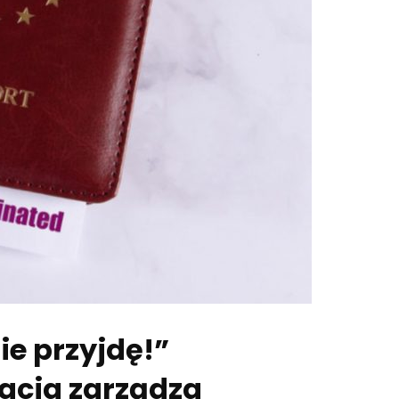
e przyjdę!”
acja zarządza