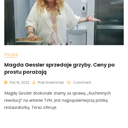
POLSKA
Magda Gessler sprzedaje grzyby. Ceny po
prostu porażają
On
Paź 16, 2022
Piotr Krzemiński
Comment
Magda
Magdę Gessler doskonale znamy za sprawą „Kuchennych
Gessler
Sprzedaje
rewolucji” na antenie TVN. Jest najpopularniejszą polską
Grzyby.
restauratorką. Teraz oferuje
Ceny
Po
Prostu
Porażają