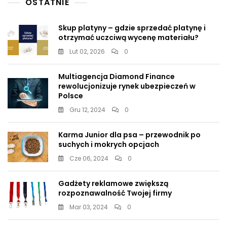
OSTATNIE
Skup platyny – gdzie sprzedać platynę i
otrzymać uczciwą wycenę materiału?
Lut 02, 2026
0
Multiagencja Diamond Finance
rewolucjonizuje rynek ubezpieczeń w
Polsce
Gru 12, 2024
0
Karma Junior dla psa – przewodnik po
suchych i mokrych opcjach
Cze 06, 2024
0
Gadżety reklamowe zwiększą
rozpoznawalność Twojej firmy
Mar 03, 2024
0