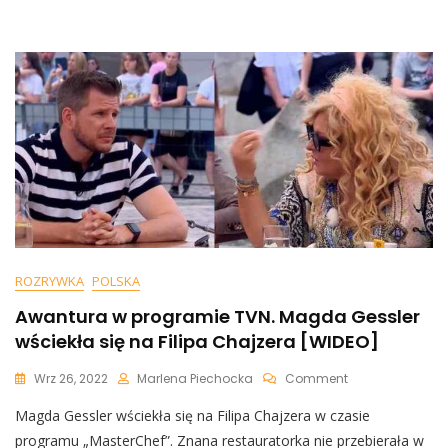
Gessler
Przerażona
Potwornym
Brudem
[WIDEO]
ROZRYWKA
POLSKA
Awantura w programie TVN. Magda Gessler
wściekła się na Filipa Chajzera [WIDEO]
On
Wrz 26, 2022
Marlena Piechocka
Comment
Awantura
Magda Gessler wściekła się na Filipa Chajzera w czasie
W
Programie
programu „MasterChef”. Znana restauratorka nie przebierała w