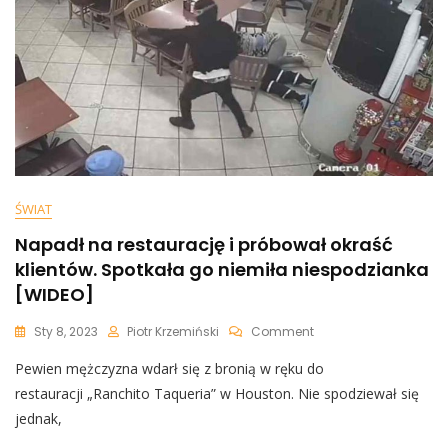
[WIDEO]
ŚWIAT
Napadł na restaurację i próbował okraść
klientów. Spotkała go niemiła niespodzianka
[WIDEO]
On
Sty 8, 2023
Piotr Krzemiński
Comment
Napadł
Pewien mężczyzna wdarł się z bronią w ręku do
Na
Restaurację
restauracji „Ranchito Taqueria” w Houston. Nie spodziewał się
I
jednak,
Próbował
Okraść