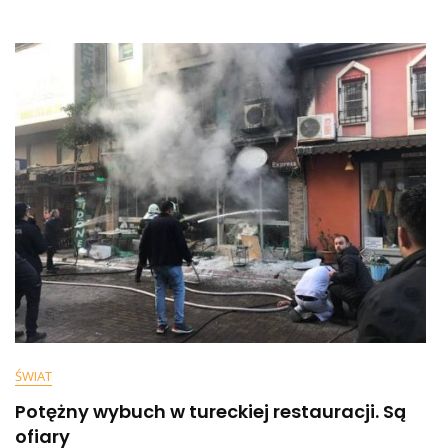
Klientów.
Spotkała
Go
Niemiła
Niespodzianka
[WIDEO]
ŚWIAT
Potężny wybuch w tureckiej restauracji. Są
ofiary