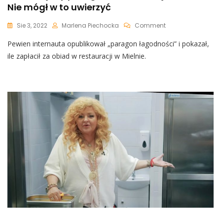
Nie mógł w to uwierzyć
On
Sie 3, 2022
Marlena Piechocka
Comment
Zaskakujący
Pewien internauta opublikował „paragon łagodności” i pokazał,
Paragon
Z
ile zapłacił za obiad w restauracji w Mielnie.
Restauracji
W
Mielnie.
Nie
Mógł
W
To
Uwierzyć