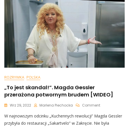
ROZRYWKA
POLSKA
„To jest skandal!”. Magda Gessler
przerażona potwornym brudem [WIDEO]
On
Wrz 29, 2022
Marlena Piechocka
Comment
„To
W najnowszym odcinku „Kuchennych rewolucji” Magda Gessler
Jest
Skandal!”.
przybyła do restauracji „Sakartvelo” w Zakręcie. Nie była
Magda