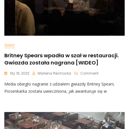
ŚWIAT
Britney Spears wpadła w szał w restauracji.
Gwiazda została nagrana [WIDEO]
On
Sty 16, 2023
Marlena Piechocka
Comment
Britney
Media obiegło nagranie z udziałem gwiazdy Britney Spears.
Spears
Wpadła
Piosenkarka została uwieczniona, jak awanturuje się w
W
Szał
W
Restauracji.
Gwiazda
Została
Nagrana