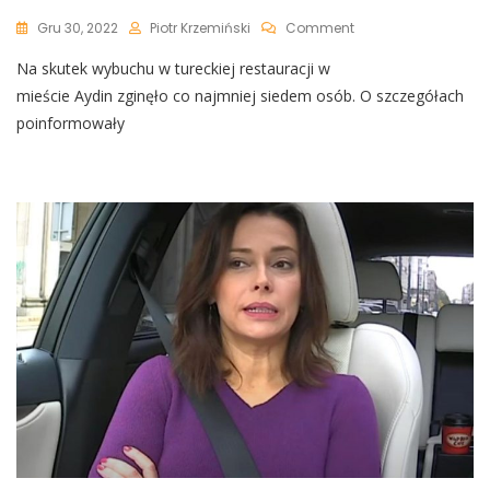
On
Gru 30, 2022
Piotr Krzemiński
Comment
Potężny
Na skutek wybuchu w tureckiej restauracji w
Wybuch
W
mieście Aydin zginęło co najmniej siedem osób. O szczegółach
Tureckiej
poinformowały
Restauracji.
Są
Ofiary