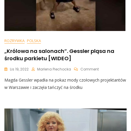
ROZRYWKA
POLSKA
„Królowa na salonach”. Gessler pląsa na
środku parkietu [WIDEO]
On
Lis 19, 2022
Marlena Piechocka
Comment
„Królowa
Magda Gessler wpadła na pokaz mody czołowych projektantów
Na
Salonach”.
w Warszawie i zaczęła tańczyć na środku
Gessler
Pląsa
Na
Środku
Parkietu
[WIDEO]