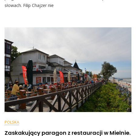
TVN.
słowach. Filip Chajzer nie
Magda
Gessler
Wściekła
Się
Na
Filipa
Chajzera
[WIDEO]
POLSKA
Zaskakujący paragon z restauracji w Mielnie.