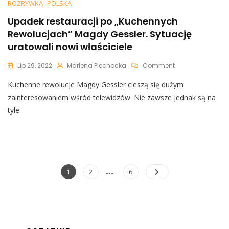
ROZRYWKA
POLSKA
Upadek restauracji po „Kuchennych
Rewolucjach” Magdy Gessler. Sytuację
uratowali nowi właściciele
On
Lip 29, 2022
Marlena Piechocka
Comment
Upadek
Kuchenne rewolucje Magdy Gessler cieszą się dużym
Restauracji
Po
zainteresowaniem wśród telewidzów. Nie zawsze jednak są na
„Kuchennych
tyle
Rewolucjach”
Magdy
Gessler.
Sytuację
Uratowali
Nowi
Nawigacja
…
Page
Page
Page
1
2
6
Właściciele
po
wpisach