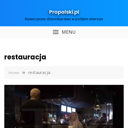
Skip
to
Propolski.pl
content
Nowoczesne dziennikarstwo w polskim interesie
MENU
restauracja
restauracja
Home