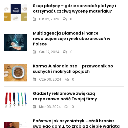
Skup platyny – gdzie sprzedać platynę i
otrzymać uczciwą wycenę materiału?
Lut 02, 2026
0
Multiagencja Diamond Finance
rewolucjonizuje rynek ubezpieczeń w
Polsce
Gru 12, 2024
0
Karma Junior dla psa – przewodnik po
suchych i mokrych opcjach
Cze 06, 2024
0
Gadżety reklamowe zwiększą
rozpoznawalność Twojej firmy
Mar 03, 2024
0
Państwo jak psychiatryk. Jeżeli bronisz
swojego domu, to zrobią z ciebie wariata