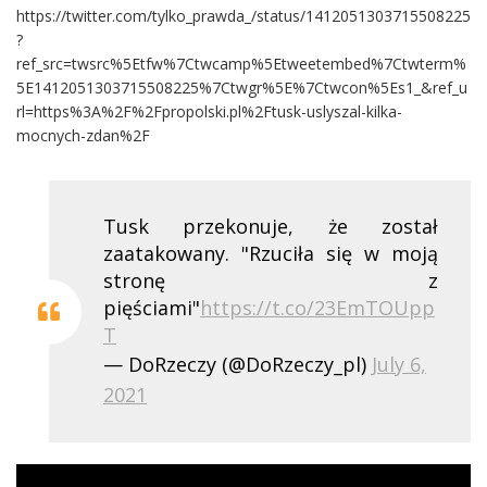
https://twitter.com/tylko_prawda_/status/1412051303715508225
?
ref_src=twsrc%5Etfw%7Ctwcamp%5Etweetembed%7Ctwterm%
5E1412051303715508225%7Ctwgr%5E%7Ctwcon%5Es1_&ref_u
rl=https%3A%2F%2Fpropolski.pl%2Ftusk-uslyszal-kilka-
mocnych-zdan%2F
Tusk przekonuje, że został
zaatakowany. "Rzuciła się w moją
stronę z
pięściami"
https://t.co/23EmTOUpp
T
— DoRzeczy (@DoRzeczy_pl)
July 6,
2021