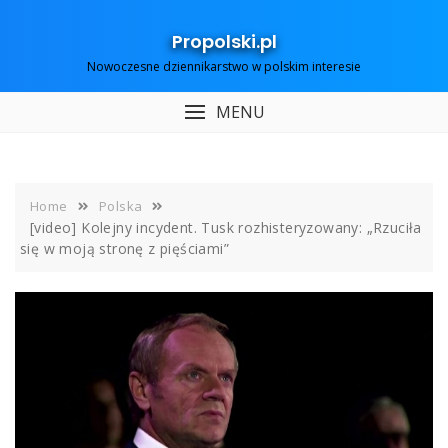
Skip
to
Propolski.pl
content
Nowoczesne dziennikarstwo w polskim interesie
MENU
Home
Polska
[video] Kolejny incydent. Tusk rozhisteryzowany: „Rzuciła
się w moją stronę z pięściami”