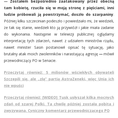
—
Zostałem bezpośrednio zaatakowany przez obecną
tam kobietę, rzuciła się w moją stronę z pięściami, inni
ludzie próbowali ją powstrzymać, doszło do szarpaniny
.
Później kilku szczecinian podeszło i powiedziało mi, że wiedzieli,
że tak się stanie, wiedzieli kto ją przywiózł i jakie miała zadanie
do wykonania. Następnie w telewizji publicznej oglądamy
interpretację tych zdarzeń, nawet z udziałem ministrów rządu,
nawet minister Sasin postanowił opisać tę sytuację, jako
brutalny atak moich zwolenników i narastającą agresję
—
mówił
przewodniczący PO w Senacie.
Przeczytaj również: 5 milionów wściekłych obywateli
Szczepili się, ale „złą” partią AstraZeneki, więc Unia ich
nie wpuści
Przeczytaj również: [WIDEO] Tusk usłyszał kilka mocnych
zdań od szarej Polki. Ta chwilę później została pobita i
zwyzywana. Cyniczny komentarz przewodniczącego PO