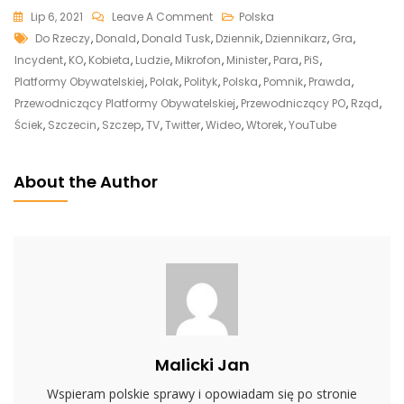
On
Lip 6, 2021
Leave A Comment
Polska
Tags
[video]
Do Rzeczy
,
Donald
,
Donald Tusk
,
Dziennik
,
Dziennikarz
,
Gra
,
Kolejny
Incydent
,
KO
,
Kobieta
,
Ludzie
,
Mikrofon
,
Minister
,
Para
,
PiS
,
Incydent.
Platformy Obywatelskiej
,
Polak
,
Polityk
,
Polska
,
Pomnik
,
Prawda
,
Tusk
Przewodniczący Platformy Obywatelskiej
,
Przewodniczący PO
,
Rząd
,
Rozhisteryzowany:
Ściek
,
Szczecin
,
Szczep
,
TV
,
Twitter
,
Wideo
,
Wtorek
,
YouTube
„Rzuciła
Się
About the Author
W
Moją
Stronę
Z
Pięściami”
Malicki Jan
Wspieram polskie sprawy i opowiadam się po stronie