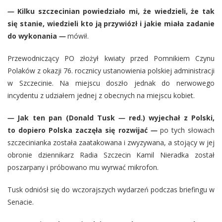
—
Kilku szczecinian powiedziało mi, że wiedzieli, że tak
się stanie, wiedzieli kto ją przywiózł i jakie miała zadanie
do wykonania
—
mówił.
Przewodniczący PO złożył kwiaty przed Pomnikiem Czynu
Polaków z okazji 76. rocznicy ustanowienia polskiej administracji
w Szczecinie. Na miejscu doszło jednak do nerwowego
incydentu z udziałem jednej z obecnych na miejscu kobiet.
—
Jak ten pan (Donald Tusk
—
red.) wyjechał z Polski,
to dopiero Polska zaczęła się rozwijać
—
po tych słowach
szczecinianka została zaatakowana i zwyzywana, a stojący w jej
obronie dziennikarz Radia Szczecin Kamil Nieradka został
poszarpany i próbowano mu wyrwać mikrofon.
Tusk odniósł się do wczorajszych wydarzeń podczas briefingu w
Senacie.