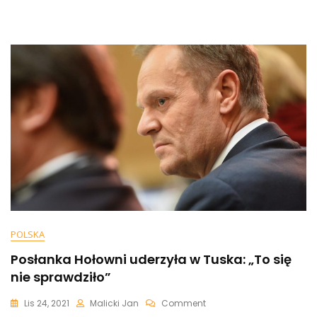
Mógł
TO
Napisać,
Bowiem
Nie
Sądzę,
Aby
Był
Debilem”
POLSKA
Posłanka Hołowni uderzyła w Tuska: „To się
nie sprawdziło”
On
Lis 24, 2021
Malicki Jan
Comment
Posłanka