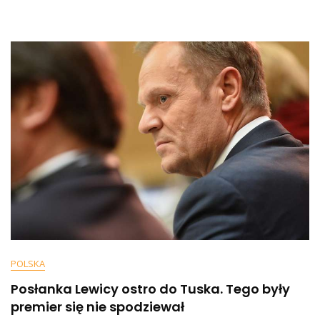
Wtrąca
Się
W
Polskie
Sprawy:
„Teraz
Pisowska
Władza
Atakuje
Rafała…
POLSKA
Posłanka Lewicy ostro do Tuska. Tego były
premier się nie spodziewał