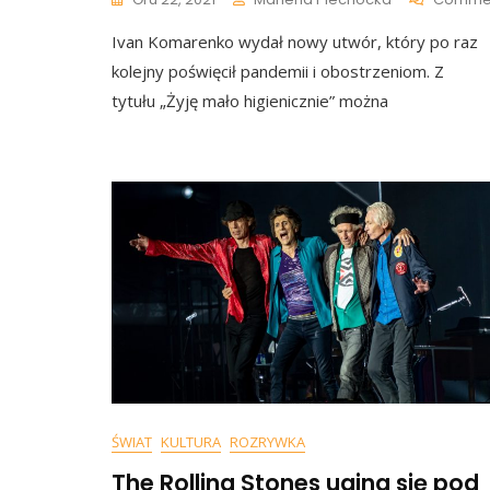
Ivan Komarenko wydał nowy utwór, który po raz
kolejny poświęcił pandemii i obostrzeniom. Z
tytułu „Żyję mało higienicznie” można
ŚWIAT
KULTURA
ROZRYWKA
The Rolling Stones ugina się pod