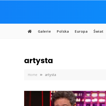
Skip
to
content
Galerie
Polska
Europa
Świat
artysta
Home
artysta