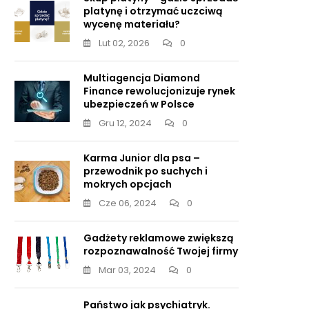
platynę i otrzymać uczciwą
wycenę materiału?
Lut 02, 2026
0
Multiagencja Diamond
Finance rewolucjonizuje rynek
ubezpieczeń w Polsce
Gru 12, 2024
0
Karma Junior dla psa –
przewodnik po suchych i
mokrych opcjach
Cze 06, 2024
0
Gadżety reklamowe zwiększą
ysz,
rozpoznawalność Twojej firmy
Mar 03, 2024
0
iuk
a
Państwo jak psychiatryk.