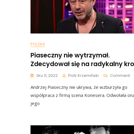
POLSKA
Piaseczny nie wytrzymał.
Zdecydował się na radykalny kr
O
Gru 11, 2022
Piotr Krzemiński
Comment
Pi
Andrzej Piaseczny nie ukrywa, że wzburzyła go
Ni
Wy
współpraca z firmą scena Konesera. Odwołała on
Z
jego
Si
N
Ra
Kr