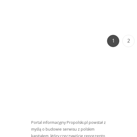
Na
Koncertach
Page
Pag
1
2
Portal informacyjny Propolski.pl powstał z
myślą o budowie serwisu z polskim
kapitałem, który rzeczywiście reprezento