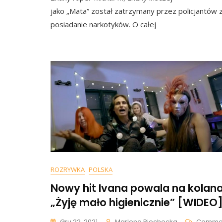
jako „Mata” został zatrzymany przez policjantów 
posiadanie narkotyków. O całej
ROZRYWKA
POLSKA
Nowy hit Ivana powala na kolana
„Żyję mało higienicznie” [WIDEO
Gru 22, 2021
Marlena Piechocka
Comme