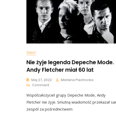
ŚWIAT
Nie żyje legenda Depeche Mode.
Andy Fletcher miał 60 lat
Maj 27, 2022
Marlena Piechocka
On
Comment
Nie
Współzałożyciel grupy Depeche Mode, Andy
Żyje
Legenda
Fletcher nie żyje. Smutną wiadomość przekazał s
Depeche
zespół za pośrednictwem
Mode.
Andy