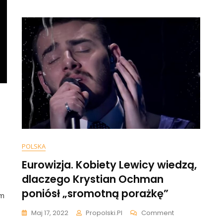
Za
Jeden
Koncer
Jest
Ktoś,
Kto
Go
Przebi
POLSKA
Eurowizja. Kobiety Lewicy wiedzą,
dlaczego Krystian Ochman
poniósł „sromotną porażkę”
am
On
Maj 17, 2022
Propolski.pl
Comment