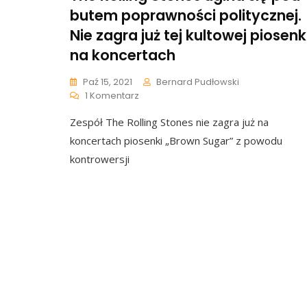
butem poprawności politycznej.
Nie zagra już tej kultowej piosenk
na koncertach
Paź 15, 2021
Bernard Pudłowski
Do
1 Komentarz
The
Zespół The Rolling Stones nie zagra już na
Rolling
Stones
koncertach piosenki „Brown Sugar” z powodu
Ugina
kontrowersji
Się
Pod
Butem
Poprawności
Politycznej.
Nie
Zagra
Już
Tej
Kultowej
Piosenki