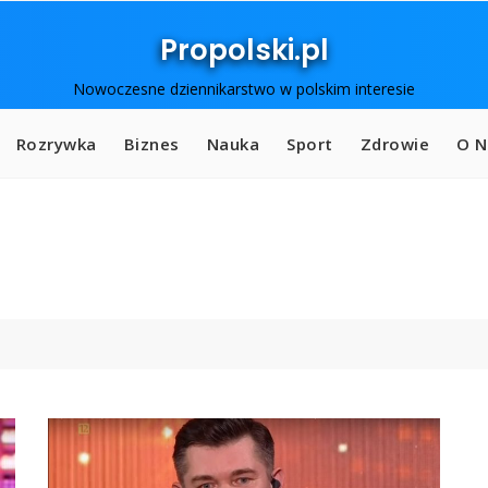
Propolski.pl
Nowoczesne dziennikarstwo w polskim interesie
Rozrywka
Biznes
Nauka
Sport
Zdrowie
O N