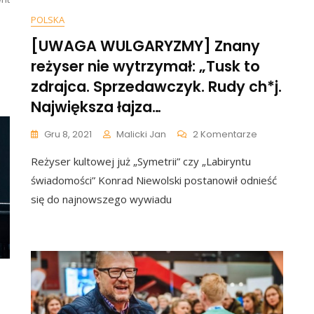
Nowy
POLSKA
Hit
Ivana
[UWAGA WULGARYZMY] Znany
Powala
reżyser nie wytrzymał: „Tusk to
Na
Kolana:
zdrajca. Sprzedawczyk. Rudy ch*j.
„Żyję
Największa łajza…
Mało
Higienicznie”
Do
Gru 8, 2021
Malicki Jan
2 Komentarze
[WIDEO]
[UWAGA
Reżyser kultowej już „Symetrii” czy „Labiryntu
WULGARYZM
Znany
świadomości” Konrad Niewolski postanowił odnieść
Reżyser
się do najnowszego wywiadu
Nie
Wytrzymał:
„Tusk
To
Zdrajca.
Sprzedawcz
Rudy
Ch*j.