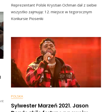
Eurowizja.
Reprezentant Polski Krystian Ochman dał z siebie
Kobiety
Lewicy
wszystko zajmując 12. miejsce w tegorocznym
Wiedzą,
Konkursie Piosenki
Dlaczego
Krystian
Ochman
Poniósł
„sromotną
Porażkę”
a
POLSKA
On
nt
Sylwester Marzeń 2021. Jason
Znany
Raper