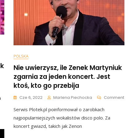
POLSKA
ok
Nie uwierzysz, ile Zenek Martyniuk
zgarnia za jeden koncert. Jest
n
aseczny
ktoś, kto go przebija
e
trzymał.
On
Cze 6, 2022
Marlena Piechocka
Comment
a
decydował
Nie
ę
Serwis Plotek.pl poinformował o zarobkach
Uwierz
a
Ile
najpopularniejszych wokalistów disco polo. Za
dykalny
Zenek
koncert gwiazd, takich jak Zenon
ok
Martyn
Zgarni