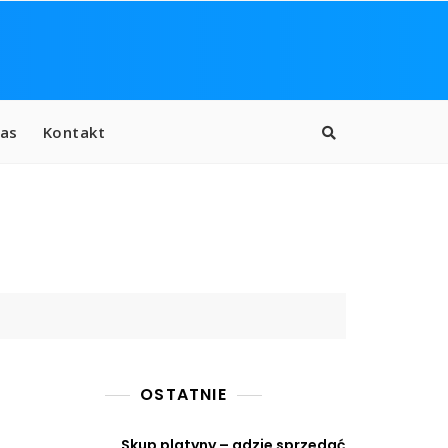
as
Kontakt
OSTATNIE
Skup platyny – gdzie sprzedać