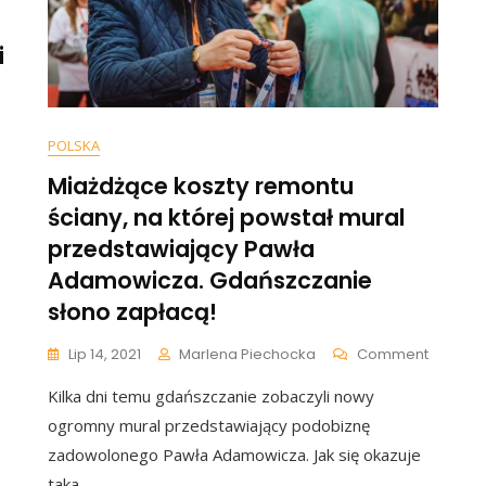
Największa
Łajza…
i
POLSKA
Miażdżące koszty remontu
ściany, na której powstał mural
przedstawiający Pawła
Adamowicza. Gdańszczanie
słono zapłacą!
On
Lip 14, 2021
Marlena Piechocka
Comment
Miażdż
Kilka dni temu gdańszczanie zobaczyli nowy
Koszty
Remont
ogromny mural przedstawiający podobiznę
Ściany,
zadowolonego Pawła Adamowicza. Jak się okazuje
Na
taka
Której