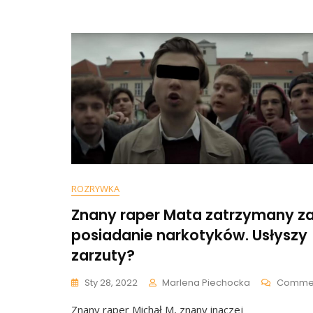
Fletcher
Miał
60
Lat
ROZRYWKA
Znany raper Mata zatrzymany z
posiadanie narkotyków. Usłyszy
zarzuty?
Sty 28, 2022
Marlena Piechocka
Comme
Znany raper Michał M, znany inaczej