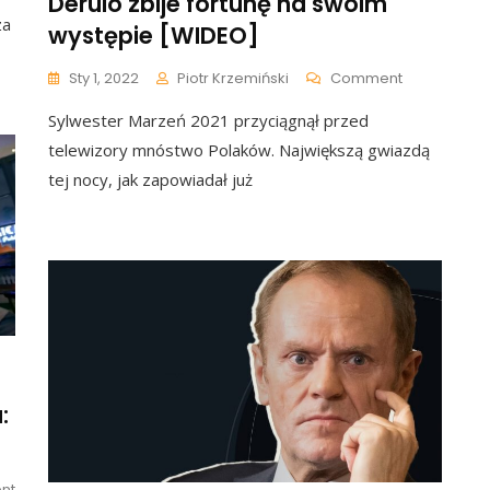
Derulo zbije fortunę na swoim
Mata
za
występie [WIDEO]
Zatrzymany
Za
On
Sty 1, 2022
Piotr Krzemiński
Comment
Posiadanie
Sylwester
Narkotyków.
Sylwester Marzeń 2021 przyciągnął przed
Marzeń
Usłyszy
2021.
Zarzuty?
telewizory mnóstwo Polaków. Największą gwiazdą
Jason
tej nocy, jak zapowiadał już
Derulo
Zbije
Fortunę
Na
Swoim
Występie
[WIDEO]
:
]
On
nt