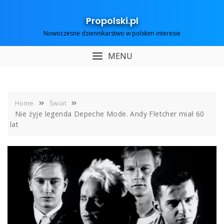
Skip
to
Propolski.pl
content
Nowoczesne dziennikarstwo w polskim interesie
MENU
Home
Świat
Nie żyje legenda Depeche Mode. Andy Fletcher miał 60
lat