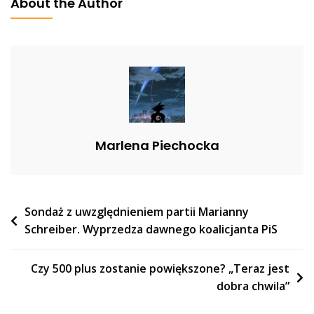
About the Author
Depeche
Mode.
Andy
Fletcher
Miał
60
Lat
Marlena Piechocka
Nawigacja
Sondaż z uwzględnieniem partii Marianny
Schreiber. Wyprzedza dawnego koalicjanta PiS
wpisu
Czy 500 plus zostanie powiększone? „Teraz jest
dobra chwila”