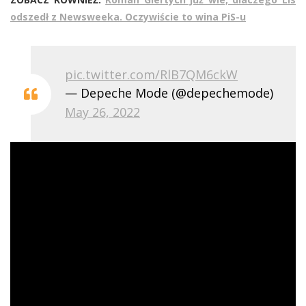
odszedł z Newsweeka. Oczywiście to wina PiS-u
pic.twitter.com/RlB7QM6ckW
— Depeche Mode (@depechemode)
May 26, 2022