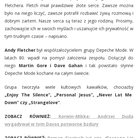
Fletchera. Fletch miał prawdziwie złote serce. Zawsze można
było na niego liczyć, zawsze potrafił rozbawić żywą rozmową i
dobrym żartem. Nasze serca są teraz z jego rodziną. Prosimy,
zachowajcie ich w swoich myślach i uszanujcie ich prywatność w
tym trudnym czasie – napisano.
Andy Fletcher
był współzałożycielem grupy Depeche Mode. W
latach 80. wpadł na pomysł założenia zespołu. Dołączył do
niego
Martin Gore i Dave Gahan
i tak powstało słynne
Depeche Mode kochane na całym świecie.
Grupa tworzyła wiele kultowych kawałków, chociażby
„Enjoy The Silence”, „Personal Jesus”, „Never Lat Me
Down” czy „Strangelove”
.
ZOBACZ RÓWNIEŻ:
Korwin-Mikke: Andrzej Duda
wygadywał w tym Davos potworne bzdury
ZOBACZ RÓWNIEŻ:
Roman Giertych już wie, dlaczego Lis