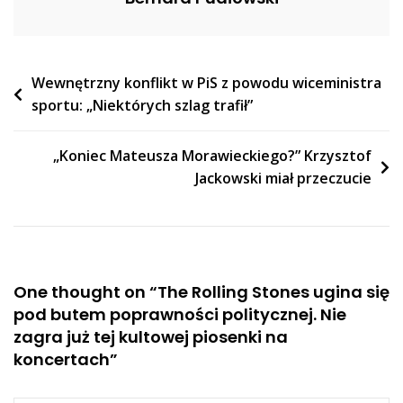
Kultowej
Piosenki
Na
Nawigacja
Wewnętrzny konflikt w PiS z powodu wiceministra
Koncertach
sportu: „Niektórych szlag trafił”
wpisu
„Koniec Mateusza Morawieckiego?” Krzysztof
Jackowski miał przeczucie
One thought on “
The Rolling Stones ugina się
pod butem poprawności politycznej. Nie
zagra już tej kultowej piosenki na
koncertach
”