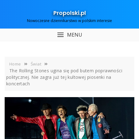
Skip
to
Propolski.pl
content
Nowoczesne dziennikarstwo w polskim interesie
MENU
Home
Świat
The Rolling Stones ugina się pod butem poprawności
politycznej. Nie zagra już tej kultowej piosenki na
koncertach