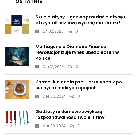
OSTATNIE
Skup platyny – gdzie sprzedać platynę i
otrzymać uczciwą wycenę materiału?
Lut 02, 2026
0
Multiagencja Diamond Finance
rewolucjonizuje rynek ubezpieczeń w
Polsce
Gru 12, 2024
0
Karma Junior dla psa – przewodnik po
suchych i mokrych opcjach
Cze 06, 2024
0
Gadżety reklamowe zwiększą
rozpoznawalność Twojej firmy
Mar 03, 2024
0