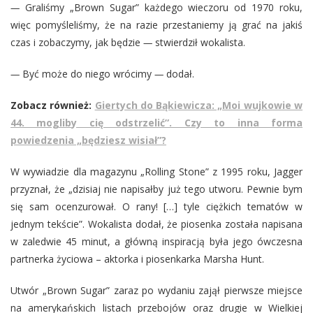
—
Graliśmy „Brown Sugar” każdego wieczoru od 1970 roku,
więc pomyśleliśmy, że na razie przestaniemy ją grać na jakiś
czas i zobaczymy, jak będzie
—
stwierdził wokalista.
—
Być może do niego wrócimy
—
dodał.
Zobacz również:
Giertych do Bąkiewicza: „Moi wujkowie w
44. mogliby cię odstrzelić”. Czy to inna forma
powiedzenia „będziesz wisiał”?
W wywiadzie dla magazynu „Rolling Stone” z 1995 roku, Jagger
przyznał, że „dzisiaj nie napisałby już tego utworu. Pewnie bym
się sam ocenzurował. O rany! […] tyle ciężkich tematów w
jednym tekście”. Wokalista dodał, że piosenka została napisana
w zaledwie 45 minut, a główną inspiracją była jego ówczesna
partnerka życiowa – aktorka i piosenkarka Marsha Hunt.
Utwór „Brown Sugar” zaraz po wydaniu zajął pierwsze miejsce
na amerykańskich listach przebojów oraz drugie w Wielkiej