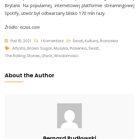
Brytanii. Na popularnej, internetowej platformie streamingowej
Spotify, utwór był odtwarzany blisko 170 mln razy.
Źródło: nczas.com
Do
Paź 15, 2021
1 Komentarz
Świat
,
Kultura
,
Rozrywka
Tags
The
Artysta
,
Brown Sugar
,
Muzyka
,
Piosenka
,
Świat
,
Rolling
The Rolling Stones
,
Utwór
,
Wiadomości
Stones
Ugina
About the Author
Się
Pod
Butem
Poprawności
Politycznej.
Nie
Zagra
Już
Bernard Pudłowski
Tej