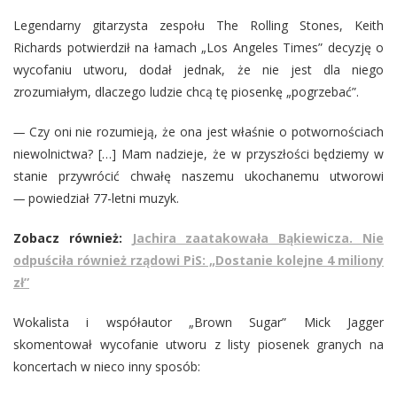
Legendarny gitarzysta zespołu The Rolling Stones, Keith
Richards potwierdził na łamach „Los Angeles Times” decyzję o
wycofaniu utworu, dodał jednak, że nie jest dla niego
zrozumiałym, dlaczego ludzie chcą tę piosenkę „pogrzebać”.
—
Czy oni nie rozumieją, że ona jest właśnie o potwornościach
niewolnictwa? […] Mam nadzieje, że w przyszłości będziemy w
stanie przywrócić chwałę naszemu ukochanemu utworowi
—
powiedział 77-letni muzyk.
Zobacz również:
Jachira zaatakowała Bąkiewicza. Nie
odpuściła również rządowi PiS: „Dostanie kolejne 4 miliony
zł”
Wokalista i współautor „Brown Sugar” Mick Jagger
skomentował wycofanie utworu z listy piosenek granych na
koncertach w nieco inny sposób: