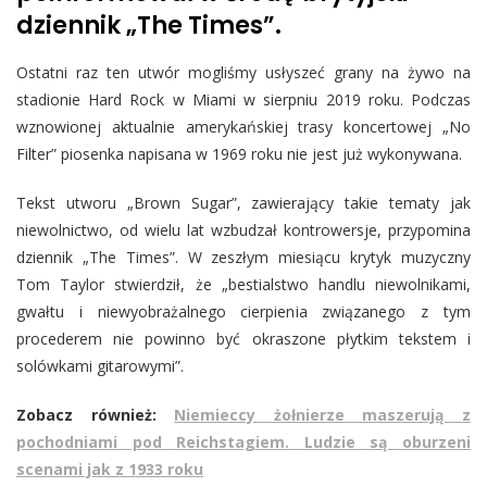
dziennik „The Times”.
Ostatni raz ten utwór mogliśmy usłyszeć grany na żywo na
stadionie Hard Rock w Miami w sierpniu 2019 roku. Podczas
wznowionej aktualnie amerykańskiej trasy koncertowej „No
Filter” piosenka napisana w 1969 roku nie jest już wykonywana.
Tekst utworu „Brown Sugar”, zawierający takie tematy jak
niewolnictwo, od wielu lat wzbudzał kontrowersje, przypomina
dziennik „The Times”. W zeszłym miesiącu krytyk muzyczny
Tom Taylor stwierdził, że „bestialstwo handlu niewolnikami,
gwałtu i niewyobrażalnego cierpienia związanego z tym
procederem nie powinno być okraszone płytkim tekstem i
solówkami gitarowymi”.
Zobacz również:
Niemieccy żołnierze maszerują z
pochodniami pod Reichstagiem. Ludzie są oburzeni
scenami jak z 1933 roku