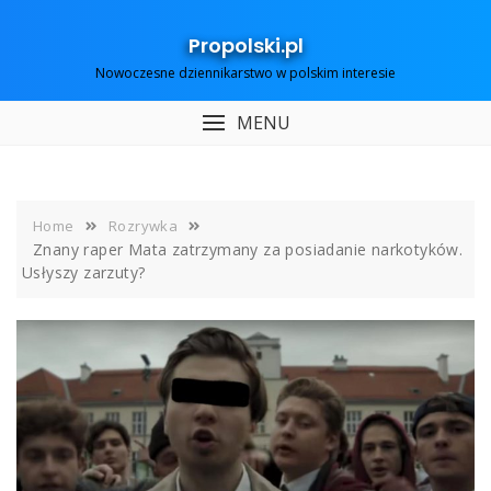
Skip
to
Propolski.pl
content
Nowoczesne dziennikarstwo w polskim interesie
MENU
Home
Rozrywka
Znany raper Mata zatrzymany za posiadanie narkotyków.
Usłyszy zarzuty?