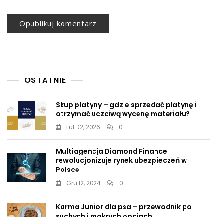
OSTATNIE
Skup platyny – gdzie sprzedać platynę i
otrzymać uczciwą wycenę materiału?
Lut 02, 2026
0
Multiagencja Diamond Finance
rewolucjonizuje rynek ubezpieczeń w
Polsce
Gru 12, 2024
0
Karma Junior dla psa – przewodnik po
suchych i mokrych opcjach