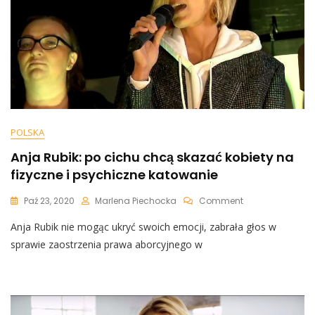
Braki”
POLSKA
Anja Rubik: po cichu chcą skazać kobiety na
fizyczne i psychiczne katowanie
On
Paź 23, 2020
Marlena Piechocka
Comment
Anja
Anja Rubik nie mogąc ukryć swoich emocji, zabrała głos w
Rubik:
Po
sprawie zaostrzenia prawa aborcyjnego w
Cichu
Chcą
Skazać
Kobiety
Na