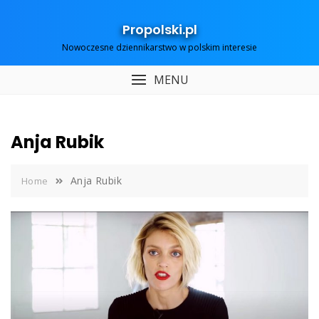
Skip
to
Propolski.pl
content
Nowoczesne dziennikarstwo w polskim interesie
MENU
Anja Rubik
Anja Rubik
Home