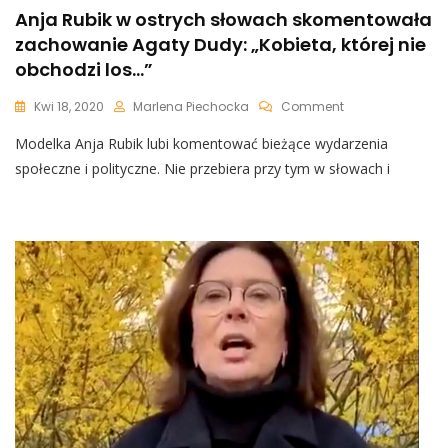
Anja Rubik w ostrych słowach skomentowała
zachowanie Agaty Dudy: „Kobieta, której nie
obchodzi los…”
On
Kwi 18, 2020
Marlena Piechocka
Comment
Anja
Modelka Anja Rubik lubi komentować bieżące wydarzenia
Rubik
W
społeczne i polityczne. Nie przebiera przy tym w słowach i
Ostrych
Słowach
Skomentowała
Zachowanie
Agaty
Dudy:
„Kobieta,
Której
Nie
Obchodzi
Los…”