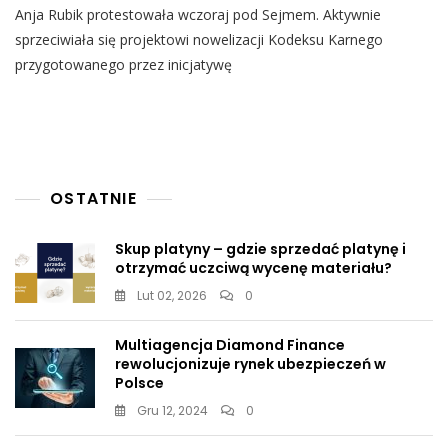
Anja Rubik protestowała wczoraj pod Sejmem. Aktywnie
Rubik
Protestowała
sprzeciwiała się projektowi nowelizacji Kodeksu Karnego
Pod
przygotowanego przez inicjatywę
Sejmem:
„Żadna
Władza
Polityczna
Nie
Może
Nam
OSTATNIE
Odebrać
Prawa
Do
Skup platyny – gdzie sprzedać platynę i
Edukacji”
otrzymać uczciwą wycenę materiału?
Lut 02, 2026
0
Multiagencja Diamond Finance
rewolucjonizuje rynek ubezpieczeń w
Polsce
Gru 12, 2024
0