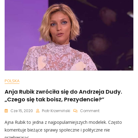
Się
Powstrzymywać,
Aby
Czymś
Nie
Rzucić”
POLSKA
Anja Rubik zwróciła się do Andrzeja Dudy.
„Czego się tak boisz, Prezydencie?”
On
Cze 15, 2020
Piotr Krzemiński
Comment
Anja
Ajna Rubik to jedna z najpopularniejszych modelek. Często
Rubik
Zwróciła
komentuje bieżące sprawy społeczne i polityczne nie
Się
przebierając