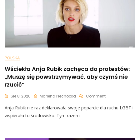
Fizyczne
I
Psychiczne
Katowanie
POLSKA
Wściekła Anja Rubik zachęca do protestów:
„Muszę się powstrzymywać, aby czymś nie
rzucić”
On
Sie 8, 2020
Marlena Piechocka
Comment
Wściekła
Anja Rubik nie raz deklarowała swoje poparcie dla ruchu LGBT i
Anja
Rubik
wspierała to środowisko. Tym razem
Zachęca
Do
Protestów:
„Muszę