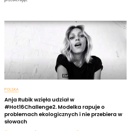
Do
Andrzeja
Dudy.
„Czego
Się
Tak
Boisz,
Prezydencie?”
POLSKA
Anja Rubik wzięła udział w
#Hot16Challenge2. Modelka rapuje o
problemach ekologicznych i nie przebiera w
słowach