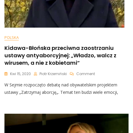
POLSKA
Kidawa-Błońska przeciwna zaostrzaniu
ustawy antyaborcyjnej: „Władzo, walcz z
wirusem, a nie z kobietami”
On
Kwi 15, 2020
Piotr Krzemiński
Comment
Kidawa-
W Sejmie rozpoczęto debatę nad obywatelskim projektem
Błońska
Przeciwna
ustawy „Zatrzymaj aborcję„. Temat ten budzi wiele emocji,
Zaostrzaniu
Ustawy
Antyaborcyjnej:
„Władzo,
Walcz
Z
Wirusem,