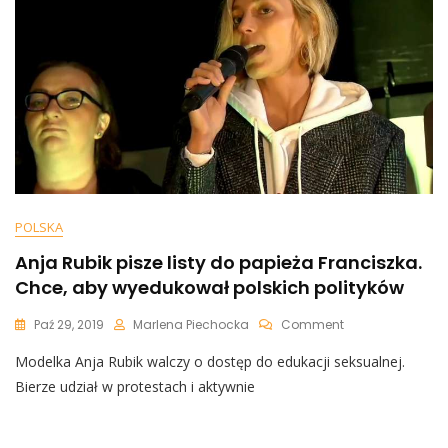
A
Nie
Z
Kobietami”
POLSKA
Anja Rubik pisze listy do papieża Franciszka.
Chce, aby wyedukował polskich polityków
On
Paź 29, 2019
Marlena Piechocka
Comment
Anja
Modelka Anja Rubik walczy o dostęp do edukacji seksualnej.
Rubik
Pisze
Bierze udział w protestach i aktywnie
Listy
Do
Papieża