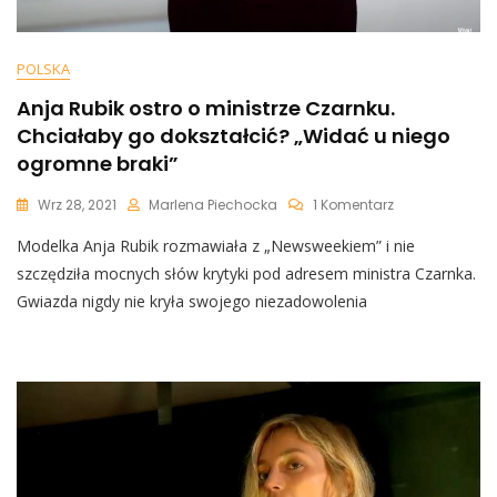
POLSKA
Anja Rubik ostro o ministrze Czarnku.
Chciałaby go dokształcić? „Widać u niego
ogromne braki”
Do
Wrz 28, 2021
Marlena Piechocka
1 Komentarz
Anja
Modelka Anja Rubik rozmawiała z „Newsweekiem” i nie
Rubik
Ostro
szczędziła mocnych słów krytyki pod adresem ministra Czarnka.
O
Gwiazda nigdy nie kryła swojego niezadowolenia
Ministrze
Czarnku.
Chciałaby
Go
Dokształcić?
„Widać
U
Niego
Ogromne