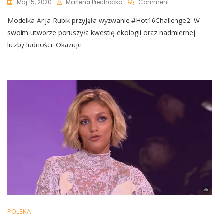
On
Maj 15, 2020
Marlena Piechocka
Comment
Anja
Modelka Anja Rubik przyjęła wyzwanie #Hot16Challenge2. W
Rubik
Wzięła
swoim utworze poruszyła kwestię ekologii oraz nadmiernej
Udział
liczby ludności. Okazuje
W
#Hot16Challeng
Modelka
Rapuje
O
Problemach
Ekologicznych
I
Nie
Przebiera
W
Słowach
POLSKA