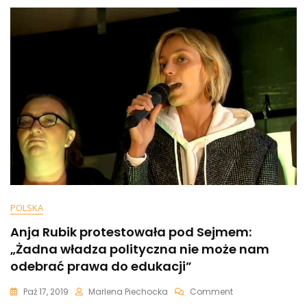
Franciszka.
Chce,
Aby
Wyedukował
Polskich
Polityków
POLSKA
Anja Rubik protestowała pod Sejmem:
„Żadna władza polityczna nie może nam
odebrać prawa do edukacji”
On
Paź 17, 2019
Marlena Piechocka
Comment
Anja