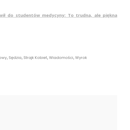
wił do studentów medycyny: To trudna, ale piękna
owy
,
Sędzia
,
Strajk Kobiet
,
Wiadomości
,
Wyrok