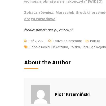
wolnością obnażyła się i skończyła” [WIDEO]
Zobacz również: Marszałek Grodzki przemó
droga zawodowa
źródło: polsatnews.pl, rmf24.pl
On
Paź 7, 2021
Leave A Comment
Polska
Tags
Sąd
Babcia Kasia
,
Oskarżona
,
Polska
,
Sąd
,
Sąd Rejon
Skazał
„Babcię
About the Author
Kasię”
Na
Prace
Społeczne
Za
Piotr Krzemiński
Kopanie
I