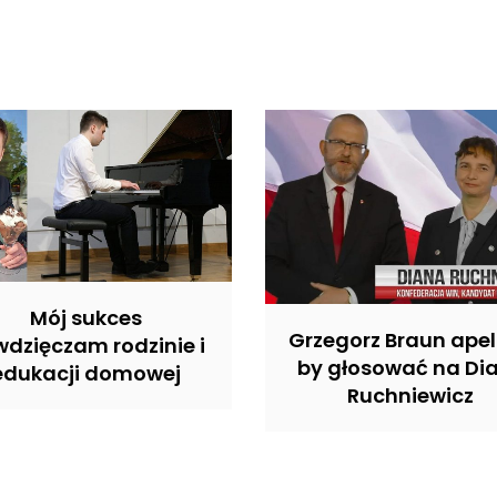
Mój sukces
Grzegorz Braun apel
dzięczam rodzinie i
by głosować na Di
edukacji domowej
Ruchniewicz