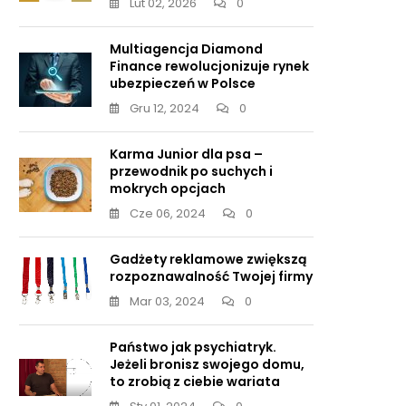
Lut 02, 2026
0
Multiagencja Diamond
Finance rewolucjonizuje rynek
ubezpieczeń w Polsce
Gru 12, 2024
0
Karma Junior dla psa –
przewodnik po suchych i
mokrych opcjach
Cze 06, 2024
0
Gadżety reklamowe zwiększą
rozpoznawalność Twojej firmy
Mar 03, 2024
0
Państwo jak psychiatryk.
Jeżeli bronisz swojego domu,
to zrobią z ciebie wariata