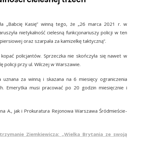
ła „Babcię Kasię” winną tego, że „26 marca 2021 r. w
zyła nietykalność cielesną funkcjonariuszy policji w ten
piersiowej oraz szarpała za kamizelkę taktyczną”.
 kopać policjantów. Sprzeczka nie skończyła się nawet w
policji przy ul. Wilczej w Warszawie.
 uznana za winną i skazana na 6 miesięcy ograniczenia
h. Emerytka musi pracować po 20 godzin miesięcznie i
a A., jak i Prokuratura Rejonowa Warszawa Śródmieście-
rzymanie Ziemkiewicza: „Wielka Brytania ze swoją