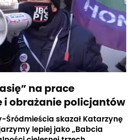
asię” na prace
 i obrażanie policjantów
-Śródmieścia skazał Katarzynę
ojarzymy lepiej jako „Babcia
lności cielesnej trzech