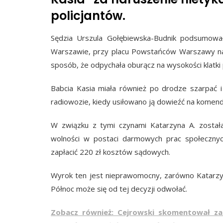
policjantów.
Sędzia Urszula Gołębiewska-Budnik podsumowa
Warszawie, przy placu Powstańców Warszawy narus
sposób, że odpychała oburącz na wysokości klatki 
Babcia Kasia miała również po drodze szarpać i
radiowozie, kiedy usiłowano ją dowieźć na komendę 
W związku z tymi czynami Katarzyna A. została
wolności w postaci darmowych prac społecznyc
zapłacić 220 zł kosztów sądowych.
Wyrok ten jest nieprawomocny, zarówno Katarzyn
Północ może się od tej decyzji odwołać.
Zobacz również: Cejrowski skomentował zat