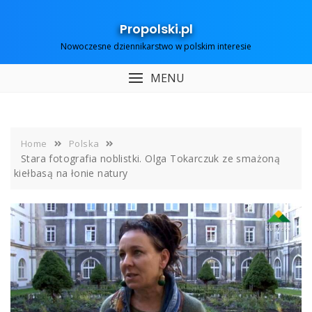
Skip
to
Propolski.pl
content
Nowoczesne dziennikarstwo w polskim interesie
MENU
Home
Polska
Stara fotografia noblistki. Olga Tokarczuk ze smażoną
kiełbasą na łonie natury