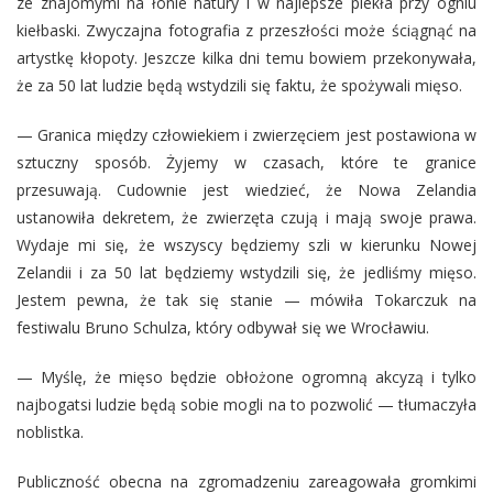
ze znajomymi na łonie natury i w najlepsze piekła przy ogniu
kiełbaski. Zwyczajna fotografia z przeszłości może ściągnąć na
artystkę kłopoty. Jeszcze kilka dni temu bowiem przekonywała,
że za 50 lat ludzie będą wstydzili się faktu, że spożywali mięso.
— Granica między człowiekiem i zwierzęciem jest postawiona w
sztuczny sposób. Żyjemy w czasach, które te granice
przesuwają. Cudownie jest wiedzieć, że Nowa Zelandia
ustanowiła dekretem, że zwierzęta czują i mają swoje prawa.
Wydaje mi się, że wszyscy będziemy szli w kierunku Nowej
Zelandii i za 50 lat będziemy wstydzili się, że jedliśmy mięso.
Jestem pewna, że tak się stanie — mówiła Tokarczuk na
festiwalu
Bruno
Schulza, który odbywał się we Wrocławiu.
— Myślę, że mięso będzie obłożone ogromną akcyzą i tylko
najbogatsi ludzie będą sobie mogli na to pozwolić — tłumaczyła
noblistka.
Publiczność obecna na zgromadzeniu zareagowała gromkimi