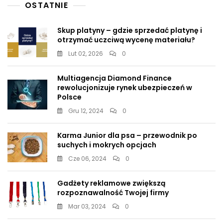
OSTATNIE
Skup platyny – gdzie sprzedać platynę i
otrzymać uczciwą wycenę materiału?
Lut 02, 2026
0
Multiagencja Diamond Finance
rewolucjonizuje rynek ubezpieczeń w
Polsce
Gru 12, 2024
0
Karma Junior dla psa – przewodnik po
suchych i mokrych opcjach
Cze 06, 2024
0
Gadżety reklamowe zwiększą
rozpoznawalność Twojej firmy
Mar 03, 2024
0