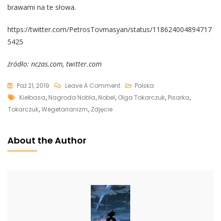
brawami na te słowa.
https://twitter.com/PetrosTovmasyan/status/118624004894717
5425
źródło: nczas.com, twitter.com
On
Paź 21, 2019
Leave A Comment
Polska
Tags
Stara
Kiełbasa
,
Nagroda Nobla
,
Nobel
,
Olga Tokarczuk
,
Pisarka
,
Fotografia
Tokarczuk
,
Wegetarianizm
,
Zdjęcie
Noblistki.
Olga
About the Author
Tokarczuk
Ze
Smażoną
Kiełbasą
Na
Łonie
Natury