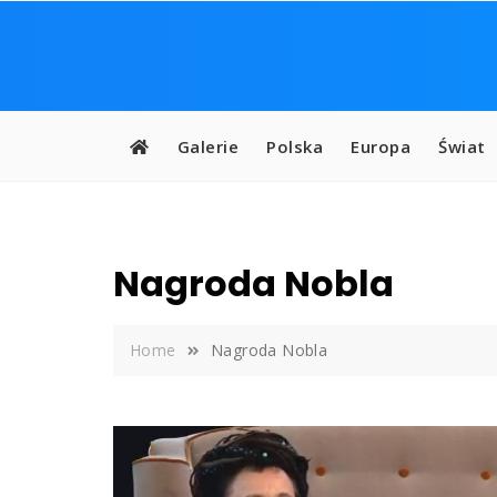
Skip
to
content
Galerie
Polska
Europa
Świat
Nagroda Nobla
Home
Nagroda Nobla