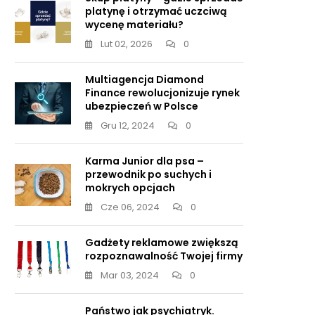
platynę i otrzymać uczciwą
wycenę materiału?
Lut 02, 2026
0
Multiagencja Diamond
Finance rewolucjonizuje rynek
ubezpieczeń w Polsce
Gru 12, 2024
0
Karma Junior dla psa –
przewodnik po suchych i
mokrych opcjach
Cze 06, 2024
0
Gadżety reklamowe zwiększą
rozpoznawalność Twojej firmy
Mar 03, 2024
0
Państwo jak psychiatryk.