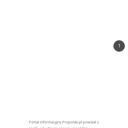
Pag
1
Portal informacyjny Propolski.pl powstał z