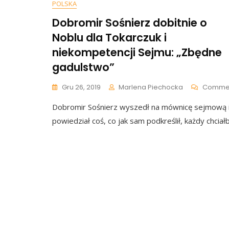
POLSKA
Dobromir Sośnierz dobitnie o
Noblu dla Tokarczuk i
niekompetencji Sejmu: „Zbędne
gadulstwo”
Gru 26, 2019
Marlena Piechocka
Comme
Dobromir Sośnierz wyszedł na mównicę sejmową 
powiedział coś, co jak sam podkreślił, każdy chciał