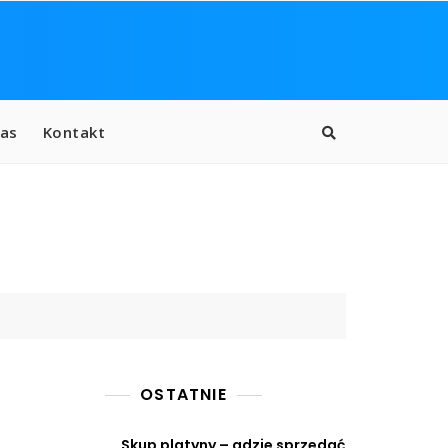
as
Kontakt
OSTATNIE
Skup platyny – gdzie sprzedać