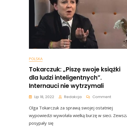
POLSKA
Tokarczuk: „Piszę swoje książki
dla ludzi inteligentnych”.
Internauci nie wytrzymali
On
Lip 18, 2022
Redakcja
Comment
Tokarczu
Olga Tokarczuk za sprawą swojej ostatniej
„Piszę
Swoje
wypowiedzi wywołała wielką burzę w sieci. Zewsz
Książki
posypały się
Dla