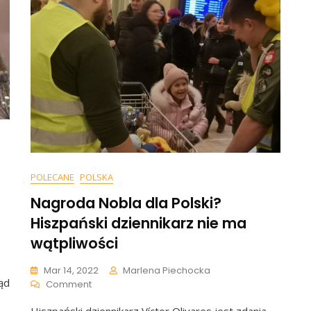
POLECANE
POLSKA
Nagroda Nobla dla Polski?
Hiszpański dziennikarz nie ma
wątpliwości
k:
Mar 14, 2022
Marlena Piechocka
ąd
On
Comment
Nagroda