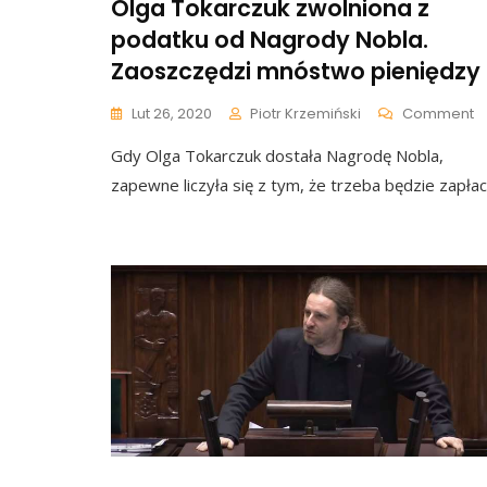
Olga Tokarczuk zwolniona z
podatku od Nagrody Nobla.
Zaoszczędzi mnóstwo pieniędzy
O
Lut 26, 2020
Piotr Krzemiński
Comment
O
Gdy Olga Tokarczuk dostała Nagrodę Nobla,
T
Z
zapewne liczyła się z tym, że trzeba będzie zapłac
Z
P
O
N
N
Z
M
P