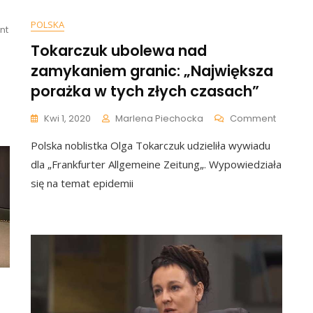
POLSKA
On
nt
„Gościni”
Tokarczuk ubolewa nad
Tokarczuk
zamykaniem granic: „Największa
I
Jej
porażka w tych złych czasach”
Pandemiczne
Wywody:
On
Kwi 1, 2020
Marlena Piechocka
Comment
„Odkryłam,
Tokarcz
Że
Polska noblistka Olga Tokarczuk udzieliła wywiadu
Ubolew
Mam
Nad
dla „Frankfurter Allgemeine Zeitung„. Wypowiedziała
Ciało…”
Zamyka
się na temat epidemii
Granic:
„Najwię
Porażka
W
Tych
Złych
Czasac