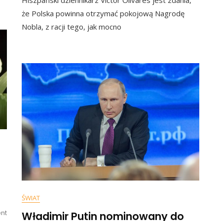
Hiszpański dziennikarz Víctor Olivares jest zdania,
Nobla
Dla
że Polska powinna otrzymać pokojową Nagrodę
tnych”.
Polski?
ci
Nobla, z racji tego, jak mocno
Hiszpański
Dziennikarz
li
Nie
Ma
Wątpliwości
ŚWIAT
On
nt
Władimir Putin nominowany do