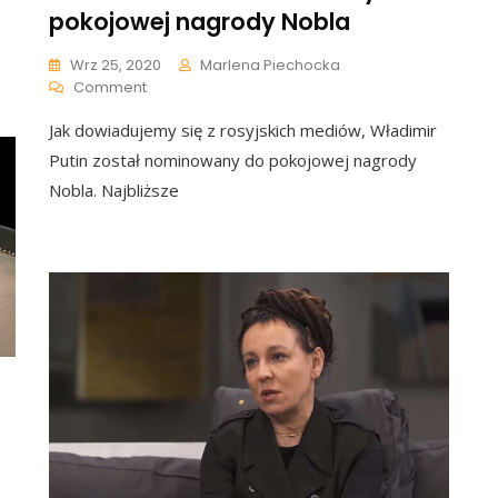
Thich
pokojowej nagrody Nobla
Nhat
Hanh
Wrz 25, 2020
Marlena Piechocka
Nie
On
Comment
Żyje.
Władimir
Mistrz
Jak dowiadujemy się z rosyjskich mediów, Władimir
Putin
Zen,
Nominowany
Poeta
Putin został nominowany do pokojowej nagrody
Do
I
Nobla. Najbliższe
Pokojowej
Aktywista
Nagrody
Polityczny
Nobla
Miał
95
Lat