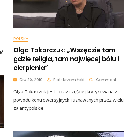
n
lga
POLSKA
okarczuk
Olga Tokarczuk: „Wszędzie tam
wolniona
ić
gdzie religia, tam najwięcej bólu i
odatku
cierpienia”
d
agrody
On
Gru 30, 2019
Piotr Krzemiński
Comment
obla.
Olga
aoszczędzi
Olga Tokarczuk jest coraz częściej krytykowana z
Tokarczuk
nóstwo
„Wszędzie
ieniędzy
powodu kontrowersyjnych i uznawanych przez wielu
Tam
za antypolskie
Gdzie
Religia,
Tam
Najwięcej
Bólu