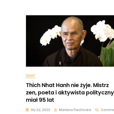
Ludzi
Inteligen
Internau
Nie
Wytrzyma
ŚWIAT
Thich Nhat Hanh nie żyje. Mistrz
zen, poeta i aktywista polityczny
miał 95 lat
Sty 22, 2022
Marlena Piechocka
Comme