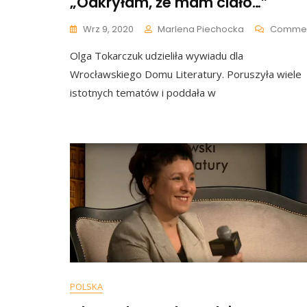
„Odkryłam, że mam ciało…”
Wrz 9, 2020
Marlena Piechocka
Comme
Olga Tokarczuk udzieliła wywiadu dla
Wrocławskiego Domu Literatury. Poruszyła wiele
istotnych tematów i poddała w
POLSKA