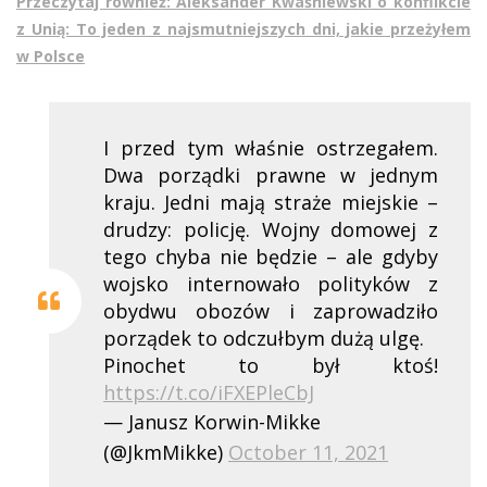
Przeczytaj również: Aleksander Kwaśniewski o konflikcie
z Unią: To jeden z najsmutniejszych dni, jakie przeżyłem
w Polsce
I przed tym właśnie ostrzegałem.
Dwa porządki prawne w jednym
kraju. Jedni mają straże miejskie –
drudzy: policję. Wojny domowej z
tego chyba nie będzie – ale gdyby
wojsko internowało polityków z
obydwu obozów i zaprowadziło
porządek to odczułbym dużą ulgę.
Pinochet to był ktoś!
https://t.co/iFXEPleCbJ
— Janusz Korwin-Mikke
(@JkmMikke)
October 11, 2021