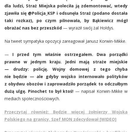
dla ludzi, Straż Miejska poleciła ją zdemontować, wtedy
zjawiła się @Policja_KSP i odsunęła Straż (podano dostała
taki rozkaz), po czym pilnowała, by Bąkiewicz mógł
obrażać nas bez przeszkód
— wyraził swój żal Hołdys.
Na tweet sympatyka opozycji zareagował Janusz Korwin-Mikke.
—
I przed tym właśnie ostrzegałem. Dwa porządki
prawne w jednym kraju. Jedni mają straże miejskie
— drudzy: policję. Wojny domowej z tego chyba
nie będzie — ale gdyby wojsko internowało polityków
z obydwu obozów i zaprowadziło porządek to odczułbym
dużą ulgę. Pinochet to był ktoś!
— napisał Korwin-Mikke w
mediach społecznościowych.
Przeczytaj również: Będzie więcej żołnierzy Wojska
Polskiego na granicy. Szef MON zdecydował [WIDEO]