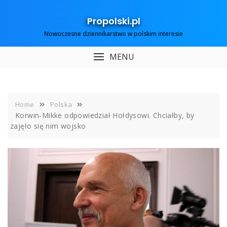
Skip
to
Propolski.pl
content
Nowoczesne dziennikarstwo w polskim interesie
MENU
Home
Polska
Korwin-Mikke odpowiedział Hołdysowi. Chciałby, by
zajęło się nim wojsko