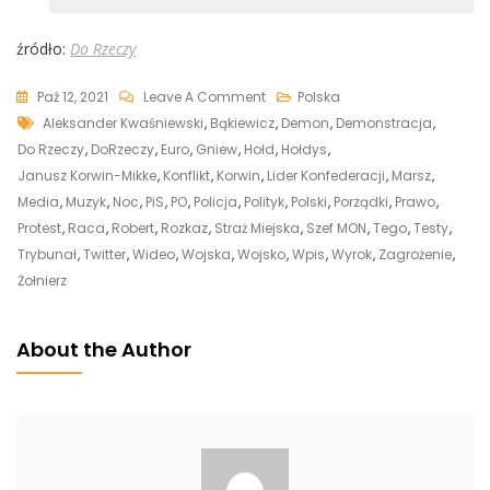
źródło:
Do Rzeczy
On
Paź 12, 2021
Leave A Comment
Polska
Tags
Korwin-
Aleksander Kwaśniewski
,
Bąkiewicz
,
Demon
,
Demonstracja
,
Mikke
Do Rzeczy
,
DoRzeczy
,
Euro
,
Gniew
,
Hołd
,
Hołdys
,
Odpowiedział
Janusz Korwin-Mikke
,
Konflikt
,
Korwin
,
Lider Konfederacji
,
Marsz
,
Hołdysowi.
Media
,
Muzyk
,
Noc
,
PiS
,
PO
,
Policja
,
Polityk
,
Polski
,
Porządki
,
Prawo
,
Chciałby,
Protest
,
Raca
,
Robert
,
Rozkaz
,
Straż Miejska
,
Szef MON
,
Tego
,
Testy
,
By
Trybunał
,
Twitter
,
Wideo
,
Wojska
,
Wojsko
,
Wpis
,
Wyrok
,
Zagrożenie
,
Zajęło
Żołnierz
Się
Nim
About the Author
Wojsko