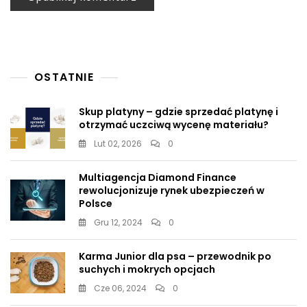
OSTATNIE
Skup platyny – gdzie sprzedać platynę i
otrzymać uczciwą wycenę materiału?
Lut 02, 2026
0
Multiagencja Diamond Finance
rewolucjonizuje rynek ubezpieczeń w
Polsce
Gru 12, 2024
0
Karma Junior dla psa – przewodnik po
suchych i mokrych opcjach
Cze 06, 2024
0