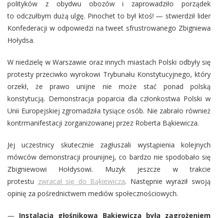
polityków z obydwu obozów i zaprowadziło porządek
to odczułbym dużą ulgę. Pinochet to był ktoś! — stwierdził lider
Konfederacji w odpowiedzi na tweet sfrustrowanego Zbigniewa
Hołydsa.
W niedzielę w Warszawie oraz innych miastach Polski odbyły się
protesty przeciwko wyrokowi Trybunału Konstytucyjnego, który
orzekł, że prawo unijne nie może stać ponad polską
konstytucją. Demonstracja poparcia dla członkostwa Polski w
Unii Europejskiej zgromadziła tysiące osób. Nie zabrało również
kontrmanifestacji zorganizowanej przez Roberta Bąkiewicza.
Jej uczestnicy skutecznie zagłuszali wystąpienia kolejnych
mówców demonstracji prounijnej, co bardzo nie spodobało się
Zbigniewowi Hołdysowi. Muzyk jeszcze w trakcie
protestu
zwracał się do Bąkiewicza
. Następnie wyraził swoją
opinię za pośrednictwem mediów społecznościowych.
—
Instalacja głośnikowa Bąkiewicza była zagrożeniem