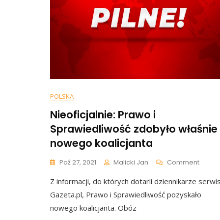
POLSKA
Nieoficjalnie: Prawo i
Sprawiedliwość zdobyło właśnie
nowego koalicjanta
On
Paź 27, 2021
Malicki Jan
Comment
Nieofic
Z informacji, do których dotarli dziennikarze serwi
Prawo
I
Gazeta.pl, Prawo i Sprawiedliwość pozyskało
Spraw
nowego koalicjanta. Obóz
Zdoby