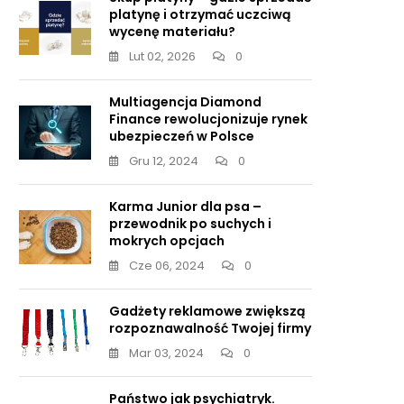
platynę i otrzymać uczciwą
wycenę materiału?
Lut 02, 2026
0
Multiagencja Diamond
Finance rewolucjonizuje rynek
ubezpieczeń w Polsce
Gru 12, 2024
0
Karma Junior dla psa –
przewodnik po suchych i
mokrych opcjach
Cze 06, 2024
0
Gadżety reklamowe zwiększą
rozpoznawalność Twojej firmy
Mar 03, 2024
0
Państwo jak psychiatryk.