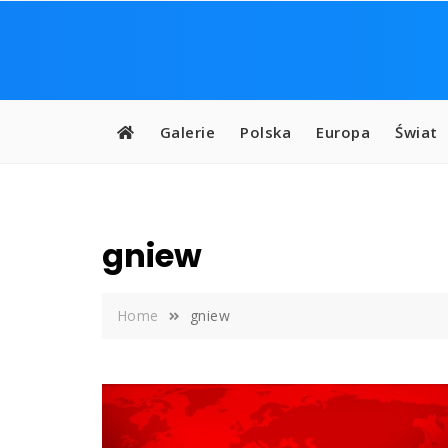
Skip
to
content
Galerie
Polska
Europa
Świat
gniew
Home
gniew