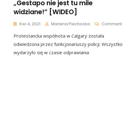
„Gestapo nie jest tu mile
widziane!” [WIDEO]
On
Kwi 4, 2021
Marlena Piechocka
Comment
Polski
Protestancka wspólnota w Calgary została
Pastor
Wypędzi
odwiedzona przez funkcjonariuszy policji. Wszystko
Policja
wydarzyło się w czasie odprawiania
Z
Naboże
„Gesta
Nie
Jest
Tu
Mile
Widzian
[WIDEO