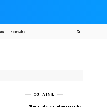
as
Kontakt
OSTATNIE
Skup platyny – gdzie sprzedać