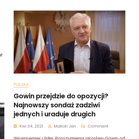
Świeci
Gwiazda
Ludobójstwa.
Stworzono
Konstrukt
Handlowy
Zmuszający
Rządy
Do…
ał
e
”.
POLSKA
y
Gowin przejdzie do opozycji?
Najnowszy sondaż zadziwi
n…
jednych i uraduje drugich
On
Kwi 24, 2021
Malicki Jan
Comment
Gowin
Wicepremier i lider Porozumienia Jarosław Gowin od
Przejdzie