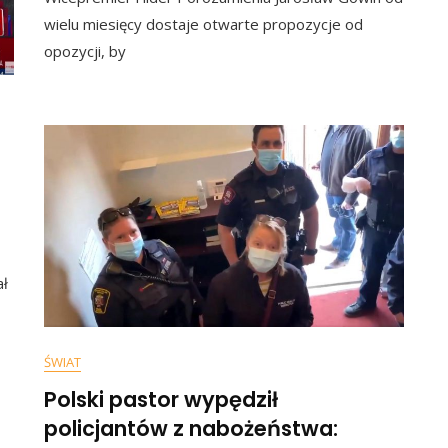
Do
wielu miesięcy dostaje otwarte propozycje od
Opozycji?
opozycji, by
Najnowszy
Sondaż
Zadziwi
Jednych
I
Uraduje
Drugich
ał
e:
ŚWIAT
Polski pastor wypędził
ły
policjantów z nabożeństwa:
wa…