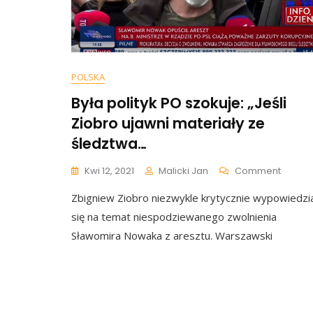
POLSKA
Była polityk PO szokuje: „Jeśli
Ziobro ujawni materiały ze
śledztwa…
On
Kwi 12, 2021
Malicki Jan
Comment
Była
Zbigniew Ziobro niezwykle krytycznie wypowiedzi
Polityk
PO
się na temat niespodziewanego zwolnienia
Szokuj
Sławomira Nowaka z aresztu. Warszawski
„Jeśli
Ziobro
Ujawni
Materia
Ze
Śledzt