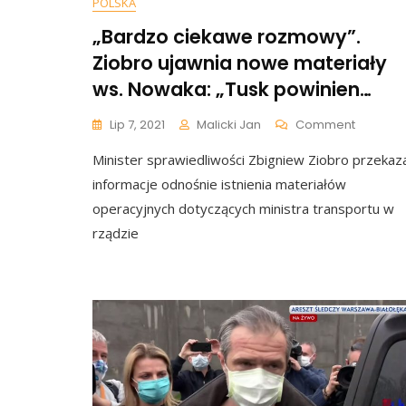
POLSKA
„Bardzo ciekawe rozmowy”.
Ziobro ujawnia nowe materiały
ws. Nowaka: „Tusk powinien…
On
Lip 7, 2021
Malicki Jan
Comment
„Bardzo
Minister sprawiedliwości Zbigniew Ziobro przekaz
Ciekaw
Rozmowy
informacje odnośnie istnienia materiałów
Ziobro
operacyjnych dotyczących ministra transportu w
Ujawnia
rządzie
Nowe
Materiał
Ws.
Nowaka:
„Tusk
Powinie