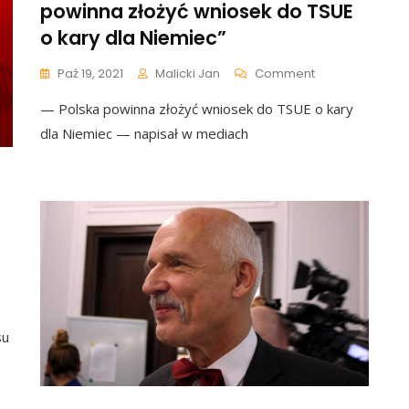
powinna złożyć wniosek do TSUE
o kary dla Niemiec”
On
Paź 19, 2021
Malicki Jan
Comment
„Czas
— Polska powinna złożyć wniosek do TSUE o kary
Powiedzieć
Dość!
dla Niemiec — napisał w mediach
Polska
Powinna
Złożyć
Wniosek
Do
TSUE
O
Kary
Dla
Niemiec”
jalnie:
su
iedliwość
ło