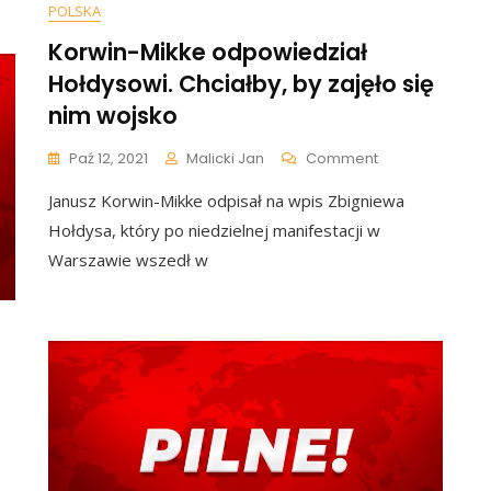
ie
POLSKA
go
janta
Korwin-Mikke odpowiedział
Hołdysowi. Chciałby, by zajęło się
nim wojsko
On
Paź 12, 2021
Malicki Jan
Comment
Korwin-
Janusz Korwin-Mikke odpisał na wpis Zbigniewa
Mikke
Odpowiedział
Hołdysa, który po niedzielnej manifestacji w
Hołdysowi.
Warszawie wszedł w
Chciałby,
By
Zajęło
Się
Nim
Wojsko