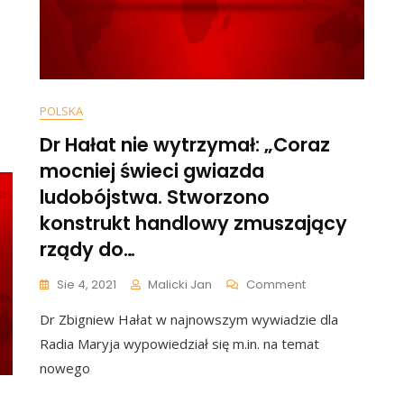
ka
IA:
erstwo
ia
POLSKA
Dr Hałat nie wytrzymał: „Coraz
h
mocniej świeci gwiazda
dniających
ludobójstwa. Stworzono
rzenia
konstrukt handlowy zmuszający
rządy do…
On
Sie 4, 2021
Malicki Jan
Comment
Dr
Dr Zbigniew Hałat w najnowszym wywiadzie dla
Hałat
Nie
Radia Maryja wypowiedział się m.in. na temat
Wytrzymał:
nowego
„Coraz
Mocniej