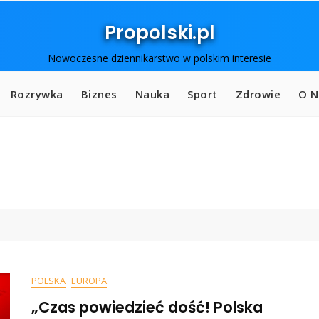
Propolski.pl
Nowoczesne dziennikarstwo w polskim interesie
Rozrywka
Biznes
Nauka
Sport
Zdrowie
O N
POLSKA
EUROPA
„Czas powiedzieć dość! Polska