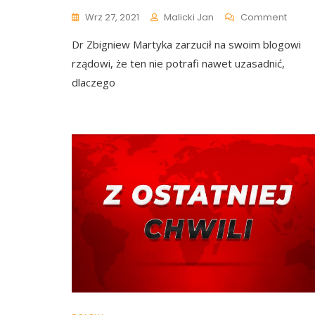
On
Wrz 27, 2021
Malicki Jan
Comment
Dr
Dr Zbigniew Martyka zarzucił na swoim blogowi
Marty
UJAWN
rządowi, że ten nie potrafi nawet uzasadnić,
Minist
dlaczego
Zdrow
Nie
Ma
Danyc
Uzasa
Obost