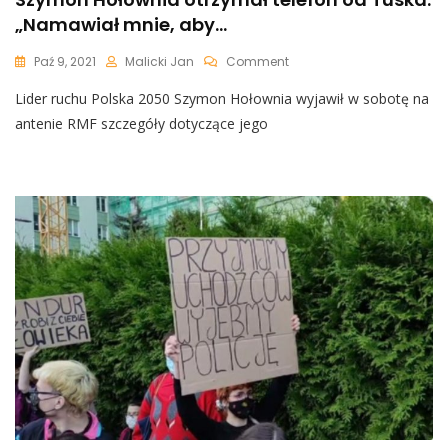
„Namawiał mnie, aby…
On
Paź 9, 2021
Malicki Jan
Comment
Szymon
Lider ruchu Polska 2050 Szymon Hołownia wyjawił w sobotę na
Hołownia
Otrzymał
antenie RMF szczegóły dotyczące jego
Telefon
Od
Tuska.
„Namawiał
Mnie,
Aby…