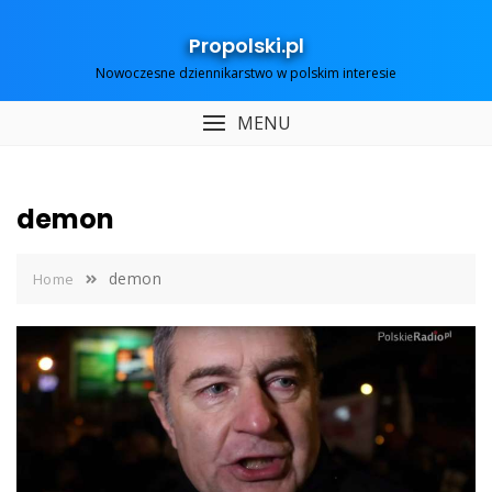
Skip
to
Propolski.pl
content
Nowoczesne dziennikarstwo w polskim interesie
MENU
demon
demon
Home