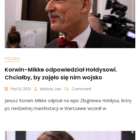
POLSKA
Korwin-Mikke odpowiedział Hołdysowi.
Chciałby, by zajęło się nim wojsko
On
Paź 12, 2021
Malicki Jan
Comment
Korwin-
Janusz Korwin-Mikke odpisał na wpis Zbigniewa Hołdysa, który
Mikke
Odpowiedział
po niedzielnej manifestacji w Warszawie wszedł w
Hołdysowi.
Chciałby,
By
Zajęło
Się