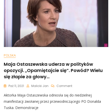
Nim
Wojsko
POLSKA
Maja Ostaszewska uderza w polityków
opozycji. „Opamiętajcie się”. Powód? Wielu
się złapie za głowy…
On
Paź 11, 2021
Malicki Jan
Comment
Maja
Aktorka Maja Ostaszewska odniosła się do niedzielnej
Ostaszewska
Uderza
manifestacji zwołanej przez przewodniczącego PO Donalda
W
Tuska. Demonstracje
Polityków