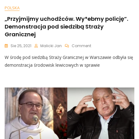
POLSKA
„Przyjmijmy uchodźców. Wy*ebmy policję”.
Demonstracja pod siedzibą Straży
Granicznej
On
Sie 25, 2021
Malicki Jan
Comment
„Przyjmijmy
W środę pod siedzibą Straży Granicznej w Warszawie odbyła się
Uchodźców.
Wy*ebmy
demonstracja środowisk lewicowych w sprawie
Policję”.
Demonstracja
Pod
Siedzibą
Straży
Granicznej