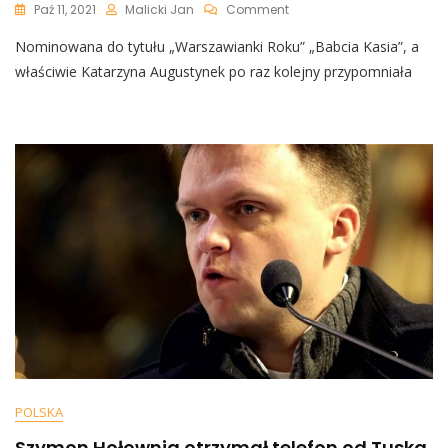
On
Paź 11, 2021
Malicki Jan
Comment
[WIDEO]
Nominowana do tytułu „Warszawianki Roku” „Babcia Kasia”, a
Kiedy
Mem
właściwie Katarzyna Augustynek po raz kolejny przypomniała
Staje
Się
Rzeczywistością.
„Babcia
Kasia”
Okłada
Mężczyznę
Flagą
LGBTQIA.
Skandaliczna
Postawa
Policji
POLSKA
Szymon Hołownia otrzymał telefon od Tuska.