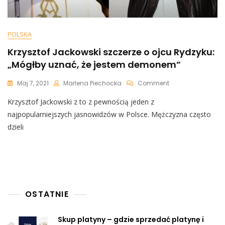
POLSKA
Krzysztof Jackowski szczerze o ojcu Rydzyku:
„Mógłby uznać, że jestem demonem”
On
Maj 7, 2021
Marlena Piechocka
Comment
Krzysztof
Krzysztof Jackowski z to z pewnością jeden z
Jackowski
Szczerze
najpopularniejszych jasnowidzów w Polsce. Mężczyzna często
O
dzieli
Ojcu
Rydzyku:
„Mógłby
Uznać,
Że
Jestem
Demonem”
OSTATNIE
Skup platyny – gdzie sprzedać platynę i