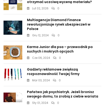
otrzymać uczciwą wycenę materiału?
Lut 02, 2026
0
Multiagencja Diamond Finance
rewolucjonizuje rynek ubezpieczeń w
Polsce
Gru 12, 2024
0
Karma Junior dla psa – przewodnik po
suchych i mokrych opcjach
Cze 06, 2024
0
Gadżety reklamowe zwiększą
rozpoznawalność Twojej firmy
Mar 03, 2024
0
Państwo jak psychiatryk. Jeżeli bronisz
swojego domu, to zrobią z ciebie wariata
Sty 01, 2024
0