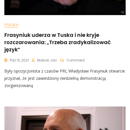
POLSKA
Frasyniuk uderza w Tuska i nie kryje
rozczarowania: „Trzeba zradykalizować
język”
On
Paź 13, 2021
Malicki Jan
Comment
Frasyniuk
Były opozycjonista z czasów PRL Władysław Frasyniuk otwarcie
Uderza
W
przyznał, że jest zawiedziony niedzielną demonstracją
Tuska
zorganizowaną
I
Nie
Kryje
Rozczarowania:
„Trzeba
Zradykalizować
Język”