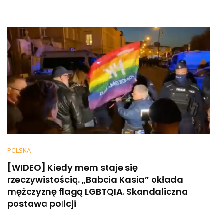
Opozycji.
„Opamiętajcie
Się”.
Powód?
Wielu
Się
Złapie
Za
Głowy…
POLSKA
[WIDEO] Kiedy mem staje się
rzeczywistością. „Babcia Kasia” okłada
mężczyznę flagą LGBTQIA. Skandaliczna
postawa policji