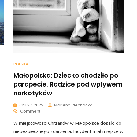
POLSKA
Małopolska: Dziecko chodziło po
parapecie. Rodzice pod wpływem
narkotyków
karz
trzymany
Gru 27, 2022
Marlena Piechocka
On
Comment
nisku.
Małopolska:
lnicy
W miejscowości Chrzanów w Małopolsce doszło do
Dziecko
Chodziło
oku
niebezpiecznego zdarzenia. Incydent miał miejsce w
Po