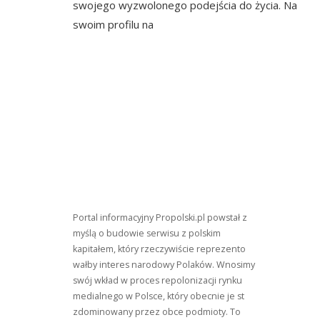
I
swojego wyzwolonego podejścia do życia. Na
Lubi
swoim profilu na
Czas
Zajar
Jointa
–
Posła
Lewicy
Beata
Macie
Apeluj
O
Legali
Konop
Portal informacyjny Propolski.pl powstał z
myślą o budowie serwisu z polskim
kapitałem, który rzeczywiście reprezento
wałby interes narodowy Polaków. Wnosimy
swój wkład w proces repolonizacji rynku
medialnego w Polsce, który obecnie je st
zdominowany przez obce podmioty. To