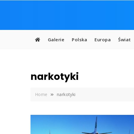
Skip
to
content
Galerie
Polska
Europa
Świat
narkotyki
Home
narkotyki