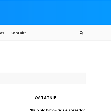
as
Kontakt
OSTATNIE
Skup platyny – gdzie sprzedać