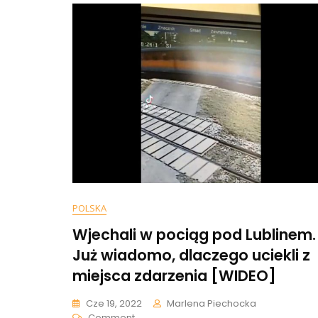
POLSKA
Wjechali w pociąg pod Lublinem.
Już wiadomo, dlaczego uciekli z
miejsca zdarzenia [WIDEO]
Cze 19, 2022
Marlena Piechocka
On
Comment