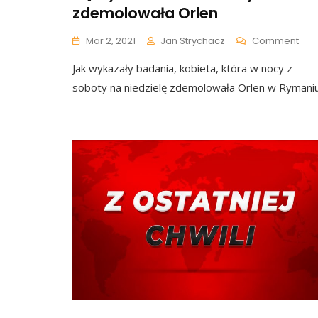
zdemolowała Orlen
On
Mar 2, 2021
Jan Strychacz
Comment
Są
Jak wykazały badania, kobieta, która w nocy z
Wyni
Bad
soboty na niedzielę zdemolowała Orlen w Rymaniu
Kobi
Któr
Zde
Orl