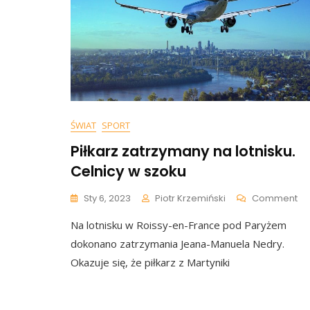
ŚWIAT
SPORT
Piłkarz zatrzymany na lotnisku.
Celnicy w szoku
On
Sty 6, 2023
Piotr Krzemiński
Comment
Pił
Na lotnisku w Roissy-en-France pod Paryżem
Za
Na
dokonano zatrzymania Jeana-Manuela Nedry.
Lot
Okazuje się, że piłkarz z Martyniki
Ce
W
Sz