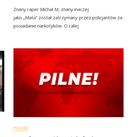
Znany
Znany raper Michał M, znany inaczej
Raper
Mata
jako „Mata” został zatrzymany przez policjantów za
Zatrz
posiadanie narkotyków. O całej
Za
Posiad
Narkot
Usłysz
Zarzut
POLSKA