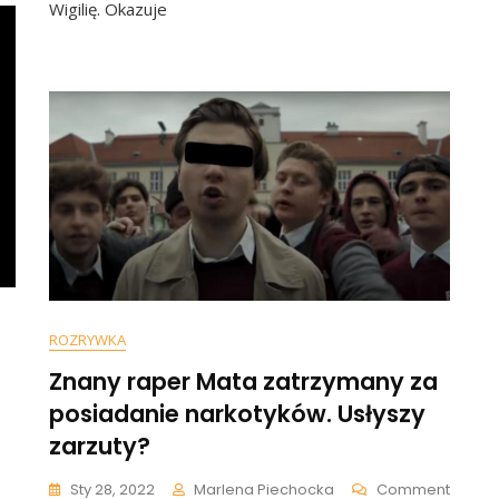
Wigilię. Okazuje
Parapecie.
Rodzice
Pod
Wpływem
Narkotyków
ROZRYWKA
Znany raper Mata zatrzymany za
posiadanie narkotyków. Usłyszy
zarzuty?
On
Sty 28, 2022
Marlena Piechocka
Comment