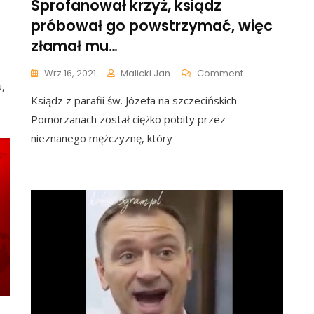
Sprofanował krzyż, ksiądz
próbował go powstrzymać, więc
złamał mu…
ki
On
Wrz 16, 2021
Malicki Jan
Comment
ań
,
Sprofanował
ety,
Ksiądz z parafii św. Józefa na szczecińskich
Krzyż,
a
Ksiądz
Pomorzanach został ciężko pobity przez
molowała
Próbował
en
nieznanego mężczyznę, który
Go
Powstrzymać,
Więc
Złamał
Mu…