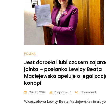
POLSKA
Jest dorosła i lubi czasem zajara
jointa – posłanka Lewicy Beata
Maciejewska apeluje o legalizacj
konopi
On
Gru 16, 2019
Propolski.pl
Comment
Jest
Wiceszefowa Lewicy Beata Maciejewska nie ukry
Doros