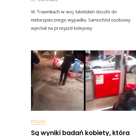
Wjechali
W Trawnikach w woj. lubelskim doszło do
W
Pociąg
niebezpiecznego wypadku. Samochód osobowy
Pod
wjechał na przejazd kolejowy
Lublinem.
Już
Wiadomo,
Dlaczego
Uciekli
Z
Miejsca
Zdarzenia
[WIDEO]
POLSKA
Są wyniki badań kobiety, która