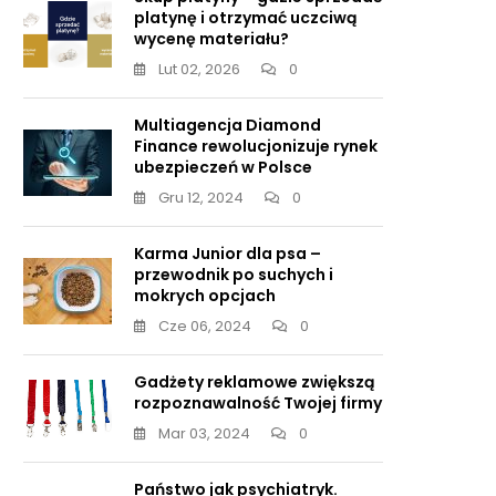
platynę i otrzymać uczciwą
wycenę materiału?
Lut 02, 2026
0
Multiagencja Diamond
Finance rewolucjonizuje rynek
ubezpieczeń w Polsce
Gru 12, 2024
0
Karma Junior dla psa –
przewodnik po suchych i
mokrych opcjach
Cze 06, 2024
0
Gadżety reklamowe zwiększą
rozpoznawalność Twojej firmy
Mar 03, 2024
0
Państwo jak psychiatryk.