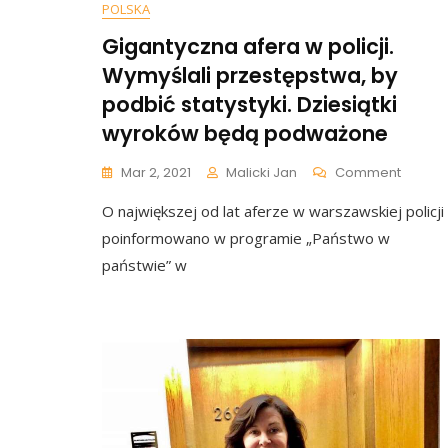
POLSKA
Gigantyczna afera w policji.
Wymyślali przestępstwa, by
podbić statystyki. Dziesiątki
wyroków będą podważone
On
Mar 2, 2021
Malicki Jan
Comment
Gigant
O największej od lat aferze w warszawskiej policji
Afera
W
poinformowano w programie „Państwo w
Policji.
państwie” w
Wymyśl
Przest
By
Podbić
Statysty
Dziesią
Wyrok
Będą
Podwa