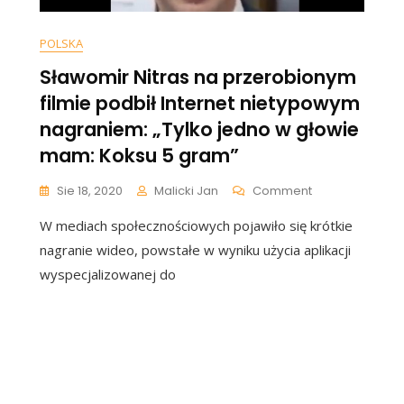
POLSKA
Sławomir Nitras na przerobionym
filmie podbił Internet nietypowym
nagraniem: „Tylko jedno w głowie
mam: Koksu 5 gram”
yczna
On
Sie 18, 2020
Malicki Jan
Comment
Sławomir
W mediach społecznościowych pojawiło się krótkie
Nitras
Na
ali
nagranie wideo, powstałe w wyniku użycia aplikacji
Przerobionym
ępstwa,
wyspecjalizowanej do
Filmie
Podbił
Internet
ki.
Nietypowym
tki
Nagraniem:
ów
„Tylko
Jedno
żone