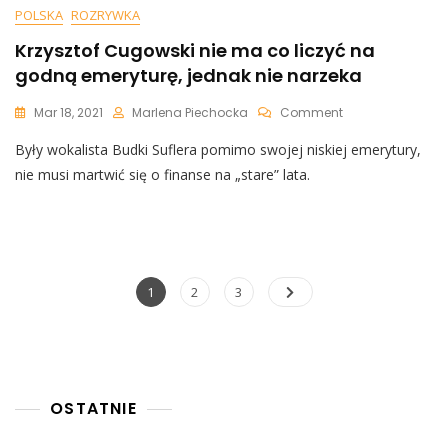
POLSKA
ROZRYWKA
Krzysztof Cugowski nie ma co liczyć na
godną emeryturę, jednak nie narzeka
On
Mar 18, 2021
Marlena Piechocka
Comment
Krzysztof
Były wokalista Budki Suflera pomimo swojej niskiej emerytury,
Cugowski
Nie
nie musi martwić się o finanse na „stare” lata.
Ma
Co
Liczyć
Na
Godną
Emeryturę,
Nawigacja
Page
Page
Page
1
2
3
Jednak
po
Nie
Narzeka
wpisach
OSTATNIE