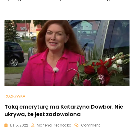
Gwoździem
Do
Trumny
Dla
Wielu
Mikrofirm”.
Szykuje
Się
Kolejny
Wzrost
Składek
ZUS
ROZRYWKA
Taką emeryturę ma Katarzyna Dowbor. Nie
ukrywa, że jest zadowolona
On
Lis 5, 2022
Marlena Piechocka
Comment
Taką