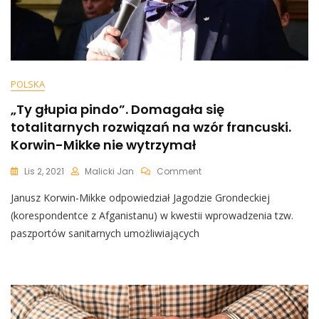
POLSKA
„Ty głupia pindo”. Domagała się
totalitarnych rozwiązań na wzór francuski.
Korwin-Mikke nie wytrzymał
On
Lis 2, 2021
Malicki Jan
Comment
„Ty
Janusz Korwin-Mikke odpowiedział Jagodzie Grondeckiej
Głupia
Pindo”.
(korespondentce z Afganistanu) w kwestii wprowadzenia tzw.
Domagała
paszportów sanitarnych umożliwiających
Się
Totalitarnych
Rozwiązań
Na
Wzór
Francuski.