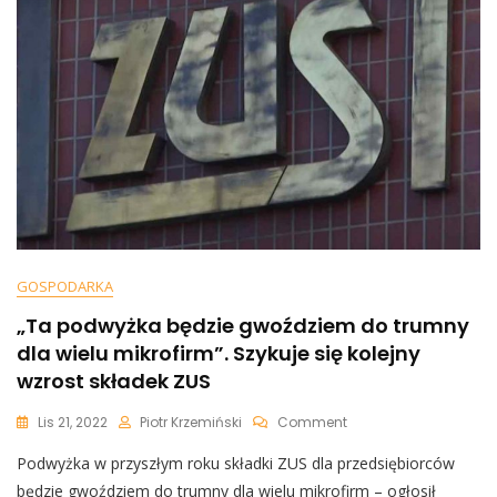
Złudzeń.
Dobrze
Nie
Będzie
[WIDEO]
GOSPODARKA
„Ta podwyżka będzie gwoździem do trumny
dla wielu mikrofirm”. Szykuje się kolejny
wzrost składek ZUS
On
Lis 21, 2022
Piotr Krzemiński
Comment
„Ta
Podwyżka w przyszłym roku składki ZUS dla przedsiębiorców
Podwyżka
Będzie
będzie gwoździem do trumny dla wielu mikrofirm – ogłosił