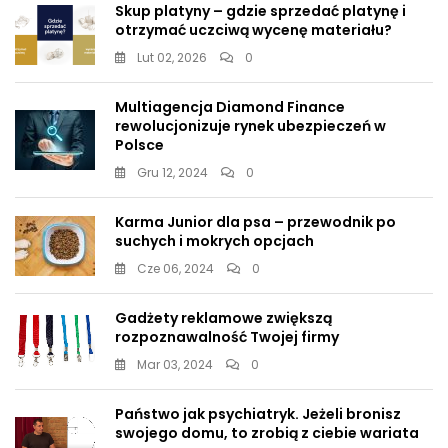
Skup platyny – gdzie sprzedać platynę i
otrzymać uczciwą wycenę materiału?
Lut 02, 2026
0
Multiagencja Diamond Finance
rewolucjonizuje rynek ubezpieczeń w
Polsce
Gru 12, 2024
0
Karma Junior dla psa – przewodnik po
suchych i mokrych opcjach
Cze 06, 2024
0
Gadżety reklamowe zwiększą
rozpoznawalność Twojej firmy
Mar 03, 2024
0
Państwo jak psychiatryk. Jeżeli bronisz
swojego domu, to zrobią z ciebie wariata