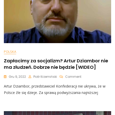
POLSKA
Zapłacimy za socjalizm? Artur Dziambor nie
ma złudzeń. Dobrze nie będzie [WIDEO]
On
Gru 9, 2022
Piotr Krzemiński
Comment
Zapłacimy
Artur Dziambor, przedstawiciel Konfederacji nie ukrywa, że w
Za
Socjalizm?
Polsce źle się dzieje. Za sprawą podwyższania najniższej
Artur
Dziambor
Nie
Ma