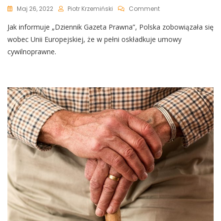
On
Maj 26, 2022
Piotr Krzemiński
Comment
Rząd
Jak informuje „Dziennik Gazeta Prawna”, Polska zobowiązała się
Podniesie
Podatki
wobec Unii Europejskiej, że w pełni oskładkuje umowy
Pod
cywilnoprawne.
Dyktando
Unii?
Nie
Będzie
Ucieczki
Przed
ZUS-
Em