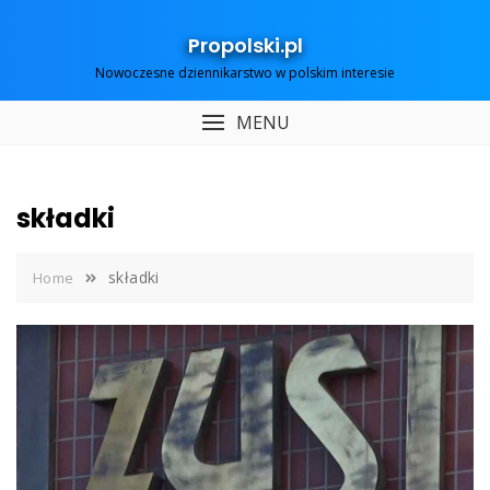
Skip
to
Propolski.pl
content
Nowoczesne dziennikarstwo w polskim interesie
MENU
składki
składki
Home