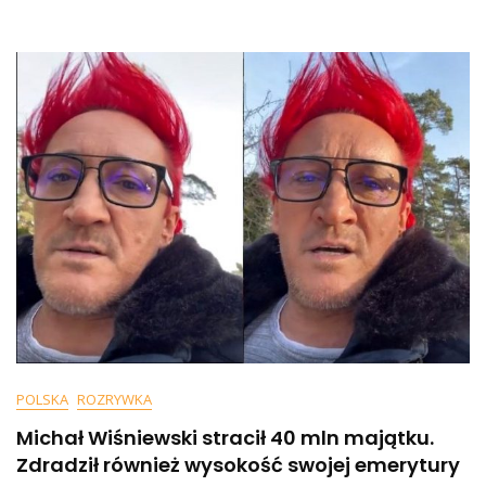
Demografia
Jest
Nieubłagana
POLSKA
ROZRYWKA
Michał Wiśniewski stracił 40 mln majątku.
Zdradził również wysokość swojej emerytury