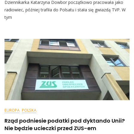
Dziennikarka Katarzyna Dowbor początkowo pracowała jako
Emeryturę
Ma
radiowiec, później trafiła do Polsatu i stała się gwiazdą TVP. W
Katarzyna
tym
Dowbor.
Nie
Ukrywa,
Że
Jest
Zadowolona
EUROPA
POLSKA
Rząd podniesie podatki pod dyktando Unii?
Nie będzie ucieczki przed ZUS-em