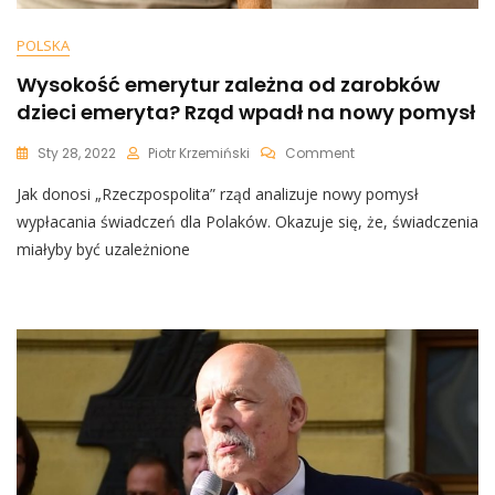
POLSKA
Wysokość emerytur zależna od zarobków
dzieci emeryta? Rząd wpadł na nowy pomysł
On
Sty 28, 2022
Piotr Krzemiński
Comment
Wysokość
Jak donosi „Rzeczpospolita” rząd analizuje nowy pomysł
Emerytur
Zależna
wypłacania świadczeń dla Polaków. Okazuje się, że, świadczenia
Od
miałyby być uzależnione
Zarobków
Dzieci
Emeryta?
Rząd
Wpadł
Na
Nowy
Pomysł