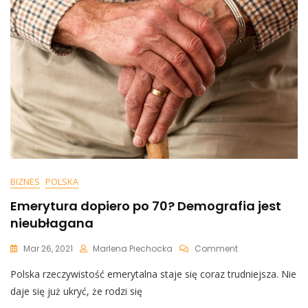
Korwin-
Mikke
Nie
Wytrzymał
BIZNES
POLSKA
Emerytura dopiero po 70? Demografia jest
nieubłagana
On
Mar 26, 2021
Marlena Piechocka
Comment
Emerytura
Polska rzeczywistość emerytalna staje się coraz trudniejsza. Nie
Dopiero
Po
daje się już ukryć, że rodzi się
70?