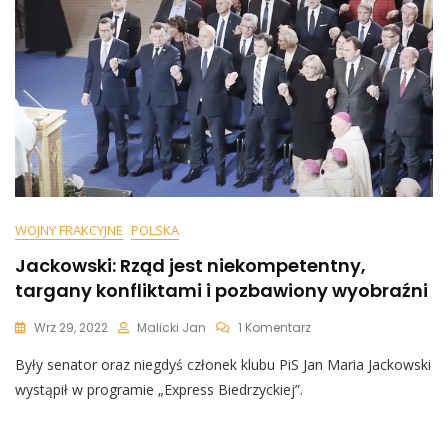
WOJNY FRAKCYJNE
POLSKA
Jackowski: Rząd jest niekompetentny,
targany konfliktami i pozbawiony wyobraźni
Do
Wrz 29, 2022
Malicki Jan
1 Komentarz
Jackowski:
Były senator oraz niegdyś członek klubu PiS Jan Maria Jackowski
Rząd
Jest
wystąpił w programie „Express Biedrzyckiej”.
Niekompetentny,
Targany
Konfliktami