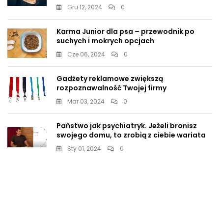
Gru 12, 2024
0
Karma Junior dla psa – przewodnik po
suchych i mokrych opcjach
Cze 06, 2024
0
Gadżety reklamowe zwiększą
rozpoznawalność Twojej firmy
Mar 03, 2024
0
Państwo jak psychiatryk. Jeżeli bronisz
swojego domu, to zrobią z ciebie wariata
Sty 01, 2024
0