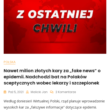
Mogły
Wjechać
Na
Ukrainę”
[WIDEO]
POLSKA
Nawet milion złotych kary za „fake news” o
epidemii. Nadchodzi bat na Polaków
sceptycznych wobec lekarzy i szczepionek
Do
Paź 5, 2021
Malicki Jan
2 Komentarze
Nawet
Według doniesień Wirtualnej Polski, rząd planuje wprowadzenie
Milion
Złotych
wysokich kar za „fałszywe informacje” dotyczące epidemii.