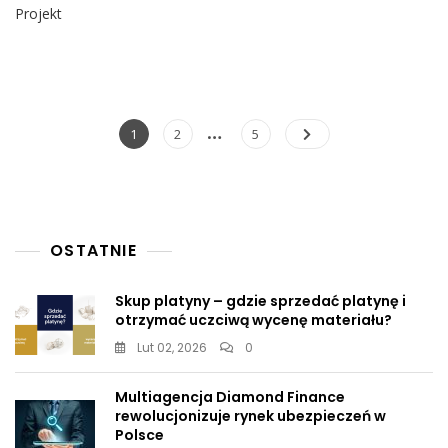
Kary
Projekt
Za
„fake
News”
O
Epidemii.
Nadchodzi
Nawigacja
…
Page
Page
Page
1
2
5
Bat
po
Na
Polaków
wpisach
Sceptycznych
Wobec
Lekarzy
OSTATNIE
I
Szczepionek
Skup platyny – gdzie sprzedać platynę i
otrzymać uczciwą wycenę materiału?
Lut 02, 2026
0
Multiagencja Diamond Finance
rewolucjonizuje rynek ubezpieczeń w
Polsce