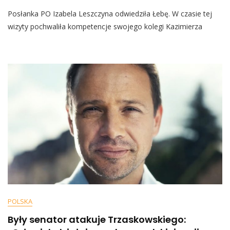
Senator
Posłanka PO Izabela Leszczyna odwiedziła Łebę. W czasie tej
Platformy
Jak
wizyty pochwaliła kompetencje swojego kolegi Kazimierza
Jezus?
Izabela
Leszczyna
Odleciała
POLSKA
Były senator atakuje Trzaskowskiego: