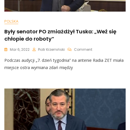
POLSKA
Były senator PO zmiażdżył Tuska: „Weź się
chłopie do roboty”
On
Mar 6, 2022
Piotr Krzemiński
Comment
Były
Podczas audycji „7. dzień tygodnia” na antenie Radia ZET miała
Senator
PO
miejsce ostra wymiana zdań między
Zmiażdżył
Tuska:
„Weź
Się
Chłopie
Do
Roboty”