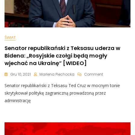
ŚWIAT
Senator republikański z Teksasu uderza w
Bidena: „Rosyjskie czołgi będą mogły
wjechać na Ukrainę” [WIDEO]
On
Gru 10, 2021
Marlena Piechocka
Comment
Senator
Senator republikański z Teksasu Ted Cruz w mocnym tonie
Republikański
Z
skrytykował politykę zagraniczną prowadzoną przez
Teksasu
administrację
Uderza
W
Bidena:
„Rosyjskie
Czołgi
Będą