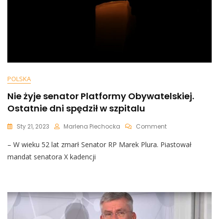
POLSKA
Nie żyje senator Platformy Obywatelskiej.
Ostatnie dni spędził w szpitalu
On
Sty 21, 2023
Marlena Piechocka
Comment
Nie
– W wieku 52 lat zmarł Senator RP Marek Plura. Piastował
Żyje
Senator
mandat senatora X kadencji
Platformy
Obywatelskiej.
Ostatnie
Dni
Spędził W
Szpitalu