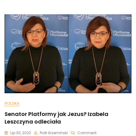
Rozczarowany
Słowami
Morawieckiego
POLSKA
Senator Platformy jak Jezus? Izabela
Leszczyna odleciała
On
Lip 30, 2022
Piotr Krzemiński
Comment