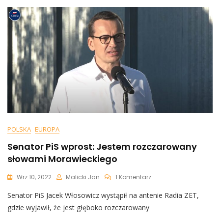
I
Pozbawiony
Wyobraźni
POLSKA
EUROPA
Senator PiS wprost: Jestem rozczarowany
słowami Morawieckiego
Do
Wrz 10, 2022
Malicki Jan
1 Komentarz
Senator
Senator PiS Jacek Włosowicz wystąpił na antenie Radia ZET,
PiS
Wprost:
gdzie wyjawił, że jest głęboko rozczarowany
Jestem