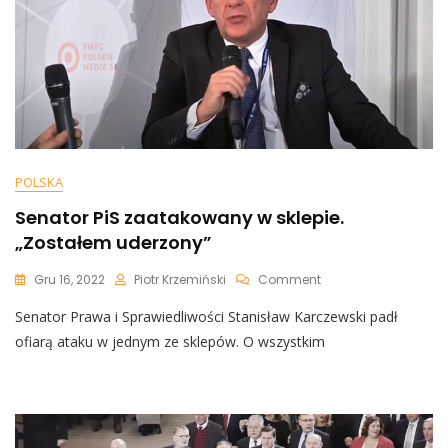
POLSKA
Senator PiS zaatakowany w sklepie.
„Zostałem uderzony”
On
Gru 16, 2022
Piotr Krzemiński
Comment
Senator
Senator Prawa i Sprawiedliwości Stanisław Karczewski padł
PiS
Zaatakowany
ofiarą ataku w jednym ze sklepów. O wszystkim
W
Sklepie.
„Zostałem
Uderzony”