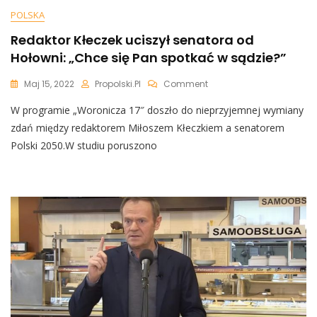
POLSKA
Redaktor Kłeczek uciszył senatora od
Hołowni: „Chce się Pan spotkać w sądzie?”
On
Maj 15, 2022
Propolski.pl
Comment
Redaktor
W programie „Woronicza 17″ doszło do nieprzyjemnej wymiany
Kłeczek
Uciszył
zdań między redaktorem Miłoszem Kłeczkiem a senatorem
Senatora
Polski 2050.W studiu poruszono
Od
Hołowni:
„Chce
Się
Pan
Spotkać
W
Sądzie?”