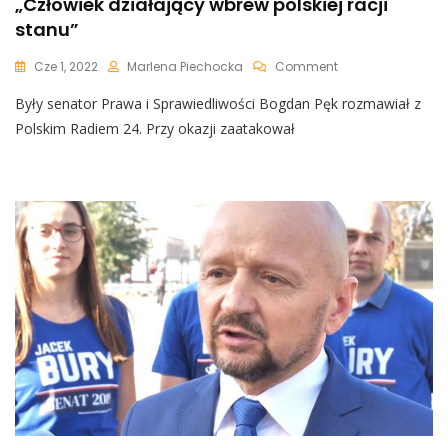
„Człowiek działający wbrew polskiej racji
stanu”
On
Cze 1, 2022
Marlena Piechocka
Comment
Były
Były senator Prawa i Sprawiedliwości Bogdan Pęk rozmawiał z
Senator
Atakuje
Polskim Radiem 24. Przy okazji zaatakował
Trzaskowskiego:
„Człowiek
Działający
Wbrew
Polskiej
Racji
Stanu”