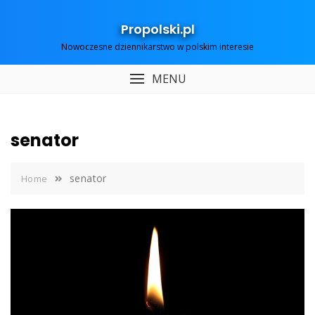
Skip
to
Propolski.pl
content
Nowoczesne dziennikarstwo w polskim interesie
MENU
senator
senator
Home