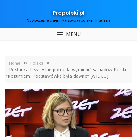
Skip
to
Propolski.pl
content
Nowoczesne dziennikarstwo w polskim interesie
MENU
Home
Polska
Posłanka Lewicy nie potrafiła wymienić sąsiadów Polski:
“Rozumiem. Podstawówka była dawno” [WIDEO]