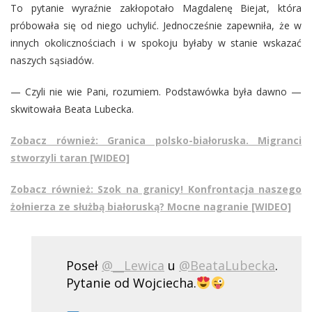
To pytanie wyraźnie zakłopotało Magdalenę Biejat, która
próbowała się od niego uchylić. Jednocześnie zapewniła, że w
innych okolicznościach i w spokoju byłaby w stanie wskazać
naszych sąsiadów.
— Czyli nie wie Pani, rozumiem. Podstawówka była dawno —
skwitowała Beata Lubecka.
Zobacz również: Granica polsko-białoruska. Migranci
stworzyli taran [WIDEO]
Zobacz również: Szok na granicy! Konfrontacja naszego
żołnierza ze służbą białoruską? Mocne nagranie [WIDEO]
Poseł
@__Lewica
u
@BeataLubecka
.
Pytanie od Wojciecha.