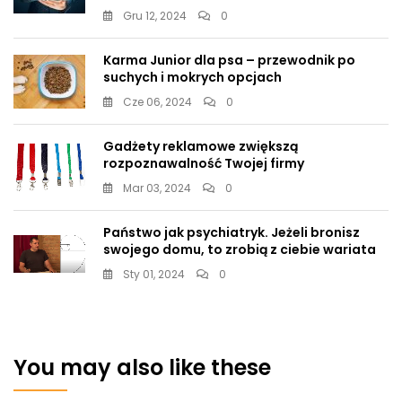
Gru 12, 2024
0
Karma Junior dla psa – przewodnik po
suchych i mokrych opcjach
Cze 06, 2024
0
Gadżety reklamowe zwiększą
rozpoznawalność Twojej firmy
Mar 03, 2024
0
Państwo jak psychiatryk. Jeżeli bronisz
swojego domu, to zrobią z ciebie wariata
Sty 01, 2024
0
You may also like these