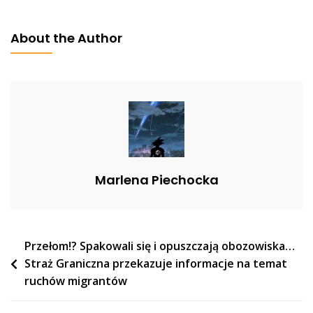
Nie
Potrafiła
About the Author
Wymienić
Sąsiadów
Polski:
“Rozumiem.
Podstawówka
Była
Dawno”
[WIDEO]
Marlena Piechocka
Nawigacja
Przełom!? Spakowali się i opuszczają obozowiska…
Straż Graniczna przekazuje informacje na temat
wpisu
ruchów migrantów