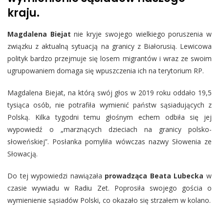
kraju.
Magdalena Biejat
nie kryje swojego wielkiego poruszenia w
związku z aktualną sytuacją na granicy z Białorusią. Lewicowa
polityk bardzo przejmuje się losem migrantów i wraz ze swoim
ugrupowaniem domaga się wpuszczenia ich na terytorium RP.
Magdalena Biejat, na którą swój głos w 2019 roku oddało 19,5
tysiąca osób, nie potrafiła wymienić państw sąsiadujących z
Polską. Kilka tygodni temu głośnym echem odbiła się jej
wypowiedź o „marznących dzieciach na granicy polsko-
słoweńskiej”. Posłanka pomyliła wówczas nazwy Słowenia ze
Słowacją.
Do tej wypowiedzi nawiązała
prowadząca Beata Lubecka
w
czasie wywiadu w Radiu Zet. Poprosiła swojego gościa o
wymienienie sąsiadów Polski, co okazało się strzałem w kolano.