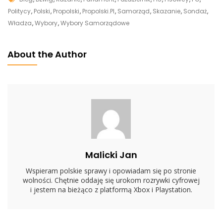
Zwołali
Politycy
,
Polski
,
Propolski
,
Propolski.pl
,
Samorząd
,
Skazanie
,
Sondaż
,
Pilną
Władza
,
Wybory
,
Wybory Samorządowe
Naradę
Na
About the Author
Nowogrodzkiej.
Wiadomo
Już,
Nad
Czym
Dyskutowali
Malicki Jan
Wspieram polskie sprawy i opowiadam się po stronie
wolności. Chętnie oddaję się urokom rozrywki cyfrowej
i jestem na bieżąco z platformą Xbox i Playstation.