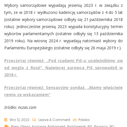
Wybory samorządowe wypadają jesienią 2023 r. w związku z
tym, że w 2018 r. wydłużono kadencję samorządów z 4 do 5 lat
(ostatnie wybory samorządowe odbyły się 21 października 2018
roku). Jednocześnie jesienią 2023 wypada konstytucyjny termin
wyborów parlamentarnych (ostatnie odbyły się 13 października
2019 roku). Na wiosnę 2024 r. wypadają natomiast wybory do
Parlamentu Europejskiego (ostatnie odbyły się 26 maja 2019 r.).
Przeczytaj również: „Pod rządami PiS-u uzależniliśmy się
od węgla z Rosji”. Najwięcej surowca PiS sprowadził w
2018 r.
Przeczytaj również: Sensacyjny sondaż. „Mamy właściwie
remis ze wskazaniem”
źródło:
nczas.com
On
Wrz 12, 2022
Leave A Comment
Polska
Tags
Pisowcy
Bieg
,
Dźwig
,
Kazanie
,
Parlament
,
Październik
,
PiS
,
Pisowcy
,
PO
,