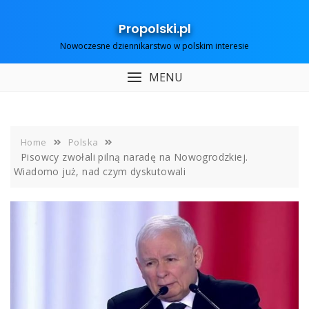
Skip
to
Propolski.pl
content
Nowoczesne dziennikarstwo w polskim interesie
MENU
Home
Polska
Pisowcy zwołali pilną naradę na Nowogrodzkiej.
Wiadomo już, nad czym dyskutowali