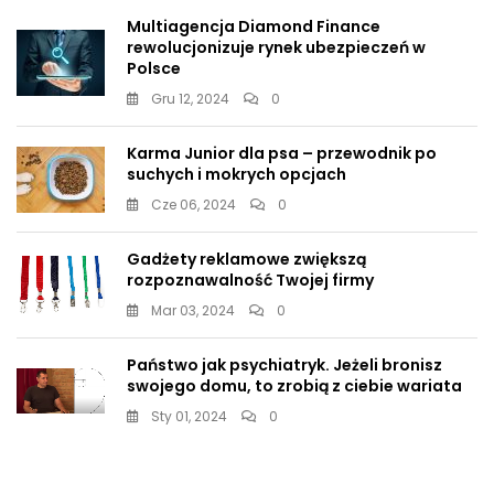
Multiagencja Diamond Finance
rewolucjonizuje rynek ubezpieczeń w
Polsce
Gru 12, 2024
0
Karma Junior dla psa – przewodnik po
suchych i mokrych opcjach
Cze 06, 2024
0
Gadżety reklamowe zwiększą
rozpoznawalność Twojej firmy
Mar 03, 2024
0
Państwo jak psychiatryk. Jeżeli bronisz
swojego domu, to zrobią z ciebie wariata
Sty 01, 2024
0