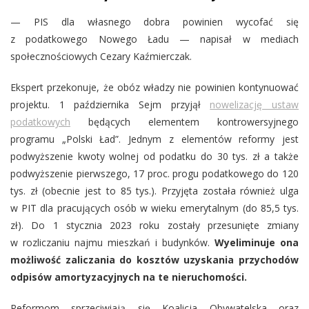
— PIS dla własnego dobra powinien wycofać się
z podatkowego Nowego Ładu — napisał w mediach
społecznościowych Cezary Kaźmierczak.
Ekspert przekonuje, że obóz władzy nie powinien kontynuować
projektu. 1 października Sejm przyjął
nowelizację ustaw
podatkowych
będących elementem kontrowersyjnego
programu „Polski Ład”. Jednym z elementów reformy jest
podwyższenie kwoty wolnej od podatku do 30 tys. zł a także
podwyższenie pierwszego, 17 proc. progu podatkowego do 120
tys. zł (obecnie jest to 85 tys.). Przyjęta została również ulga
w PIT dla pracujących osób w wieku emerytalnym (do 85,5 tys.
zł). Do 1 stycznia 2023 roku zostały przesunięte zmiany
w rozliczaniu najmu mieszkań i budynków.
Wyeliminuje ona
możliwość zaliczania do kosztów uzyskania przychodów
odpisów amortyzacyjnych na te nieruchomości.
Reformom sprzeciwiają się Koalicja Obywatelska oraz