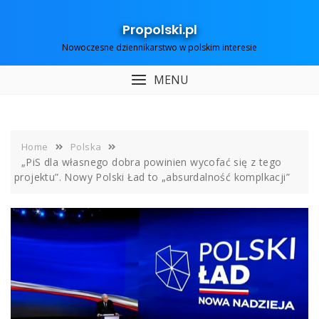
Skip
to
Propolski.pl
content
Nowoczesne dziennikarstwo w polskim interesie
MENU
Home
Polska
„PiS dla własnego dobra powinien wycofać się z tego
projektu”. Nowy Polski Ład to „absurdalność komplkacji”