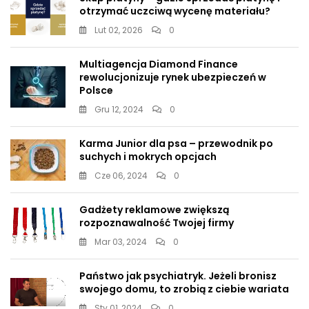
otrzymać uczciwą wycenę materiału?
Lut 02, 2026
0
Multiagencja Diamond Finance
rewolucjonizuje rynek ubezpieczeń w
Polsce
Gru 12, 2024
0
Karma Junior dla psa – przewodnik po
suchych i mokrych opcjach
Cze 06, 2024
0
Gadżety reklamowe zwiększą
rozpoznawalność Twojej firmy
Mar 03, 2024
0
Państwo jak psychiatryk. Jeżeli bronisz
swojego domu, to zrobią z ciebie wariata
Sty 01, 2024
0