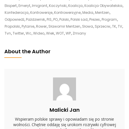
Własnego
Ekspert
,
Emeryt
,
Imigrant
,
Kaczyński
,
Koalicja
,
Koalicja Obywatelska
,
Dobra
Konfederacja
,
Kontrowersje
,
Kontrowersyjne
,
Media
,
Mentzen
,
Powinien
Odpowiedź
,
Październik
,
PiS
,
PO
,
Polski
,
Polski Ład
,
Prezes
,
Program
,
Wycofać
Propolski
,
Pytanie
,
Rower
,
Sławomir Mentzen
,
Słowa
,
Sprzeciw
,
TK
,
TV
,
Się
Tvn
,
Twitter
,
Wc
,
Wideo
,
Wiek
,
WOT
,
WP
,
Zmiany
Z
Tego
About the Author
Projektu”.
Nowy
Polski
Ład
To
„absurdalność
Komplkacji”
Malicki Jan
Wspieram polskie sprawy i opowiadam się po stronie
wolności. Chętnie oddaję się urokom rozrywki cyfrowej