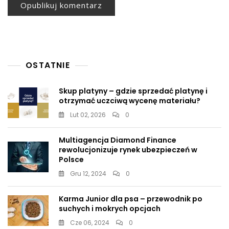
OSTATNIE
Skup platyny – gdzie sprzedać platynę i
otrzymać uczciwą wycenę materiału?
Lut 02, 2026
0
Multiagencja Diamond Finance
rewolucjonizuje rynek ubezpieczeń w
Polsce
Gru 12, 2024
0
Karma Junior dla psa – przewodnik po
suchych i mokrych opcjach
Cze 06, 2024
0