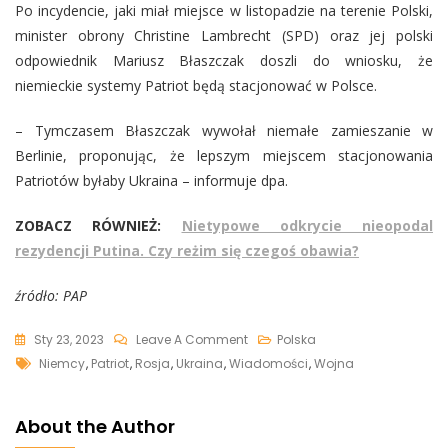
Po incydencie, jaki miał miejsce w listopadzie na terenie Polski,
minister obrony Christine Lambrecht (SPD) oraz jej polski
odpowiednik Mariusz Błaszczak doszli do wniosku, że
niemieckie systemy Patriot będą stacjonować w Polsce.
– Tymczasem Błaszczak wywołał niemałe zamieszanie w
Berlinie, proponując, że lepszym miejscem stacjonowania
Patriotów byłaby Ukraina – informuje dpa.
ZOBACZ RÓWNIEŻ:
Nietypowe odkrycie nieopodal
rezydencji Putina. Czy reżim się czegoś obawia?
źródło: PAP
On
Sty 23, 2023
Leave A Comment
Polska
Tags
Patrioty
Niemcy
,
Patriot
,
Rosja
,
Ukraina
,
Wiadomości
,
Wojna
Są
Już
About the Author
W