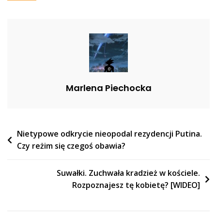
Drodze
Do
Naszego
Kraju.
„Mają
Chronić
Rejon
Marlena Piechocka
Wokół
Polskiego
Zamościa”
Nawigacja
Nietypowe odkrycie nieopodal rezydencji Putina.
Czy reżim się czegoś obawia?
wpisu
Suwałki. Zuchwała kradzież w kościele.
Rozpoznajesz tę kobietę? [WIDEO]