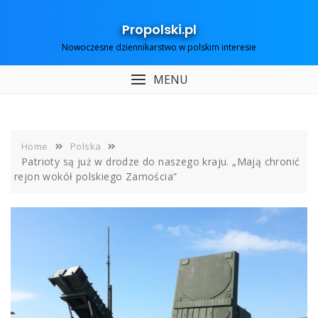
Skip
to
Propolski.pl
content
Nowoczesne dziennikarstwo w polskim interesie
MENU
Home
Polska
Patrioty są już w drodze do naszego kraju. „Mają chronić
rejon wokół polskiego Zamościa”