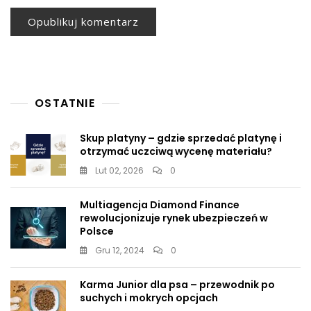
OSTATNIE
Skup platyny – gdzie sprzedać platynę i
otrzymać uczciwą wycenę materiału?
Lut 02, 2026
0
Multiagencja Diamond Finance
rewolucjonizuje rynek ubezpieczeń w
Polsce
Gru 12, 2024
0
Karma Junior dla psa – przewodnik po
suchych i mokrych opcjach