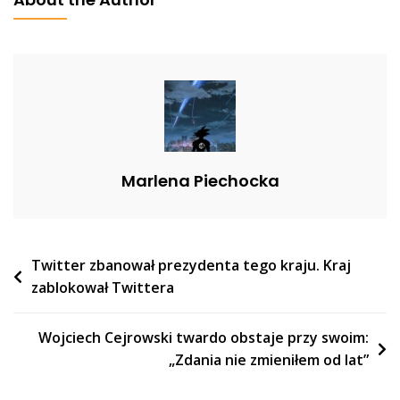
I
Komentuje
Powrót
Tuska
:
„Nie
Wraca,
Aby
Marlena Piechocka
Się
Nachapać”
Nawigacja
Twitter zbanował prezydenta tego kraju. Kraj
zablokował Twittera
wpisu
Wojciech Cejrowski twardo obstaje przy swoim:
„Zdania nie zmieniłem od lat”