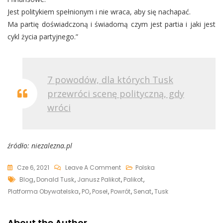
Jest politykiem spełnionym i nie wraca, aby się nachapać.
Ma partię doświadczoną i świadomą czym jest partia i jaki jest
cykl życia partyjnego.”
7 powodów, dla których Tusk
przewróci scenę polityczną, gdy
wróci
źródło: niezalezna.pl
On
Cze 6, 2021
Leave A Comment
Polska
Tags
Palikot
Blog
,
Donald Tusk
,
Janusz Palikot
,
Palikot
,
Publikuje
Platforma Obywatelska
,
PO
,
Poseł
,
Powrót
,
Senat
,
Tusk
Listę
Przemyśleń
About the Author