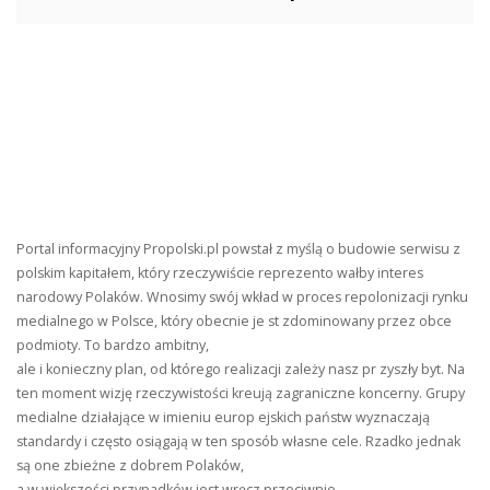
Portal informacyjny Propolski.pl powstał z myślą o budowie serwisu z
polskim kapitałem, który rzeczywiście reprezento wałby interes
narodowy Polaków. Wnosimy swój wkład w proces repolonizacji rynku
medialnego w Polsce, który obecnie je st zdominowany przez obce
podmioty. To bardzo ambitny,
ale i konieczny plan, od którego realizacji zależy nasz pr zyszły byt. Na
ten moment wizję rzeczywistości kreują zagraniczne koncerny. Grupy
medialne działające w imieniu europ ejskich państw wyznaczają
standardy i często osiągają w ten sposób własne cele. Rzadko jednak
są one zbieżne z dobrem Polaków,
a w większości przypadków jest wręcz przeciwnie.