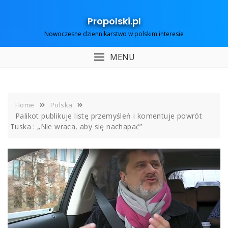
Skip
to
Propolski.pl
content
Nowoczesne dziennikarstwo w polskim interesie
MENU
Home
Polska
Palikot publikuje listę przemyśleń i komentuje powrót
Tuska : „Nie wraca, aby się nachapać”