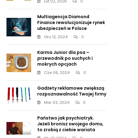
Lut 02, 2026
0
Multiagencja Diamond
Finance rewolucjonizuje rynek
ubezpieczeń w Polsce
Gru 12, 2024
0
Karma Junior dla psa –
przewodnik po suchych i
mokrych opcjach
Cze 06, 2024
0
Gadżety reklamowe zwiększą
rozpoznawalność Twojej firmy
Mar 03, 2024
0
Państwo jak psychiatryk.
Jeżeli bronisz swojego domu,
to zrobią z ciebie wariata