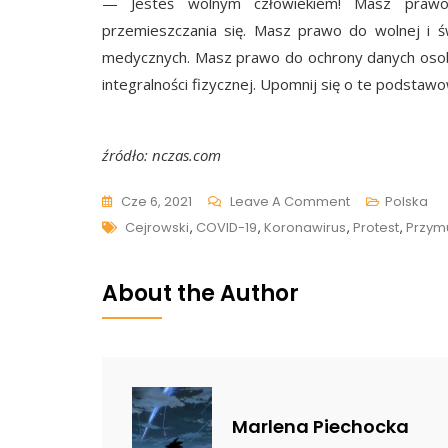
— Jesteś wolnym człowiekiem! Masz praw
przemieszczania się. Masz prawo do wolnej i
medycznych. Masz prawo do ochrony danych oso
integralności fizycznej. Upomnij się o te podstaw
źródło: nczas.com
On
Cze 6, 2021
Leave A Comment
Polska
Tags
Wojciech
Cejrowski
,
COVID-19
,
Koronawirus
,
Protest
,
Przym
Cejrowski
Twardo
About the Author
Obstaje
Przy
Swoim:
„Zdania
Nie
Marlena Piechocka
Zmieniłem