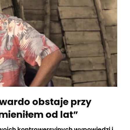
twardo obstaje przy
mieniłem od lat”
woich kontrowersyjnych wypowiedzi i