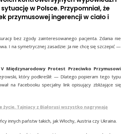
ytuację w Polsce. Przypomniał, że
ek przymusowej ingerencji w ciało i
acji bez zgody zainteresowanego pacjenta. Zdania nie
wa. I na symetrycznej zasadzie: Ja nie chcę się szczepić —
e
V Międzynarodowy Protest Przeciwko Przymusowi
Cejrowski, który podkreślił: — Dlatego popieram tego typu
ał na Facebooku specjalny link opisujący zbliżające się
e życie. Tajniacy z Białorusi wszystko nagrywają
cy innych państw takich, jak Włochy, Austria czy Ukraina.