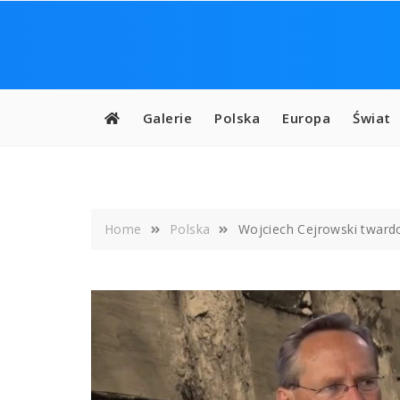
Skip
to
content
Galerie
Polska
Europa
Świat
Home
Polska
Wojciech Cejrowski twardo