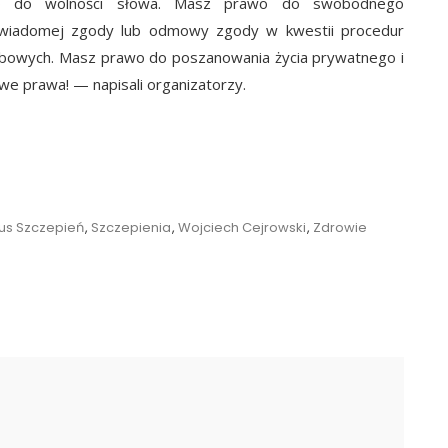
o do wolności słowa. Masz prawo do swobodnego
 świadomej zgody lub odmowy zgody w kwestii procedur
bowych. Masz prawo do poszanowania życia prywatnego i
owe prawa! — napisali organizatorzy.
us Szczepień
,
Szczepienia
,
Wojciech Cejrowski
,
Zdrowie