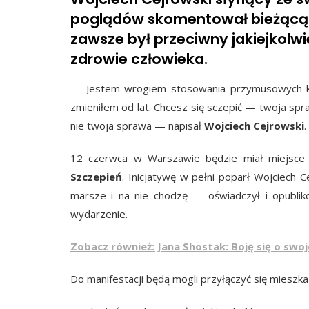
poglądów skomentował bieżącą s
zawsze był przeciwny jakiejkolwi
zdrowie człowieka.
— Jestem wrogiem stosowania przymusowych kur
zmieniłem od lat. Chcesz się sczepić — twoja spra
nie twoja sprawa — napisał
Wojciech Cejrowski
.
12 czerwca w Warszawie będzie miał miejsc
Szczepień
. Inicjatywę w pełni poparł Wojciech 
marsze i na nie chodzę — oświadczył i opublikow
wydarzenie.
Zobacz również: Jana Shostak: Boję się o swoj
Do manifestacji będą mogli przyłączyć się mieszkań