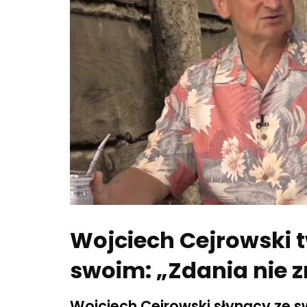
Wojciech Cejrowski 
swoim: „Zdania nie z
Wojciech Cejrowski słynący ze s