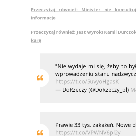
Przeczytaj również: Minister nie konsult
informacje
Przeczytaj również: Jest wyrok! Kamil Durczo
karę
"Nie wydaje mi się, żeby to b
wprowadzeniu stanu nadzwycz
https://t.co/5uvyoHgasK
— DoRzeczy (@DoRzeczy_pl)
Ma
Prawie 33 tys. zakażeń. Nowe 
https://t.co/VPWNV6pl2y