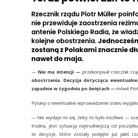
Rzecznik rządu Piotr Müller poin
nie przewiduje zaostrzenia reżim
antenie Polskiego Radia, że wład
kolejne obostrzenia.
Jednocześni
zostaną z Polakami znacznie dłu
nawet do maja.
—
Nie ma intencji
—
przekonywał rzecznik rz
obostrzenia. Decyzja dotycząca ewentualne
zapadnie w tygodniu po świętach
—
mówił Piot
Pytany o ewentualne wprowadzenie stanu wyjątko
—
Nie wydaje mi się, żeby to było możliwe
—
oce
trudna, jest sytuacją najtrudniejszą od począt
te decyzje, które zostały podjęte już jakiś 