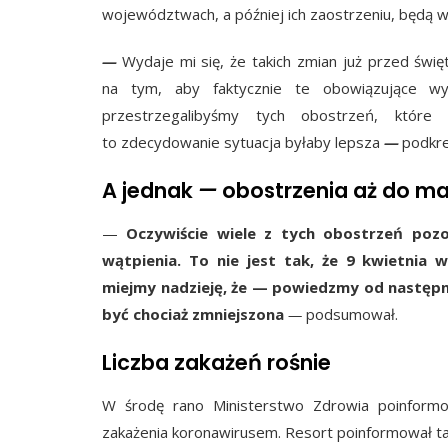
województwach, a później ich zaostrzeniu, będą 
—
Wydaje mi się, że takich zmian już przed świ
na tym, aby faktycznie te obowiązujące wy
przestrzegalibyśmy tych obostrzeń, które
to zdecydowanie sytuacja byłaby lepsza
—
podkreś
A jednak
—
obostrzenia aż do ma
—
Oczywiście wiele z tych obostrzeń pozo
wątpienia. To nie jest tak, że 9 kwietnia 
miejmy nadzieję, że — powiedzmy od następn
być chociaż zmniejszona
—
podsumował.
Liczba zakażeń rośnie
W środę rano Ministerstwo Zdrowia poinform
zakażenia koronawirusem. Resort poinformował ta