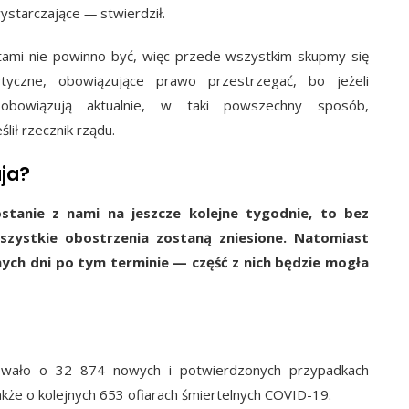
wystarczające
—
stwierdził.
ętami nie powinno być, więc przede wszystkim skupmy się
tyczne, obowiązujące prawo przestrzegać, bo jeżeli
 obowiązują aktualnie, w taki powszechny sposób,
lił rzecznik rządu.
ja?
stanie z nami na jeszcze kolejne tygodnie, to bez
wszystkie obostrzenia zostaną zniesione. Natomiast
ych dni po tym terminie — część z nich będzie mogła
owało o 32 874 nowych i potwierdzonych przypadkach
kże o kolejnych 653 ofiarach śmiertelnych COVID-19.