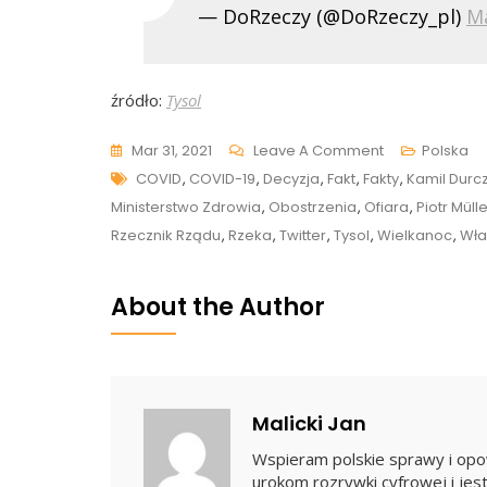
— DoRzeczy (@DoRzeczy_pl)
Ma
źródło:
Tysol
On
Mar 31, 2021
Leave A Comment
Polska
Tags
Ci,
COVID
,
COVID-19
,
Decyzja
,
Fakt
,
Fakty
,
Kamil Durc
Którzy
Ministerstwo Zdrowia
,
Obostrzenia
,
Ofiara
,
Piotr Müll
O
Rzecznik Rządu
,
Rzeka
,
Twitter
,
Tysol
,
Wielkanoc
,
Wła
Tym
Mówili,
About the Author
Byli
Wyśmiewani.
Teraz
Potwierdził
Malicki Jan
To
Wspieram polskie sprawy i opow
Rzecznik
urokom rozrywki cyfrowej i jest