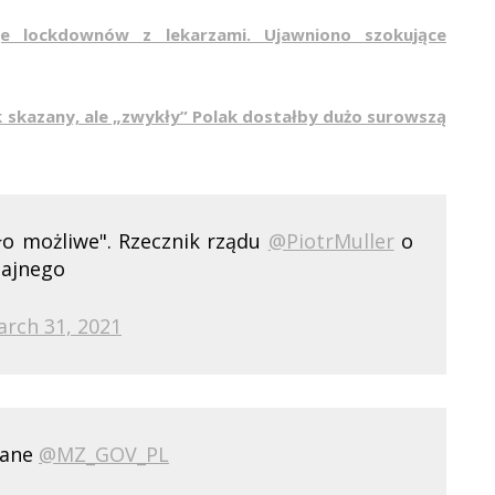
uje lockdownów z lekarzami. Ujawniono szokujące
k skazany, ale „zwykły” Polak dostałby dużo surowszą
yło możliwe". Rzecznik rządu
@PiotrMuller
o
ajnego
rch 31, 2021
dane
@MZ_GOV_PL