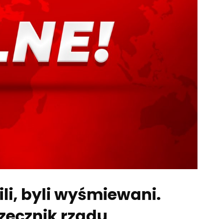
li, byli wyśmiewani.
rzecznik rządu