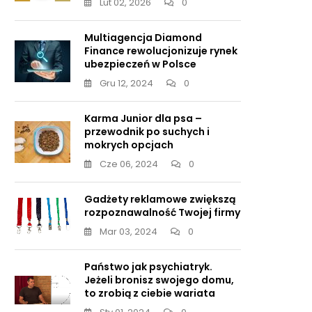
Lut 02, 2026
0
Multiagencja Diamond
Finance rewolucjonizuje rynek
ubezpieczeń w Polsce
Gru 12, 2024
0
Karma Junior dla psa –
przewodnik po suchych i
mokrych opcjach
Cze 06, 2024
0
Gadżety reklamowe zwiększą
rozpoznawalność Twojej firmy
Mar 03, 2024
0
Państwo jak psychiatryk.
Jeżeli bronisz swojego domu,
to zrobią z ciebie wariata