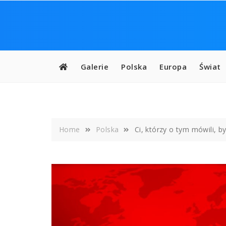
Skip
to
content
Galerie
Polska
Europa
Świat
Home
Polska
Ci, którzy o tym mówili, b