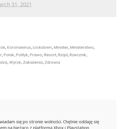
rch 31, 2021
zok
,
Koronawirus
,
Lockdown
,
Minister
,
Ministerstwo
,
er
,
Polak
,
Polityk
,
Prawo
,
Resort
,
Rząd
,
Rzecznik
,
dza
,
Wyrok
,
Zakażenia
,
Zdrowia
iadam się po stronie wolności. Chętnie oddaję się
em na bieżąco z platformą Xbox i Playstation.