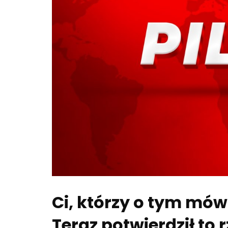
Ci, którzy o tym mówi
Teraz potwierdził to 