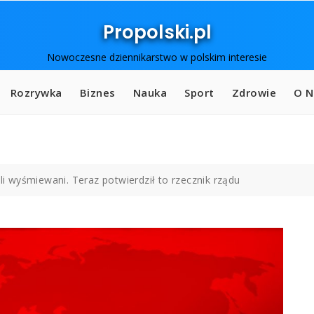
Propolski.pl
Nowoczesne dziennikarstwo w polskim interesie
Rozrywka
Biznes
Nauka
Sport
Zdrowie
O N
yli wyśmiewani. Teraz potwierdził to rzecznik rządu