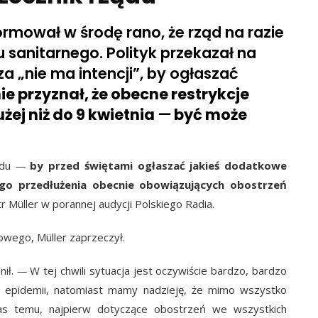
formował w środę rano, że rząd na razie
u sanitarnego. Polityk przekazał na
za „nie ma intencji”, by ogłaszać
e przyznał, że obecne restrykcje
żej niż do 9 kwietnia
—
być może
ądu
—
by przed świętami ogłaszać jakieś dodatkowe
go przedłużenia obecnie obowiązujących obostrzeń
r Müller w porannej audycji Polskiego Radia.
wego, Müller zaprzeczył.
nił.
—
W tej chwili sytuacja jest oczywiście bardzo, bardzo
ku epidemii, natomiast mamy nadzieję, że mimo wszystko
czas temu, najpierw dotyczące obostrzeń we wszystkich