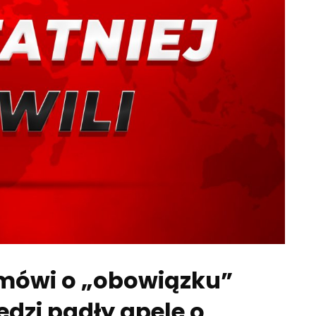
e mówi o „obowiązku”
dzi padły apele o