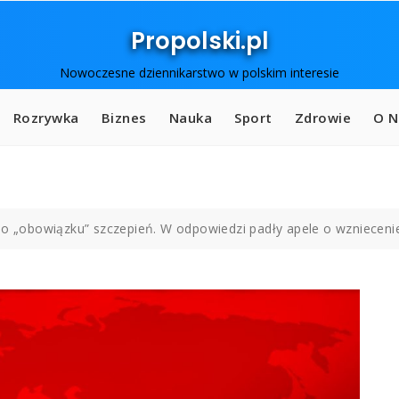
Propolski.pl
Nowoczesne dziennikarstwo w polskim interesie
Rozrywka
Biznes
Nauka
Sport
Zdrowie
O N
 o „obowiązku” szczepień. W odpowiedzi padły apele o wznieceni