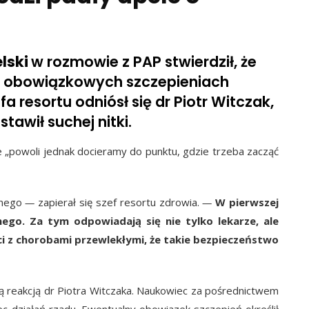
lski
w rozmowie z PAP stwierdził, że
o obowiązkowych szczepieniach
 resortu odniósł się dr Piotr Witczak,
tawił suchej nitki.
e „powoli jednak docieramy do punktu, gdzie trzeba zacząć
nnego
—
zapierał się szef resortu zdrowia.
—
W pierwszej
ego. Za tym odpowiadają się nie tylko lekarze, ale
 ci z chorobami przewlekłymi, że takie bezpieczeństwo
rą reakcją dr Piotra Witczaka. Naukowiec za pośrednictwem
działań rządu. Ewentualny obowiązek szczepień określił