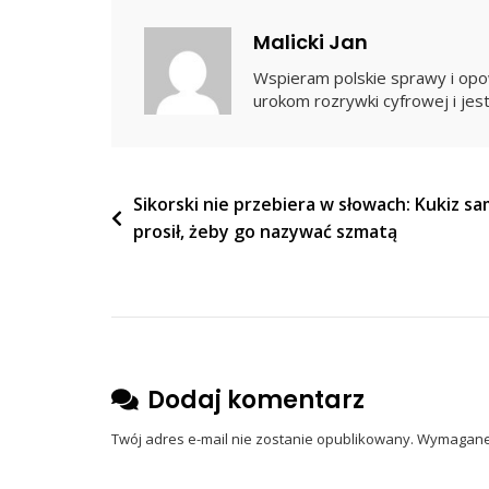
Apele
Malicki Jan
O
Wspieram polskie sprawy i opow
Wzniecenie
urokom rozrywki cyfrowej i jest
Buntu
Nawigacja
Sikorski nie przebiera w słowach: Kukiz s
prosił, żeby go nazywać szmatą
wpisu
Dodaj komentarz
Twój adres e-mail nie zostanie opublikowany.
Wymagane 