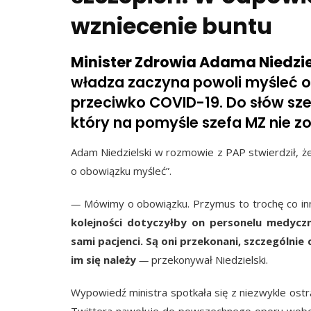
wzniecenie buntu
Minister Zdrowia Adama Niedzie
władza zaczyna powoli myśleć 
przeciwko COVID-19. Do słów szefa
który na pomyśle szefa MZ nie zos
Adam Niedzielski w rozmowie z PAP stwierdził, ż
o obowiązku myśleć”.
—
Mówimy o obowiązku. Przymus to trochę co i
kolejności dotyczyłby on personelu medyczn
sami pacjenci. Są oni przekonani, szczególnie
im się należy
—
przekonywał Niedzielski.
Wypowiedź ministra spotkała się z niezwykle ost
Twittera nawołuje do powszechnego oporu wobec 