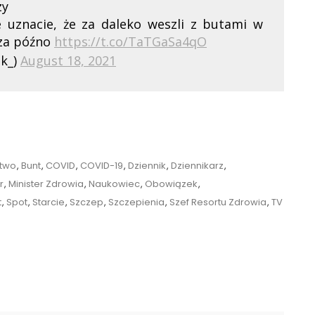
zy
znacie, że za daleko weszli z butami w
 za późno
https://t.co/TaTGaSa4qO
ak_)
August 18, 2021
two
,
Bunt
,
COVID
,
COVID-19
,
Dziennik
,
Dziennikarz
,
r
,
Minister Zdrowia
,
Naukowiec
,
Obowiązek
,
t
,
Spot
,
Starcie
,
Szczep
,
Szczepienia
,
Szef Resortu Zdrowia
,
TV