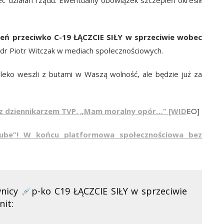
pień przeciwko C-19 ŁĄCZCIE SIŁY w sprzeciwie wobec
dr Piotr Witczak w mediach społecznościowych.
ko weszli z butami w Waszą wolność, ale będzie już za
a z dziennikarzem TVP. „Mam moralny opór…” [WID
EO]
uTube”! W końcu platformowa społecznościowa bez
wnicy
p-ko C19 ŁĄCZCIE SIŁY w sprzeciwie
nit: