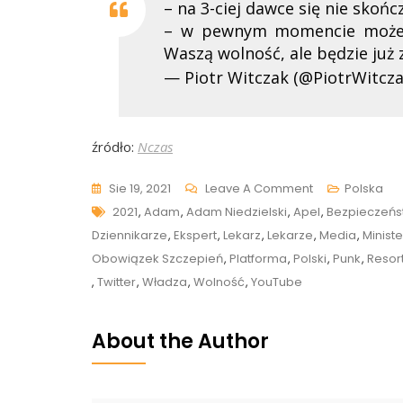
– na 3-ciej dawce się nie skońc
– w pewnym momencie może u
Waszą wolność, ale będzie już
— Piotr Witczak (@PiotrWitcz
źródło:
Nczas
On
Sie 19, 2021
Leave A Comment
Polska
Tags
Niedzielski
2021
,
Adam
,
Adam Niedzielski
,
Apel
,
Bezpieczeńs
Otwarcie
Dziennikarze
,
Ekspert
,
Lekarz
,
Lekarze
,
Media
,
Ministe
Mówi
Obowiązek Szczepień
,
Platforma
,
Polski
,
Punk
,
Resor
O
,
Twitter
,
Władza
,
Wolność
,
YouTube
„obowiązku”
Szczepień.
About the Author
W
Odpowiedzi
Padły