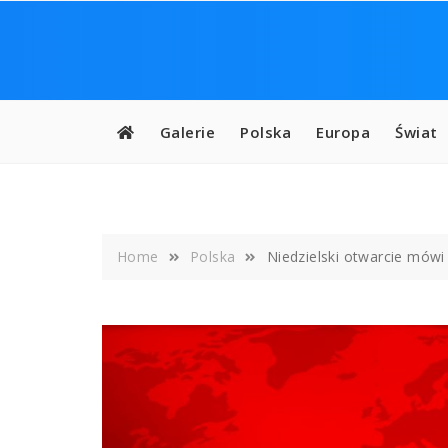
Skip
to
content
Galerie
Polska
Europa
Świat
Home
Polska
Niedzielski otwarcie mówi