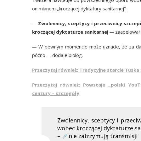
on mianem „kroczącej dyktatury sanitarnej”:
—
Zwolennicy, sceptycy i przeciwnicy szcze
kroczącej dyktaturze sanitarnej
—
zaapelował 
—
W pewnym momencie może uznacie, że za dale
późno
—
dodaje biolog.
Przeczytaj również: Tradycyjne starcie Tusk
Przeczytaj również: Powstaje „polski Yo
cenzury – szczegóły
Zwolennicy, sceptycy i przeci
wobec kroczącej dyktaturze sa
–
nie zatrzymują transmisji