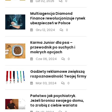
Lut 02, 2026
0
Multiagencja Diamond
Finance rewolucjonizuje rynek
ubezpieczeń w Polsce
Gru 12, 2024
0
Karma Junior dla psa –
przewodnik po suchych i
mokrych opcjach
Cze 06, 2024
0
Gadżety reklamowe zwiększą
rozpoznawalność Twojej firmy
Mar 03, 2024
0
Państwo jak psychiatryk.
Jeżeli bronisz swojego domu,
to zrobią z ciebie wariata