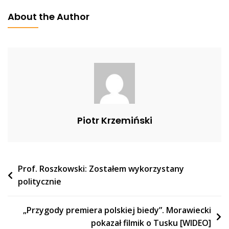
„Ruszymy
About the Author
Ze
Szczepieniami
Czwartą
Dawką
Całej
Populacji”
Piotr Krzemiński
Nawigacja
Prof. Roszkowski: Zostałem wykorzystany
politycznie
wpisu
„Przygody premiera polskiej biedy”. Morawiecki
pokazał filmik o Tusku [WIDEO]