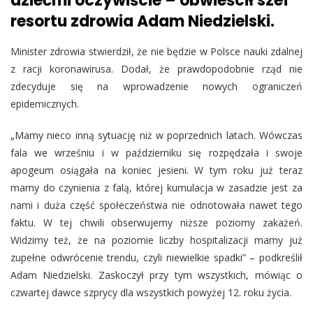
dziećmi oczywiście – obwieścił szef
resortu zdrowia Adam Niedzielski.
Minister zdrowia stwierdził, że nie będzie w Polsce nauki zdalnej
z racji koronawirusa. Dodał, że prawdopodobnie rząd nie
zdecyduje się na wprowadzenie nowych ograniczeń
epidemicznych.
„Mamy nieco inną sytuację niż w poprzednich latach. Wówczas
fala we wrześniu i w październiku się rozpędzała i swoje
apogeum osiągała na koniec jesieni. W tym roku już teraz
mamy do czynienia z falą, której kumulacja w zasadzie jest za
nami i duża część społeczeństwa nie odnotowała nawet tego
faktu. W tej chwili obserwujemy niższe poziomy zakażeń.
Widzimy też, że na poziomie liczby hospitalizacji mamy już
zupełne odwrócenie trendu, czyli niewielkie spadki” – podkreślił
Adam Niedzielski. Zaskoczył przy tym wszystkich, mówiąc o
czwartej dawce szprycy dla wszystkich powyżej 12. roku życia.