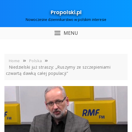
Skip
to
Propolski.pl
content
Nowoczesne dziennikarstwo w polskim interesie
MENU
Home
Polska
Niedzielski już straszy: „Ruszymy ze szczepieniami
czwartą dawką całej populacji”