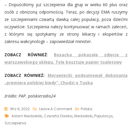
– Dopuściliśmy już szczepienia dla grup w wieku 60 plus oraz
osób z obniżoną odpornością. Teraz, po decyzji EMA ruszymy
ze szczepieniami czwartą dawką całej populacji, poza dziećmi
oczywiście. Szczepienia należy kontynuować w ramach zaleceń,
z którymi się spotykamy ze strony lekarzy i ekspertów z
zakresu wakcynologii – zapowiedział minister.
ZOBACZ RÓWNIEŻ
:
Bosacka pokazała zdjęcia z
warszawskiego sklepu. Tyle kosztuje papier toaletowy
ZOBACZ RÓWNIEŻ:
Morawiecki podsumował dokonania
„premiera polskiej biedy”. Chodzi o Tuska
źródło: PAP. polskieradio24
On
Wrz 6, 2022
Leave A Comment
Polska
Tags
Niedzielski
Adam Niedzielski
,
Czwarta Dawka
,
Niedzielski
,
Populacja
,
Już
Szczepienia
Straszy: