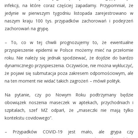
infekcji, na które coraz częściej zapadamy. Przypomniał, że
jedynie w pierwszym tygodniu listopada zarejestrowano w
naszym kraju 100 tys. przypadków zachorowań i podejrzeń
zachorowań na grypę.
– To, co w tej chwili prognozujemy to, że ewentualne
przyspieszenie epidemii w Polsce możemy mieć na przełomie
roku. Nie należy się jednak spodziewać, że dojdzie do bardzo
dynamicznego przyspieszenia. Oczywiście, nie można wykluczyć,
że pojawi się submutacja poza zakresem odpornościowym, ale
na ten moment nie widać takich zagrożeń – mówił polityk.
Na pytanie, czy po Nowym Roku podtrzymany będzie
obowiązek noszenia maseczek w aptekach, przychodniach i
szpitalach, szef MZ odparł, że „maseczki nie mają tylko
kontekstu covidowego”.
– Przypadków COVID-19 jest mało, ale grypa czy