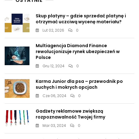
OSTATNIE
Skup platyny – gdzie sprzedać platynę i
otrzymać uczciwą wycenę materiału?
Lut 02, 2026
0
Multiagencja Diamond Finance
rewolucjonizuje rynek ubezpieczeń w
Polsce
Gru 12, 2024
0
Karma Junior dla psa – przewodnik po
suchych i mokrych opcjach
Cze 06, 2024
0
Gadżety reklamowe zwiększą
rozpoznawalność Twojej firmy
Mar 03, 2024
0