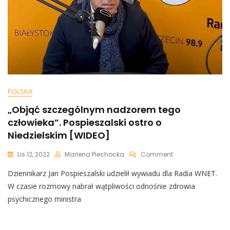
POLSKA
„Objąć szczególnym nadzorem tego
człowieka”. Pospieszalski ostro o
Niedzielskim [WIDEO]
On
Lis 12, 2022
Marlena Piechocka
Comment
„Objąć
Dziennikarz Jan Pospieszalski udzielił wywiadu dla Radia WNET.
Szczególnym
Nadzorem
W czasie rozmowy nabrał wątpliwości odnośnie zdrowia
Tego
psychicznego ministra
Człowieka”.
Pospieszalski
Ostro