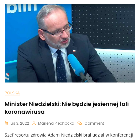
O
Niedzielskim
[WIDEO]
POLSKA
Minister Niedzielski: Nie będzie jesiennej fali
koronawirusa
On
Lis 3, 2022
Marlena Piechocka
Comment
Minister
Szef resortu zdrowia Adam Niedzielski brał udział w konferencji
Niedzielski: