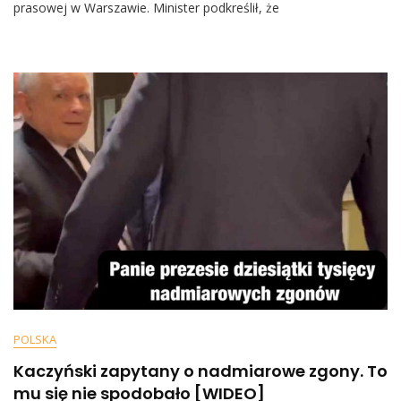
Nie
prasowej w Warszawie. Minister podkreślił, że
Będzie
Jesiennej
Fali
Koronawirusa
POLSKA
Kaczyński zapytany o nadmiarowe zgony. To
mu się nie spodobało [WIDEO]