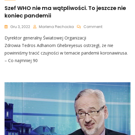
Szef WHO nie ma wątpliwości. To jeszcze nie
koniec pandemii
On
Gru 3, 2022
Marlena Piechocka
Comment
Szef
Dyrektor generalny Światowej Organizacji
WHO
Nie
Zdrowia Tedros Adhanom Ghebreyesus ostrzegł, że nie
Ma
powinniśmy tracić czujności w temacie pandemii koronawirusa.
Wątpliwości.
– Co najmniej 90
To
Jeszcze
Nie
Koniec
Pandemii