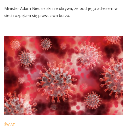
Niedzielski
Minister Adam Niedzielski nie ukrywa, że pod jego adresem w
O
Groźbach:
sieci rozpętała się prawdziwa burza.
To
Jest
Planowanie
Regularne
Zamachu
ŚWIAT