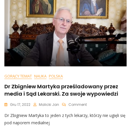
Jest
Konieczny”.
Niedzielski
Wystartuje
W
Wyborach?
GORĄCY TEMAT
NAUKA
POLSKA
Dr Zbigniew Martyka prześladowany przez
media i Sąd Lekarski. Za swoje wypowiedzi
On
Gru 17, 2022
Malicki Jan
Comment
Dr
Dr Zbigniew Martyka to jeden z tych lekarzy, którzy nie ugięli się
Zbigniew
Martyka
pod naporem medialnej
Prześladowany