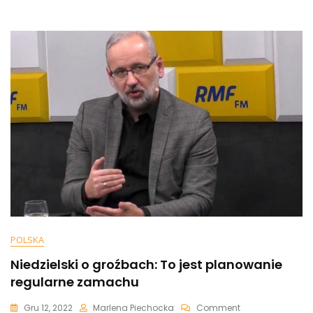
Przez
Media
I
Sąd
Lekarski.
Za
Swoje
Wypowiedzi
POLSKA
Niedzielski o groźbach: To jest planowanie
regularne zamachu
On
Gru 12, 2022
Marlena Piechocka
Comment