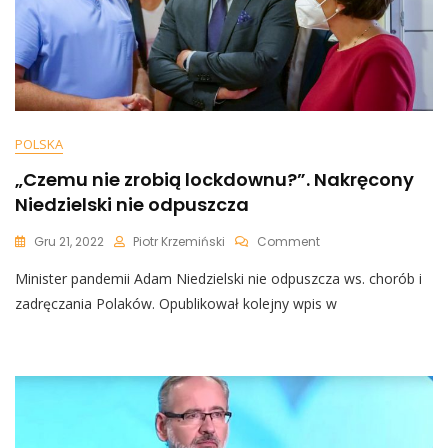
POLSKA
„Czemu nie zrobią lockdownu?”. Nakręcony
Niedzielski nie odpuszcza
On
Gru 21, 2022
Piotr Krzemiński
Comment
„Czemu
Minister pandemii Adam Niedzielski nie odpuszcza ws. chorób i
Nie
Zrobią
zadręczania Polaków. Opublikował kolejny wpis w
Lockdownu?”.
Nakręcony
Niedzielski
Nie
Odpuszcza