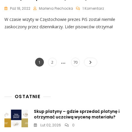
Do
Paź 18, 2022
Marlena Piechocka
1 Komentarz
Kaczyński
W czasie wizyty w Częstochowie prezes PiS został niemile
Zapytany
O
zaskoczony przez dziennikarzy. Lider pisowców otrzymał
Nadmiarowe
Zgony.
To
Mu
Się
Nie
Nawigacja
…
Page
Page
Page
1
2
70
Spodobało
po
[WIDEO]
wpisach
OSTATNIE
Skup platyny – gdzie sprzedać platynę i
otrzymać uczciwą wycenę materiału?
Lut 02, 2026
0