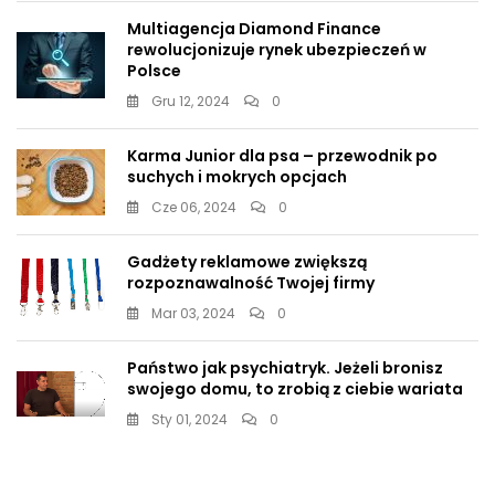
Multiagencja Diamond Finance
rewolucjonizuje rynek ubezpieczeń w
Polsce
Gru 12, 2024
0
Karma Junior dla psa – przewodnik po
suchych i mokrych opcjach
Cze 06, 2024
0
Gadżety reklamowe zwiększą
rozpoznawalność Twojej firmy
Mar 03, 2024
0
Państwo jak psychiatryk. Jeżeli bronisz
swojego domu, to zrobią z ciebie wariata
Sty 01, 2024
0