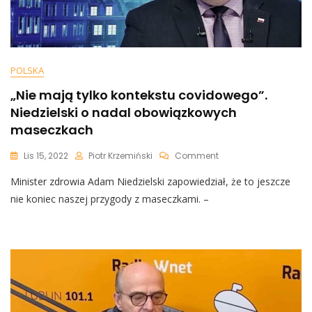
POLSKA
„Nie mają tylko kontekstu covidowego”.
Niedzielski o nadal obowiązkowych
maseczkach
On
Lis 15, 2022
Piotr Krzemiński
Comment
„Nie
Minister zdrowia Adam Niedzielski zapowiedział, że to jeszcze
Mają
Tylko
nie koniec naszej przygody z maseczkami. –
Kontekstu
Covidowego”.
Niedzielski
O
Nadal
Obowiązkowych
Maseczkach