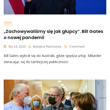
ŚWIAT
„Zachowywaliśmy się jak głupcy”. Bill Gates
o nowej pandemii
On
Sty 24, 2023
Marlena Piechocka
Comment
„Zachowywaliś
Bill Gates wybrał się do Australii, gdzie spędza urlop. Miliarder
Się
Jak
zwracając się do tamtejszej publiczności
Głupcy”.
Bill
Gates
O
Nowej
Pandemii