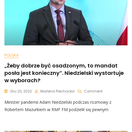
POLSKA
„Żeby dobrze być osadzonym, to mandat
posła jest konieczny”. Niedzielski wystartuje
w wyborach?
On
Gru 20, 2022
Marlena Piechocka
Comment
„Żeby
Minister pandemii Adam Niedzielski podczas rozmowy z
Dobrze
Być
Robertem Mazurkiem w RMF FM podzielił się pewnym
Osadzonym,
To
Mandat
Posła