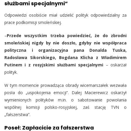
służbami specjalnymi”
Odpowiedzi osobiście miał udzielić polityk odpowiedzialny za
prace podkomisji smoleńskiej.
–
Przede wszystkim trzeba powiedzieć, że do zbrodni
smoleńskiej nigdy by nie doszło, gdyby nie współpraca
polityczna i organizacyjna pana Donalda Tuska,
Radosława Sikorskiego, Bogdana Klicha z Władimirem
Putinem i z rosyjskimi służbami specjalnymi
– oskarżał
polityk.
W tym momencie prowadząca obrady wicemarszałek wezwała
posła do „uspokojenia emocji”. Dalej Macierewicz oskarżył
wymienionych polityków m.in. o sabotowanie powołania
wspólnej komisji polsko-rosyjskiej, zaś stację TVN o
„fałszerstwa”.
Poseł: Zapłacicie za fałszerstwa