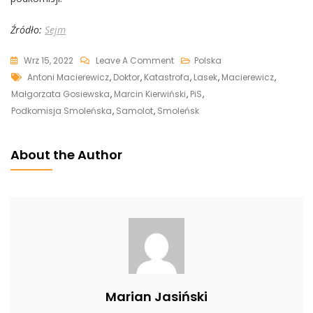
Źródło:
Sejm
On
Wrz 15, 2022
Leave A Comment
Polska
Tags
Macierewicz
Antoni Macierewicz
,
Doktor
,
Katastrofa
,
Lasek
,
Macierewicz
,
Otrzymał
Małgorzata Gosiewska
,
Marcin Kierwiński
,
PiS
,
Niewygodne
Podkomisja Smoleńska
,
Samolot
,
Smoleńsk
Pytania
Dot.
About the Author
Rozbicia
Tu-
154
W
Smoleńsku.
„To
Jest
Po
Marian Jasiński
Prostu
Rosyjska