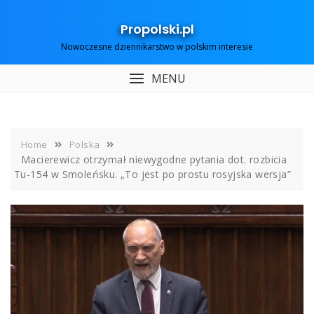
Skip
to
Propolski.pl
content
Nowoczesne dziennikarstwo w polskim interesie
MENU
Home
Polska
Macierewicz otrzymał niewygodne pytania dot. rozbicia
Tu-154 w Smoleńsku. „To jest po prostu rosyjska wersja”