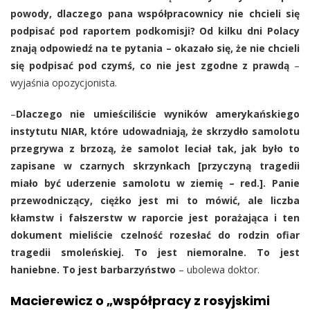
powody, dlaczego pana współpracownicy nie chcieli się
podpisać pod raportem podkomisji? Od kilku dni Polacy
znają odpowiedź na te pytania
– okazało się, że nie chcieli
się podpisać pod czymś, co nie jest zgodne z prawdą
–
wyjaśnia opozycjonista.
–
Dlaczego nie umieściliście wyników amerykańskiego
instytutu NIAR, które udowadniają, że skrzydło samolotu
przegrywa z brzozą, że samolot leciał tak, jak było to
zapisane w czarnych skrzynkach [przyczyną tragedii
miało być uderzenie samolotu w ziemię – red.]. Panie
przewodniczący, ciężko jest mi to mówić, ale liczba
kłamstw i fałszerstw w raporcie jest porażająca i ten
dokument mieliście czelność rozesłać do rodzin ofiar
tragedii smoleńskiej. To jest niemoralne. To jest
haniebne. To jest barbarzyństwo
– ubolewa doktor.
Macierewicz o „współpracy z rosyjskimi