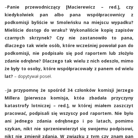
–
Panie przewodniczący [Macierewicz – red.], czy
kiedykolwiek pan albo pana współpracownicy z
podkomisji byliście w Smoleńsku na miejscu wypadku?
Mieliście dostęp do wraku? Wykonaliście kopię zapisów
czarnych skrzynek?
Czy nie zastanowiło to pana,
dlaczego tak wiele osób, które wcześniej powołał pan do
podkomisji, nie podpisało się pod raportem lub złożyło
zdanie odrębne? Dlaczego tak wielu z nich odeszło, mimo
że były to osoby, które współpracowały z panem od wielu
lat?
– dopytywał poseł.
–
Ja przypomnę że spośród 34 członków komisji Jerzego
Millera [pierwsza komisja, któa zbadała przyczyny
katastrofy lotniczej – red.], w której miałem zaszczyt
pracować, podpisali się wszyscy pod raportem. Nie było
ani jednego zdania odrębnego i po latach, pomimo
szykan, nikt nie sprzeniewierzył się swojemu podpisowi,
nikt nie zmienił zdania. W związku z tym czy znam pan