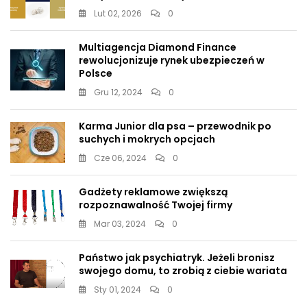
Lut 02, 2026
0
Multiagencja Diamond Finance
rewolucjonizuje rynek ubezpieczeń w
Polsce
Gru 12, 2024
0
Karma Junior dla psa – przewodnik po
suchych i mokrych opcjach
Cze 06, 2024
0
Gadżety reklamowe zwiększą
rozpoznawalność Twojej firmy
Mar 03, 2024
0
Państwo jak psychiatryk. Jeżeli bronisz
swojego domu, to zrobią z ciebie wariata
Sty 01, 2024
0