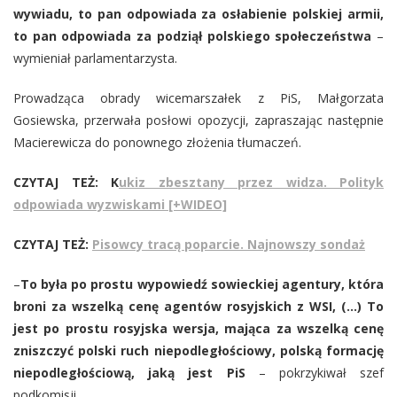
wywiadu, to pan odpowiada za osłabienie polskiej armii,
to pan odpowiada za podziął polskiego społeczeństwa
–
wymieniał parlamentarzysta.
Prowadząca obrady wicemarszałek z PiS, Małgorzata
Gosiewska, przerwała posłowi opozycji, zapraszając następnie
Macierewicza do ponownego złożenia tłumaczeń.
CZYTAJ TEŻ: K
ukiz zbesztany przez widza. Polityk
odpowiada wyzwiskami [+WIDEO]
CZYTAJ TEŻ:
Pisowcy tracą poparcie. Najnowszy sondaż
–
To była po prostu wypowiedź sowieckiej agentury, która
broni za wszelką cenę agentów rosyjskich z WSI, (…) To
jest po prostu rosyjska wersja, mająca za wszelką cenę
zniszczyć polski ruch niepodległościowy, polską formację
niepodległościową, jaką jest PiS
– pokrzykiwał szef
podkomisji.