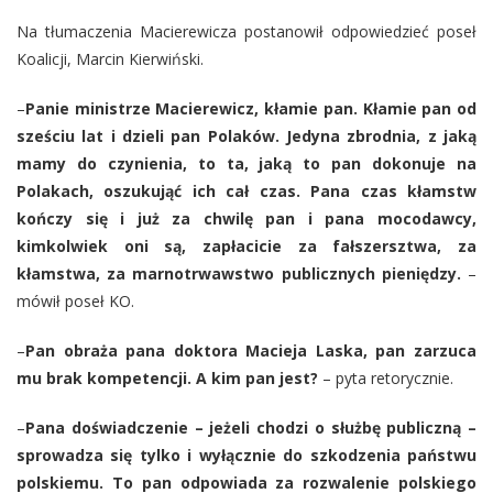
Na tłumaczenia Macierewicza postanowił odpowiedzieć poseł
Koalicji, Marcin Kierwiński.
–
Panie ministrze Macierewicz, kłamie pan. Kłamie pan od
sześciu lat i dzieli pan Polaków. Jedyna zbrodnia, z jaką
mamy do czynienia, to ta, jaką to pan dokonuje na
Polakach, oszukująć ich cał czas. Pana czas kłamstw
kończy się i już za chwilę pan i pana mocodawcy,
kimkolwiek oni są, zapłacicie za fałszersztwa, za
kłamstwa, za marnotrwawstwo publicznych pieniędzy.
–
mówił poseł KO.
–
Pan obraża pana doktora Macieja Laska, pan zarzuca
mu brak kompetencji. A kim pan jest?
– pyta retorycznie.
–
Pana doświadczenie – jeżeli chodzi o służbę publiczną –
sprowadza się tylko i wyłącznie do szkodzenia państwu
polskiemu. To pan odpowiada za rozwalenie polskiego