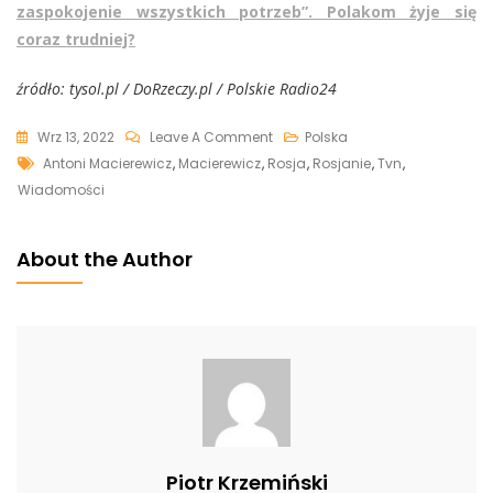
zaspokojenie wszystkich potrzeb”. Polakom żyje się
coraz trudniej?
źródło: tysol.pl / DoRzeczy.pl / Polskie Radio24
On
Wrz 13, 2022
Leave A Comment
Polska
Tags
Macierewicz
Antoni Macierewicz
,
Macierewicz
,
Rosja
,
Rosjanie
,
Tvn
,
Odpowiedział
Wiadomości
TVN:
Oni
About the Author
Są
Niekompetentni
Albo
Manipulują
Nimi
Rosjanie
Piotr Krzemiński