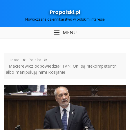
Skip
to
Propolski.pl
content
Nowoczesne dziennikarstwo w polskim interesie
MENU
Home
Polska
Macierewicz odpowiedział TVN: Oni są niekompetentni
albo manipulują nimi Rosjanie