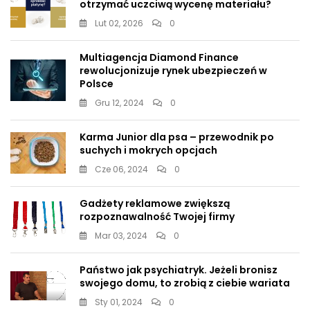
otrzymać uczciwą wycenę materiału?
Lut 02, 2026
0
Multiagencja Diamond Finance
rewolucjonizuje rynek ubezpieczeń w
Polsce
Gru 12, 2024
0
Karma Junior dla psa – przewodnik po
suchych i mokrych opcjach
Cze 06, 2024
0
Gadżety reklamowe zwiększą
rozpoznawalność Twojej firmy
Mar 03, 2024
0
Państwo jak psychiatryk. Jeżeli bronisz
swojego domu, to zrobią z ciebie wariata
Sty 01, 2024
0