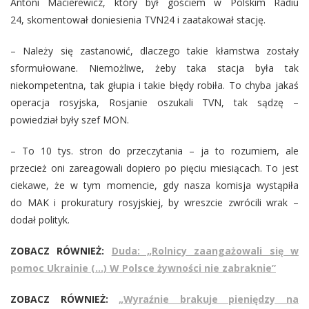
Antoni Macierewicz, który był gościem w Polskim Radiu
24, skomentował doniesienia TVN24 i zaatakował stację.
– Należy się zastanowić, dlaczego takie kłamstwa zostały
sformułowane. Niemożliwe, żeby taka stacja była tak
niekompetentna, tak głupia i takie błędy robiła. To chyba jakaś
operacja rosyjska, Rosjanie oszukali TVN, tak sądzę –
powiedział były szef MON.
– To 10 tys. stron do przeczytania – ja to rozumiem, ale
przecież oni zareagowali dopiero po pięciu miesiącach. To jest
ciekawe, że w tym momencie, gdy nasza komisja wystąpiła
do MAK i prokuratury rosyjskiej, by wreszcie zwrócili wrak –
dodał polityk.
ZOBACZ RÓWNIEŻ:
Duda: „Rolnicy zaangażowali się w
pomoc Ukrainie (…) W Polsce żywności nie zabraknie”
ZOBACZ RÓWNIEŻ:
„Wyraźnie brakuje pieniędzy na