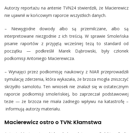
Autorzy reportażu na antenie TVN24 stwierdzili, że Macierewicz
nie ujawnił w końcowym raporcie wszystkich danych.
– Niewygodne dowody albo są przemilczane, albo są
interpretowane niezgodnie z ich treścią. W sprawie Smoleńska
pisanie raportów z przyjętą wcześniej tezą to standard od
początku — podkreślił Marek Dąbrowski, były członek
podkomisji Antoniego Macierewicza.
– Wynajęci przez podkomisję naukowcy z NIAR przeprowadzili
symulację zderzenia, która wykazała, że brzoza mogła zniszczyć
skrzydło samolotu. Ten wniosek nie znalazł się w ostatecznym
raporcie podkomisji smoleńskiej, bo zaprzeczał podstawowej
tezie — że brzoza nie miała żadnego wpływu na katastrofę –
informują autorzy materiału.
Macierewicz ostro o TVN: Kłamstwa