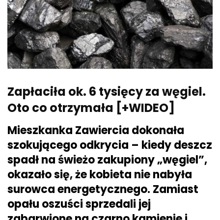
Zapłaciła ok. 6 tysięcy za węgiel.
Oto co otrzymała [+WIDEO]
Mieszkanka Zawiercia dokonała
szokującego odkrycia – kiedy deszcz
spadł na świeżo zakupiony „węgiel”,
okazało się, że kobieta nie nabyła
surowca energetycznego. Zamiast
opału oszuści sprzedali jej
zabarwione na czarno kamienie i