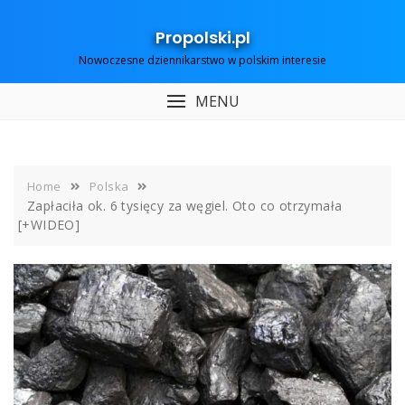
Skip
to
Propolski.pl
content
Nowoczesne dziennikarstwo w polskim interesie
MENU
Home
Polska
Zapłaciła ok. 6 tysięcy za węgiel. Oto co otrzymała
[+WIDEO]