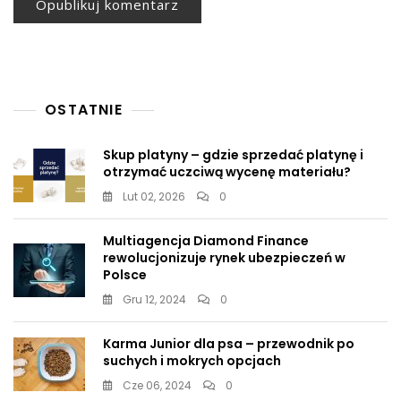
OSTATNIE
Skup platyny – gdzie sprzedać platynę i
otrzymać uczciwą wycenę materiału?
Lut 02, 2026
0
Multiagencja Diamond Finance
rewolucjonizuje rynek ubezpieczeń w
Polsce
Gru 12, 2024
0
Karma Junior dla psa – przewodnik po
suchych i mokrych opcjach
Cze 06, 2024
0