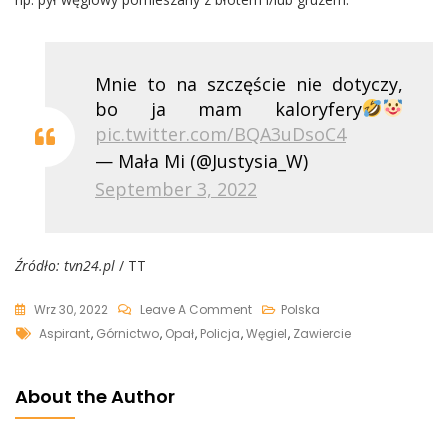
Mnie to na szczęście nie dotyczy,
bo ja mam kaloryfery
pic.twitter.com/BQA3uDsoC4
— Mała Mi (@Justysia_W)
September 3, 2022
Źródło: tvn24.pl
/ TT
On
Wrz 30, 2022
Leave A Comment
Polska
Tags
Zapłaciła
Aspirant
,
Górnictwo
,
Opał
,
Policja
,
Węgiel
,
Zawiercie
Ok.
6
About the Author
Tysięcy
Za