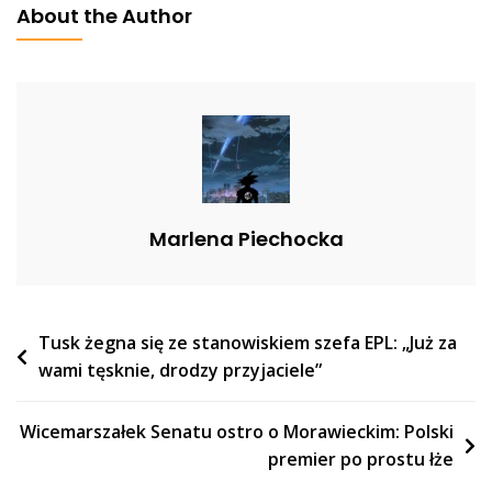
About the Author
Powstanie
Książka
Na
Bazie
Serialu
Marlena Piechocka
Nawigacja
Tusk żegna się ze stanowiskiem szefa EPL: „Już za
wami tęsknie, drodzy przyjaciele”
wpisu
Wicemarszałek Senatu ostro o Morawieckim: Polski
premier po prostu łże