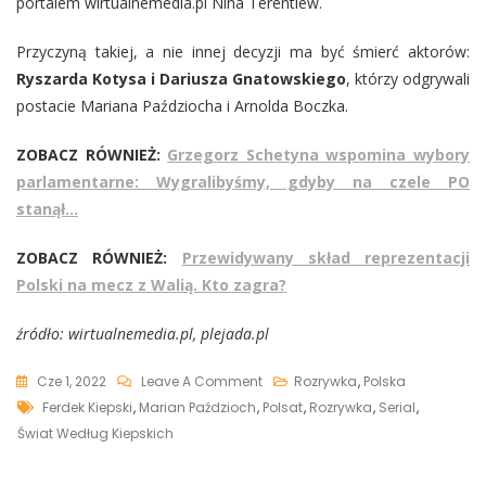
portalem wirtualnemedia.pl Nina Terentiew.
Przyczyną takiej, a nie innej decyzji ma być śmierć aktorów:
Ryszarda Kotysa i Dariusza Gnatowskiego
, którzy odgrywali
postacie Mariana Paździocha i Arnolda Boczka.
ZOBACZ RÓWNIEŻ:
Grzegorz Schetyna wspomina wybory
parlamentarne: Wygralibyśmy, gdyby na czele PO
stanął…
ZOBACZ RÓWNIEŻ:
Przewidywany skład reprezentacji
Polski na mecz z Walią. Kto zagra?
źródło: wirtualnemedia.pl, plejada.pl
On
Cze 1, 2022
Leave A Comment
Rozrywka
,
Polska
Tags
Koniec
Ferdek Kiepski
,
Marian Paździoch
,
Polsat
,
Rozrywka
,
Serial
,
„Świata
Świat Według Kiepskich
Według
Kiepskich”.