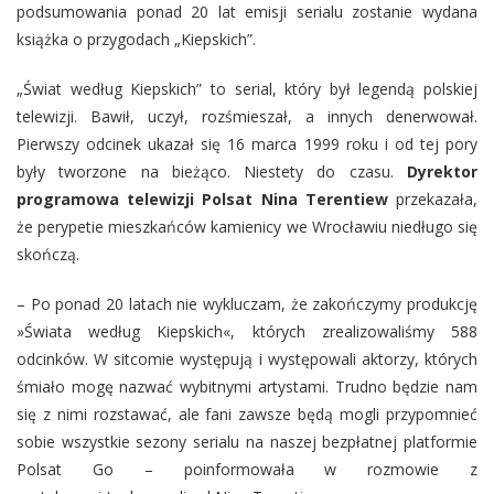
podsumowania ponad 20 lat emisji serialu zostanie wydana
książka o przygodach „Kiepskich”.
„Świat według Kiepskich” to serial, który był legendą polskiej
telewizji. Bawił, uczył, rozśmieszał, a innych denerwował.
Pierwszy odcinek ukazał się 16 marca 1999 roku i od tej pory
były tworzone na bieżąco. Niestety do czasu.
Dyrektor
programowa telewizji Polsat Nina Terentiew
przekazała,
że perypetie mieszkańców kamienicy we Wrocławiu niedługo się
skończą.
– Po ponad 20 latach nie wykluczam, że zakończymy produkcję
»Świata według Kiepskich«, których zrealizowaliśmy 588
odcinków. W sitcomie występują i występowali aktorzy, których
śmiało mogę nazwać wybitnymi artystami. Trudno będzie nam
się z nimi rozstawać, ale fani zawsze będą mogli przypomnieć
sobie wszystkie sezony serialu na naszej bezpłatnej platformie
Polsat Go – poinformowała w rozmowie z