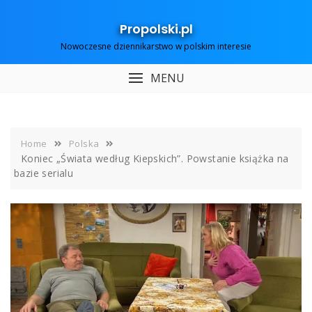
Skip
to
Propolski.pl
content
Nowoczesne dziennikarstwo w polskim interesie
MENU
Home
Polska
Koniec „Świata według Kiepskich”. Powstanie książka na
bazie serialu