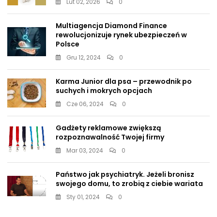
Lut 02, 2026
0
Multiagencja Diamond Finance
rewolucjonizuje rynek ubezpieczeń w
Polsce
Gru 12, 2024
0
Karma Junior dla psa – przewodnik po
suchych i mokrych opcjach
Cze 06, 2024
0
Gadżety reklamowe zwiększą
rozpoznawalność Twojej firmy
Mar 03, 2024
0
Państwo jak psychiatryk. Jeżeli bronisz
swojego domu, to zrobią z ciebie wariata
Sty 01, 2024
0