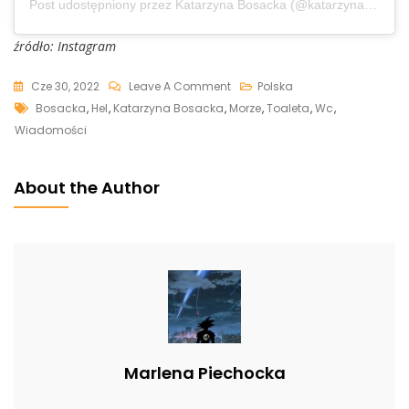
Post udostępniony przez Katarzyna Bosacka (@katarzynabosacka)
źródło: Instagram
On
Cze 30, 2022
Leave A Comment
Polska
Tags
Katarzyna
Bosacka
,
Hel
,
Katarzyna Bosacka
,
Morze
,
Toaleta
,
Wc
,
Bosacka
Wiadomości
Pokazała,
Ile
About the Author
Obecnie
Kosztuje
Wejście
Do
Toalety
Na
Helu.
Będziesz
Marlena Piechocka
Zaskoczony