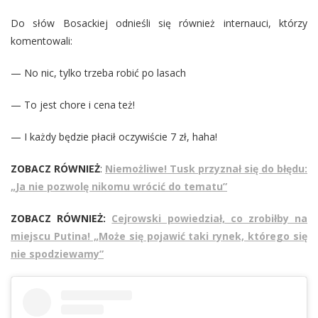
Do słów Bosackiej odnieśli się również internauci, którzy
komentowali:
— No nic, tylko trzeba robić po lasach
— To jest chore i cena też!
— I każdy będzie płacił oczywiście 7 zł, haha!
ZOBACZ RÓWNIEŻ
:
Niemożliwe! Tusk przyznał się do błędu:
„Ja nie pozwolę nikomu wrócić do tematu”
ZOBACZ RÓWNIEŻ:
Cejrowski powiedział, co zrobiłby na
miejscu Putina! „Może się pojawić taki rynek, którego się
nie spodziewamy”