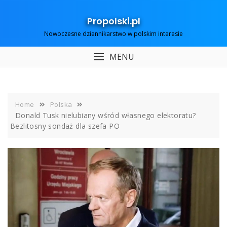
Skip
to
Propolski.pl
content
Nowoczesne dziennikarstwo w polskim interesie
MENU
Home
Polska
Donald Tusk nielubiany wśród własnego elektoratu?
Bezlitosny sondaż dla szefa PO