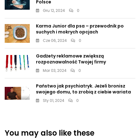
Polsce
Gru 12, 2024
0
Karma Junior dla psa – przewodnik po
suchych i mokrych opcjach
Cze 06, 2024
0
Gadżety reklamowe zwiększą
rozpoznawalność Twojej firmy
Mar 03, 2024
0
Państwo jak psychiatryk. Jeżeli bronisz
swojego domu, to zrobią z ciebie wariata
Sty 01, 2024
0
You may also like these