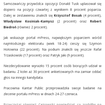
Samozwańczy przywódca opozycji Donald Tusk uplasował się
dopiero na pozycji czwartej z wynikiem 8 procent poparcia.
Dalej w zestawieniu znaleźli się
Krzysztof Bosak
(4 procent),
Władysław Kosiniak-Kamysz
(2 procent) oraz
Robert
Biedroń
(również 2 procent).
Jak wskazuje portal mPress, największym poparciem wśród
najmłodszego elektoratu (wiek 18-24) cieszy się Szymon
Hołownia (22 procent). Na podium znaleźli się jeszcze Rafał
Trzaskowski (17 procent) oraz Patryk Jaki (9 procent).
Niezdecydowanie wyraziło 15 procent osób biorących udział w
badaniu. Z kolei aż 30 procent ankietowanych ma zamiar oddać
głos na innego kandydata.
Pracownia Kantar Public przeprowadziła swoje badanie na
zlecenie portalu mPress w dniach 24-27 czerwca.
Przeczytaj również: Cejrowski powiedział, co zrobiłby na