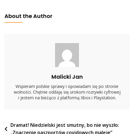
Tusk
Nielubiany
About the Author
Wśród
Własnego
Elektoratu?
Bezlitosny
Sondaż
Dla
Szefa
PO
Malicki Jan
Wspieram polskie sprawy i opowiadam się po stronie
wolności. Chętnie oddaję się urokom rozrywki cyfrowej
i jestem na bieżąco z platformą Xbox i Playstation.
Nawigacja
Dramat! Niedzielski jest smutny, bo nie wyszło:
„Znaczenie paszportów covidowych maleje”