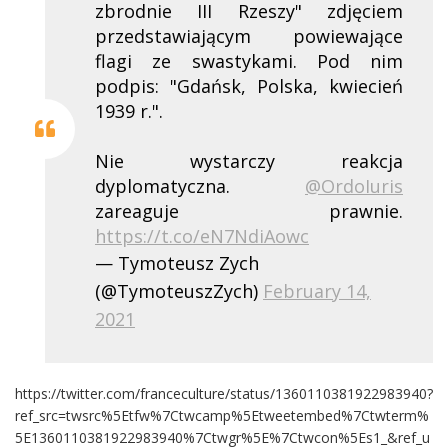
zbrodnie III Rzeszy" zdjęciem
przedstawiającym powiewające
flagi ze swastykami. Pod nim
podpis: "Gdańsk, Polska, kwiecień
1939 r.".
Nie wystarczy reakcja
dyplomatyczna.
@OrdoIuris
zareaguje prawnie.
https://t.co/eN7NdiAowc
— Tymoteusz Zych
(@TymoteuszZych)
February 14,
2021
https://twitter.com/franceculture/status/1360110381922983940?
ref_src=twsrc%5Etfw%7Ctwcamp%5Etweetembed%7Ctwterm%
5E1360110381922983940%7Ctwgr%5E%7Ctwcon%5Es1_&ref_u