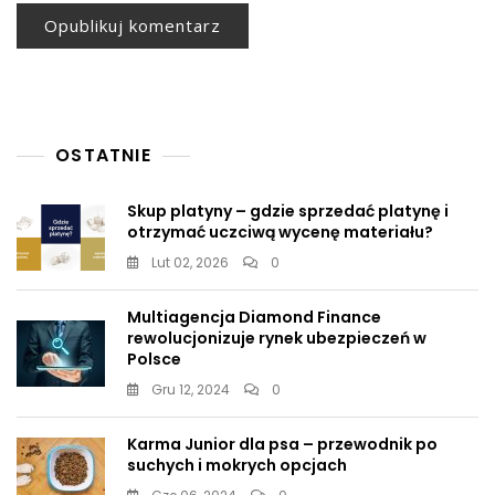
OSTATNIE
Skup platyny – gdzie sprzedać platynę i
otrzymać uczciwą wycenę materiału?
Lut 02, 2026
0
Multiagencja Diamond Finance
rewolucjonizuje rynek ubezpieczeń w
Polsce
Gru 12, 2024
0
Karma Junior dla psa – przewodnik po
suchych i mokrych opcjach