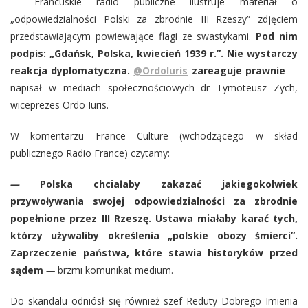
—
Francuskie radio publiczne ilustruje materiał o
„odpowiedzialności Polski za zbrodnie III Rzeszy” zdjęciem
przedstawiającym powiewające flagi ze swastykami.
Pod nim
podpis: „Gdańsk, Polska, kwiecień 1939 r.”. Nie wystarczy
reakcja dyplomatyczna.
@OrdoIuris
zareaguje prawnie
—
napisał w mediach społecznościowych dr Tymoteusz Zych,
wiceprezes Ordo Iuris.
W komentarzu France Culture (wchodzącego w skład
publicznego Radio France) czytamy:
—
Polska chciałaby zakazać jakiegokolwiek
przywoływania swojej odpowiedzialności za zbrodnie
popełnione przez III Rzeszę. Ustawa miałaby karać tych,
którzy używaliby określenia „polskie obozy śmierci”.
Zaprzeczenie państwa, które stawia historyków przed
sądem
—
brzmi komunikat medium.
Do skandalu odniósł się również szef Reduty Dobrego Imienia