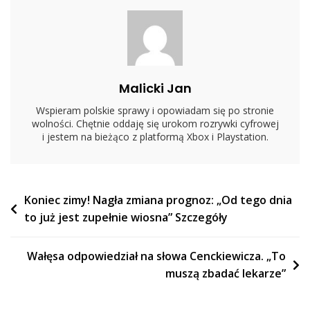
Rozkazu
I
Gorliwie
Ładowali
Do
Malicki Jan
Wagonów”
Wspieram polskie sprawy i opowiadam się po stronie
wolności. Chętnie oddaję się urokom rozrywki cyfrowej
i jestem na bieżąco z platformą Xbox i Playstation.
Nawigacja
Koniec zimy! Nagła zmiana prognoz: „Od tego dnia
to już jest zupełnie wiosna” Szczegóły
wpisu
Wałęsa odpowiedział na słowa Cenckiewicza. „To
muszą zbadać lekarze”