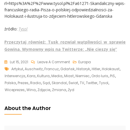
rl=https%3A%2F%2Fwww.tysol.pl%2Fa61271-Skandaliczny-wpis-
francuskiego-radia-Pisza-o-polskiej-odpowiedzialnosci-za-
Holokaust-i-ilustruja-to-zdjeciem-hitlerowskiego-Gdanska
źródło:
Tysol
Przeczytaj również: Tusk rozwiał wątpliwości w sprawie
Gowina. Wymowny wpis na Twitterze: „Nie cieszy się”
On
Lut 15, 2021
Leave A Comment
Europa
Tags
Francuskie
Artykuł
,
Auschwitz
,
Francuz
,
Gdańsk
,
Historyk
,
Hitler
,
Holokaust
,
Radio
Interwencja
,
Kara
,
Kultura
,
Media
,
Miast
,
Niemiec
,
Ordo Iuris
,
PiS
,
Nakłamało
Polska
,
Prezes
,
Radio
,
Sąd
,
Skandal
,
Świat
,
TV
,
Twitter
,
Tysol
,
Na
Wiceprezes
,
Wina
,
Zdjęcie
,
Zmiana
,
Żyd
Temat
Polski.
About the Author
Zapowiedziano
Interwencję:
„Bez