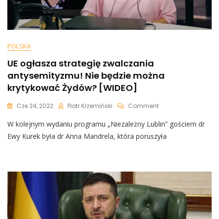
POLSKA
UE ogłasza strategię zwalczania
antysemityzmu! Nie będzie można
krytykować Żydów? [WIDEO]
On
Cze 24, 2022
Piotr Krzemiński
Comment
UE
W kolejnym wydaniu programu „Niezależny Lublin” gościem dr
Ogłasza
Strategię
Ewy Kurek była dr Anna Mandrela, która poruszyła
Zwalczania
Antysemityzmu!
Nie
Będzie
Można
Krytykować
Żydów?
[WIDEO]