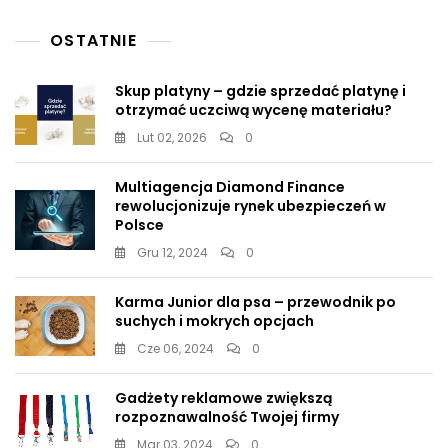
OSTATNIE
Skup platyny – gdzie sprzedać platynę i
otrzymać uczciwą wycenę materiału?
Lut 02, 2026
0
Multiagencja Diamond Finance
rewolucjonizuje rynek ubezpieczeń w
Polsce
Gru 12, 2024
0
Karma Junior dla psa – przewodnik po
suchych i mokrych opcjach
Cze 06, 2024
0
Gadżety reklamowe zwiększą
rozpoznawalność Twojej firmy
Mar 03, 2024
0