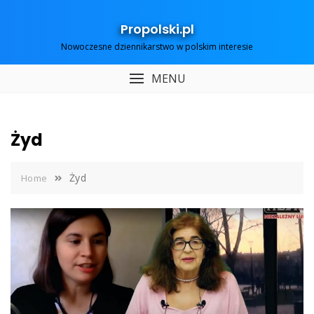
Skip
to
Propolski.pl
content
Nowoczesne dziennikarstwo w polskim interesie
MENU
Żyd
Żyd
Home