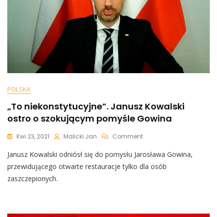
Cios
W
Black
Lives
Matter
POLSKA
„To niekonstytucyjne”. Janusz Kowalski
ostro o szokującym pomyśle Gowina
On
Kwi 23, 2021
Malicki Jan
Comment
„To
Janusz Kowalski odniósł się do pomysłu Jarosława Gowina,
Niekonstytucyjne”.
Janusz
przewidującego otwarte restauracje tylko dla osób
Kowalski
zaszczepionych.
Ostro
O
Szokującym
Pomyśle