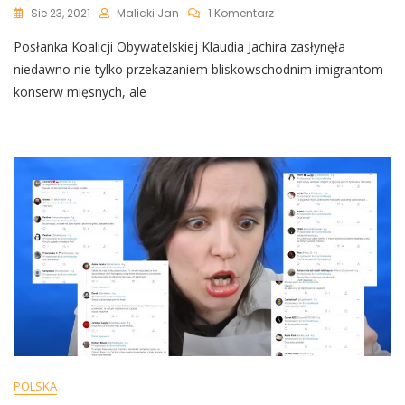
Do
Sie 23, 2021
Malicki Jan
1 Komentarz
Jachira
Posłanka Koalicji Obywatelskiej Klaudia Jachira zasłynęła
W
Końcu
niedawno nie tylko przekazaniem bliskowschodnim imigrantom
Się
konserw mięsnych, ale
Doigrała.
Przez
Swój
Obrzydliwy
Wpis
Będzie
Miała
Teraz
Kłopoty
POLSKA