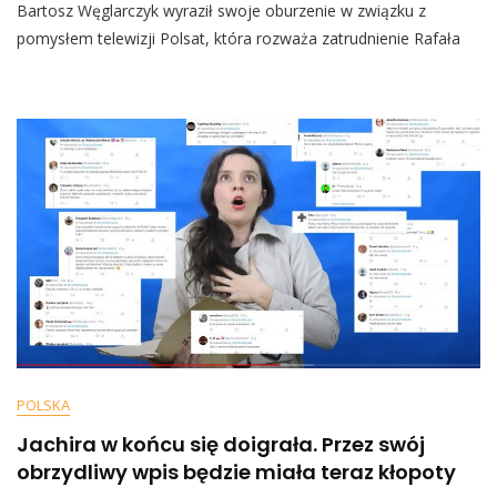
Bartosz Węglarczyk wyraził swoje oburzenie w związku z
Zaatakował
Polsat
pomysłem telewizji Polsat, która rozważa zatrudnienie Rafała
I
Ziemkiewicza.
Publicysta
Powiedział
Szefowi
Onetu
Kilka
Mocnych
Słów
POLSKA
Jachira w końcu się doigrała. Przez swój
obrzydliwy wpis będzie miała teraz kłopoty