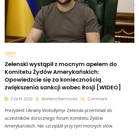
ŚWIAT
Zełenski wystąpił z mocnym apelem do
Komitetu Żydów Amerykańskich:
Opowiedzcie się za koniecznością
zwiększenia sankcji wobec Rosji [WIDEO]
On
Cze 13, 2022
Marlena Piechocka
Comment
Zełenski
Prezydent Ukrainy Wołodymyr Zełenski przemówił do
Wystąpił
Z
uczestników dorocznego forum Komitetu Żydów
Mocnym
Amerykańskich. Nie szczędził przy tym mocnych słów.
Apelem
Do