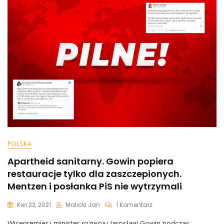
Gowina
POLSKA
Apartheid sanitarny. Gowin popiera
restauracje tylko dla zaszczepionych.
Mentzen i posłanka PiS nie wytrzymali
Do
Kwi 23, 2021
Malicki Jan
1 Komentarz
Apartheid
Wicepremier i minister rozwoju Jarosław Gowin podczas
Sanitarny.