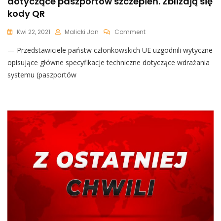
dotyczące paszportów szczepień. Zbliżają się
kody QR
On
Kwi 22, 2021
Malicki Jan
Comment
PILNE:
— Przedstawiciele państw członkowskich UE uzgodnili wytyczne
Państwa
UE
opisujące główne specyfikacje techniczne dotyczące wdrażania
Uzgodniły
systemu (paszportów
Szczegóły
Dotyczące
Paszportów
Szczepień.
Zbliżają
Się
Kody
QR