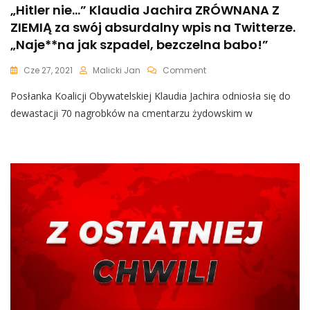
„Hitler nie…” Klaudia Jachira ZRÓWNANA Z
ZIEMIĄ za swój absurdalny wpis na Twitterze.
„Naje**na jak szpadel, bezczelna babo!”
On
Cze 27, 2021
Malicki Jan
Comment
„Hitler
Posłanka Koalicji Obywatelskiej Klaudia Jachira odniosła się do
Nie…”
Klaudia
dewastacji 70 nagrobków na cmentarzu żydowskim w
Jachira
ZRÓWNANA
Z
ZIEMIĄ
Za
Swój
Absurdalny
Wpis
Na
Twitterze.
„Naje**na
Jak
Szpadel,
Bezczelna
Babo!”