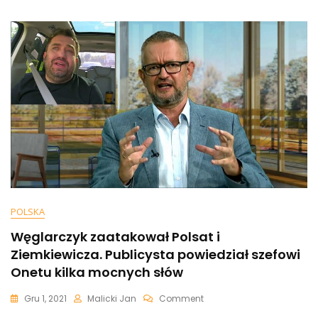
Komitetu
Żydów
Amerykańskich:
Opowiedzcie
Się
Za
Koniecznością
Zwiększenia
Sankcji
Wobec
Rosji
[WIDEO]
POLSKA
Węglarczyk zaatakował Polsat i
Ziemkiewicza. Publicysta powiedział szefowi
Onetu kilka mocnych słów
On
Gru 1, 2021
Malicki Jan
Comment
Węglarczyk