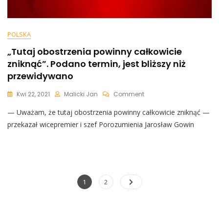
POLSKA
„Tutaj obostrzenia powinny całkowicie
zniknąć”. Podano termin, jest bliższy niż
przewidywano
On
Kwi 22, 2021
Malicki Jan
Comment
„Tutaj
— Uważam, że tutaj obostrzenia powinny całkowicie zniknąć —
Obostrzenia
Powinny
przekazał wicepremier i szef Porozumienia Jarosław Gowin
Całkowicie
Zniknąć”.
Podano
Termin,
Jest
Bliższy
Nawigacja
Page
Page
1
2
Niż
po
Przewidywano
wpisach