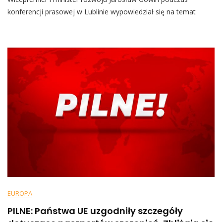
Gowin
konferencji prasowej w Lublinie wypowiedział się na temat
Popiera
Restauracje
Tylko
Dla
Zaszczepionych.
Mentzen
I
Posłanka
PiS
Nie
Wytrzymali
EUROPA
PILNE: Państwa UE uzgodniły szczegóły