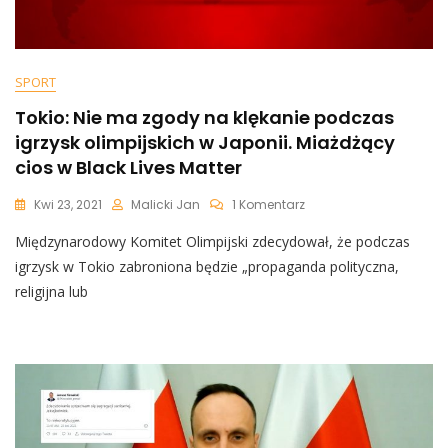
SPORT
Tokio: Nie ma zgody na klękanie podczas
igrzysk olimpijskich w Japonii. Miażdżący
cios w Black Lives Matter
Do
Kwi 23, 2021
Malicki Jan
1 Komentarz
Tokio:
Międzynarodowy Komitet Olimpijski zdecydował, że podczas
Nie
Ma
igrzysk w Tokio zabroniona będzie „propaganda polityczna,
Zgody
religijna lub
Na
Klękanie
Podczas
Igrzysk
Olimpijskich
W
Japonii.
Miażdżący