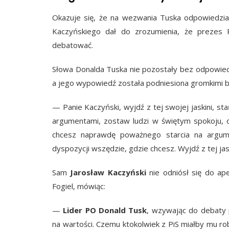
Okazuje się, że na wezwania Tuska odpowiedzi
Kaczyńskiego dał do zrozumienia, że prezes P
debatować.
Słowa Donalda Tuska nie pozostały bez odpowied
a jego wypowiedź została podniesiona gromkimi 
— Panie Kaczyński, wyjdź z tej swojej jaskini, s
argumentami, zostaw ludzi w świętym spokoju, d
chcesz naprawdę poważnego starcia na argu
dyspozycji wszędzie, gdzie chcesz. Wyjdź z tej jas
Sam
Jarosław Kaczyński
nie odniósł się do ap
Fogiel, mówiąc:
—
Lider PO Donald Tusk
, wzywając do debaty 
na wartości. Czemu ktokolwiek z PiS miałby mu r