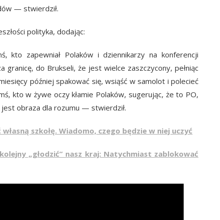
dów — stwierdził.
złości polityka, dodając:
 kto zapewniał Polaków i dziennikarzy na konferencji
a granicę, do Brukseli, że jest wielce zaszczycony, pełniąc
 miesięcy później spakować się, wsiąść w samolot i polecieć
imś, kto w żywe oczy kłamie Polaków, sugerując, że to PO,
 jest obraza dla rozumu — stwierdził.
 własną szkołę. Wiadomo, czego będzie w niej uczyć
 kolejny „głodzić” nasz kraj: Natychmiast zablokować