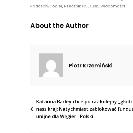
Tusk
Radosław Fogiel
,
Rzecznik PiS
,
Tusk
,
Wiadomości
Wezwał
Kaczyńskiego
About the Author
Do
Debaty.
Szybko
Otrzymał
Odpowiedź
Piotr Krzemiński
[WIDEO]
Nawigacja
Katarina Barley chce po raz kolejny „głodz
nasz kraj: Natychmiast zablokować fundu
wpisu
unijne dla Węgier i Polski