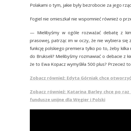
Polakami o tym, jakie były bezrobocie za jego rzą
Fogiel nie omieszkał nie wspomnieć również o przes
— Mielibyśmy w ogóle rozważać debatę z kimś,
prasowej, patrząc im w oczy, że nie wybiera się z
funkcję polskiego premiera tylko po to, żeby kilka
do Brukseli? Mielibyśmy rozmawiać o debacie z k
że to Ewa Kopacz wymyśliła 500 plus? Przecież to
Zobacz również: Edyta Górniak chce otworzyć
Zobacz również: Katarina Barley chce po raz
fundusze unijne dla Węgier i Polski