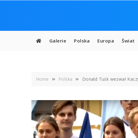
Skip
to
content
Galerie
Polska
Europa
Świat
Home
Polska
Donald Tusk wezwał Kacz