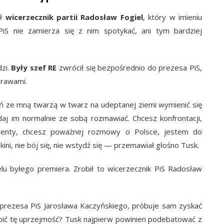
ał
wicerzecznik partii Radosław Fogiel
, który w imieniu
iS nie zamierza się z nim spotykać, ani tym bardziej
zi.
Były szef RE
zwrócił się bezpośrednio do prezesa PiS,
brawami.
tań ze mną twarzą w twarz na udeptanej ziemi wymienić się
aj im normalnie ze sobą rozmawiać. Chcesz konfrontacji,
menty, chcesz poważnej rozmowy o Polsce, jestem do
kini, nie bój się, nie wstydź się — przemawiał głośno Tusk.
elu byłego premiera. Zrobił to wicerzecznik PiS Radosław
prezesa PiS Jarosława Kaczyńskiego, próbuje sam zyskać
obić tę uprzejmość? Tusk najpierw powinien podebatować z