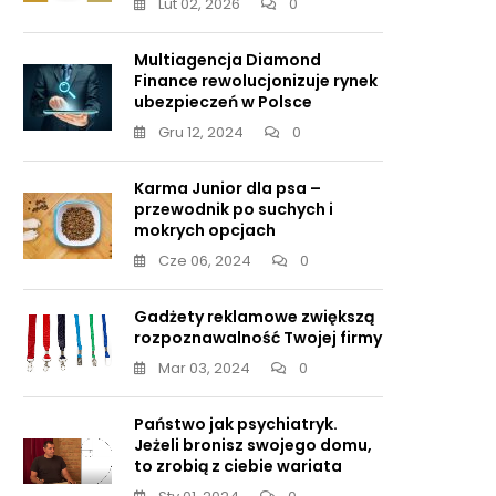
Lut 02, 2026
0
Multiagencja Diamond
Finance rewolucjonizuje rynek
ubezpieczeń w Polsce
Gru 12, 2024
0
Karma Junior dla psa –
przewodnik po suchych i
mokrych opcjach
Cze 06, 2024
0
Gadżety reklamowe zwiększą
rozpoznawalność Twojej firmy
Mar 03, 2024
0
Państwo jak psychiatryk.
Jeżeli bronisz swojego domu,
to zrobią z ciebie wariata