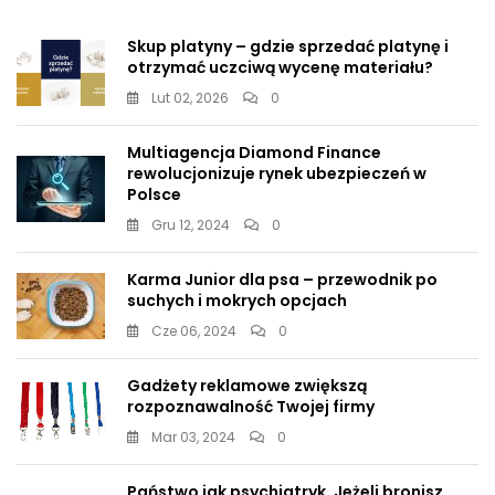
Skup platyny – gdzie sprzedać platynę i
otrzymać uczciwą wycenę materiału?
Lut 02, 2026
0
Multiagencja Diamond Finance
rewolucjonizuje rynek ubezpieczeń w
Polsce
Gru 12, 2024
0
Karma Junior dla psa – przewodnik po
suchych i mokrych opcjach
Cze 06, 2024
0
Gadżety reklamowe zwiększą
rozpoznawalność Twojej firmy
Mar 03, 2024
0
Państwo jak psychiatryk. Jeżeli bronisz