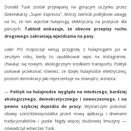
Donald Tusk został przyłapany na gorącym uczynku przez
dziennikarzy „Super Expressu”, którzy zwrócili politykowi uwagę
na to, że ten wjechał hulajnogą elektryczną na przejście dla
pieszych.
Tabloid wskazuje, że obecne przepisy ruchu
drogowego zabraniają wjeżdżania na pasy.
Lider PO rozpoczął swoją przygodę z hulajnogami już w
zeszłym roku, kiedy to opublikował wpis na Instagramie,
chwaląc się nowym, ekologicznym środkiem transportu. Polityk
usiłował przekonać również, że dzięki hulajnodze elektrycznej,
poziom demokracji jaki reprezentuje na zewnątrz, wzrasta:
—
Polityk na hulajnodze wygląda na młodszego, bardziej
ekologicznego, demokratycznego i nowoczesnego. I na
pewno szybciej dojeżdża do pracy.
Wystarczyło pokonać
obawy sześćdziesięciolatka przed nową aplikacją i drwinami
tradycjonalistów i jazda! Nigdy więcej służbowej limuzyny —
oświadczył wówczas Tusk.