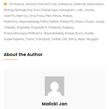
Tags
Donald
Do Rzeczy
,
Donald
,
Donald Tusk
,
DoRzeczy
,
Dziennik
,
Dziennikarz
,
Tusk
Ekolog
,
Ekologiczny
,
Euro
,
Hulajnoga
,
Instagram
,
Jaki
,
Jazda
,
Przyłapany
Lider PO
,
Niemcy
,
Ona
,
Pasy
,
Pies
,
Pieszy
,
Plakat
,
Na
Platformy Obywatelskiej
,
POKO
,
Polityk
,
Polityk PiS
,
Prawo
,
Prawo Jazdy
Ponownym
,
Prezent
,
Propolski
,
Propolski.pl
,
Przejście
,
Przepisy
,
Łamaniu
Przewodniczący Platformy Obywatelskiej
,
Rower
,
Ruch
,
Środki
,
Przepisów
Super Express
,
Trans
,
Transport
,
Twitter
,
UW
,
Wina
,
Wpis
,
Wygląd
Ruchu
Drogowego.
About the Author
Sprawę
Opisuje
„Super
Express”
Malicki Jan