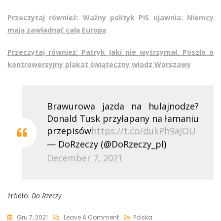
Przeczytaj również: Ważny polityk PiS ujawnia: Niemcy
mają zawładnąć całą Europą
Przeczytaj również: Patryk Jaki nie wytrzymał. Poszło o
kontrowersyjny plakat świąteczny władz Warszawy
Brawurowa jazda na hulajnodze?
Donald Tusk przyłapany na łamaniu
przepisów
https://t.co/dukPh9aJOU
— DoRzeczy (@DoRzeczy_pl)
December 7, 2021
źródło:
Do Rzeczy
On
Gru 7, 2021
Leave A Comment
Polska