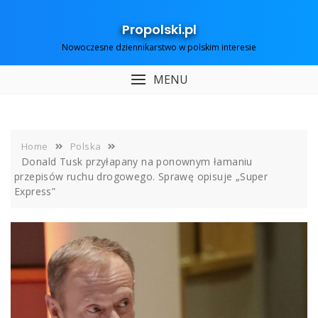
Skip
to
Propolski.pl
content
Nowoczesne dziennikarstwo w polskim interesie
MENU
Home
Polska
Donald Tusk przyłapany na ponownym łamaniu
przepisów ruchu drogowego. Sprawę opisuje „Super
Express”